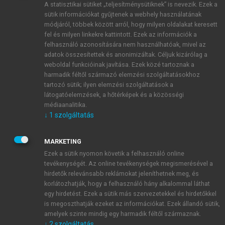
A statisztikai sütiket „teljesítménysütiknek” is nevezik. Ezek a
sütik információkat gyűjtenek a webhely használatának
módjáról, többek között arról, hogy milyen oldalakat keresett
ÚJ FIÓK LÉTREHOZÁSA
fel és milyen linkekre kattintott. Ezek az információk a
1 óra díjmentes hozzáférés
felhasználó azonosítására nem használhatóak, mivel az
adatok összesítettek és anonimizáltak. Céljuk kizárólag a
weboldal funkcióinak javítása. Ezek közé tartoznak a
E-MAIL-CÍM
harmadik féltől származó elemzési szolgáltatásokhoz
tartozó sütik; ilyen elemzési szolgáltatások a
látogatóelemzések, a hőtérképek és a közösségi
NÉV
médiaanalitika.
↓
1
szolgáltatás
JELSZÓ
MARKETING
Ezek a sütik nyomon követik a felhasználó online
tevékenységét. Az online tevékenységek megismerésével a
JELSZÓ ÚJRA
hirdetők relevánsabb reklámokat jeleníthetnek meg, és
korlátozhatják, hogy a felhasználó hány alkalommal láthat
egy hirdetést. Ezek a sütik más szervezetekkel és hirdetőkkel
is megoszthatják ezeket az információkat. Ezek állandó sütik,
Kérek értesítést a MeRSZ újdonságairól, akcióiról.
amelyek szinte mindig egy harmadik féltől származnak.
↓
2
szolgáltatás