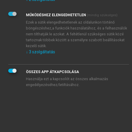
Kérek értesítést az Akadémiai Kiadó Zrt. újdonságairól,
akcióiról.
MŰKÖDÉSHEZ ELENGEDHETETLEN
(mindig szükséges)
Az
Adatkezelési tájékoztatóban
foglaltakat tudomásul
veszem és elfogadom.
Ezek a sütik elengedhetetlenek az oldalunkon történő
Az
Általános vásárlási feltételeket
, valamint a
szotar.net
és a
böngészéshez,a funkciók használatához, és a felhasználók
mersz.hu
oldalak licencszerződéseiben foglaltakat
nem tilthatják le azokat. A feltétlenül szükséges sütik közé
tudomásul veszem és elfogadom.
tartoznak többek között a személyre szabott beállításokat
kezelő sütik.
↓
3
szolgáltatás
KIPRÓBÁLOM
ÖSSZES APP ÁTKAPCSOLÁSA
Használja ezt a kapcsolót az összes alkalmazás
engedélyezéséhez/letiltásához.
MIÉRT ÉRDEMES A MERSZ ONLINE
OKOSKÖNYVTÁRAT HASZNÁLNI?