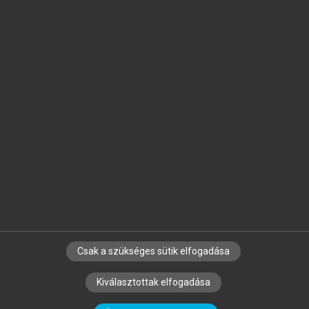
Jelöld meg a számodra fontos részeket, és
készíts
saját
jegyzeteket!
Egyéni előfizetéssel további
MeRSZ+ funkciókat
és
tartalmakat is elérhetsz.
Csak a szükséges sütik elfogadása
SZERZŐKNEK
CÉGEKNEK
KÖNYVTÁROSOKNAK
Kiválasztottak elfogadása
SZERKESZTÉSI ÉS LEKTORÁLÁSI ALAPELVEK