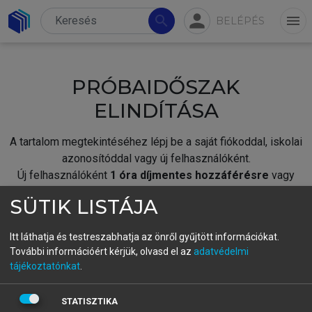
person
search
menu
BELÉPÉS
PRÓBAIDŐSZAK
ELINDÍTÁSA
A tartalom megtekintéséhez lépj be a saját fiókoddal, iskolai
azonosítóddal vagy új felhasználóként.
Új felhasználóként
1 óra díjmentes hozzáférésre
vagy
jogosult.
SÜTIK LISTÁJA
A próbaidőszak elindításához,
jelentkezz
be meglévő
fiókoddal,
vagy hozz létre új fiókot.
Itt láthatja és testreszabhatja az önről gyűjtött információkat.
További információért kérjük, olvasd el az
adatvédelmi
A regisztráció után a
próbaidőszak
automatikusan
elindul.
tájékoztatónkat
.
BELÉPÉS SAJÁT FIÓKKAL
STATISZTIKA