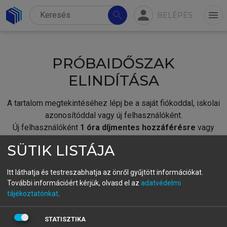
person
search
menu
BELÉPÉS
PRÓBAIDŐSZAK
ELINDÍTÁSA
A tartalom megtekintéséhez lépj be a saját fiókoddal, iskolai
azonosítóddal vagy új felhasználóként.
Új felhasználóként
1 óra díjmentes hozzáférésre
vagy
jogosult.
SÜTIK LISTÁJA
A próbaidőszak elindításához,
jelentkezz
be meglévő
fiókoddal,
vagy hozz létre új fiókot.
Itt láthatja és testreszabhatja az önről gyűjtött információkat.
További információért kérjük, olvasd el az
adatvédelmi
A regisztráció után a
próbaidőszak
automatikusan
elindul.
tájékoztatónkat
.
BELÉPÉS SAJÁT FIÓKKAL
STATISZTIKA