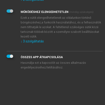
Kérek értesítést az Akadémiai Kiadó Zrt. újdonságairól,
akcióiról.
MŰKÖDÉSHEZ ELENGEDHETETLEN
(mindig szükséges)
Az
Adatkezelési tájékoztatóban
foglaltakat tudomásul
veszem és elfogadom.
Ezek a sütik elengedhetetlenek az oldalunkon történő
Az
Általános vásárlási feltételeket
, valamint a
szotar.net
és a
böngészéshez,a funkciók használatához, és a felhasználók
mersz.hu
oldalak licencszerződéseiben foglaltakat
nem tilthatják le azokat. A feltétlenül szükséges sütik közé
tudomásul veszem és elfogadom.
tartoznak többek között a személyre szabott beállításokat
kezelő sütik.
↓
3
szolgáltatás
KIPRÓBÁLOM
ÖSSZES APP ÁTKAPCSOLÁSA
Használja ezt a kapcsolót az összes alkalmazás
engedélyezéséhez/letiltásához.
MIÉRT ÉRDEMES A MERSZ ONLINE
OKOSKÖNYVTÁRAT HASZNÁLNI?