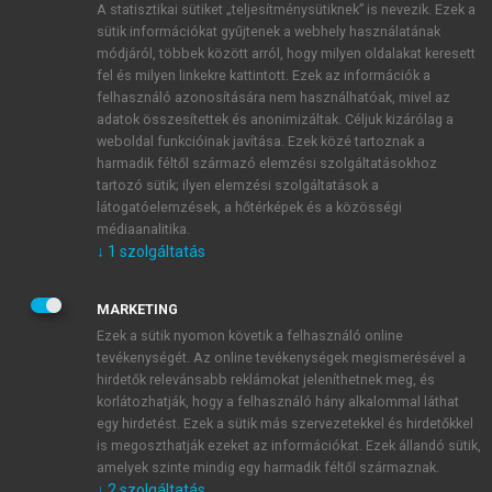
A statisztikai sütiket „teljesítménysütiknek” is nevezik. Ezek a
sütik információkat gyűjtenek a webhely használatának
módjáról, többek között arról, hogy milyen oldalakat keresett
ÚJ FIÓK LÉTREHOZÁSA
fel és milyen linkekre kattintott. Ezek az információk a
1 óra díjmentes hozzáférés
felhasználó azonosítására nem használhatóak, mivel az
adatok összesítettek és anonimizáltak. Céljuk kizárólag a
weboldal funkcióinak javítása. Ezek közé tartoznak a
E-MAIL-CÍM
harmadik féltől származó elemzési szolgáltatásokhoz
tartozó sütik; ilyen elemzési szolgáltatások a
látogatóelemzések, a hőtérképek és a közösségi
NÉV
médiaanalitika.
↓
1
szolgáltatás
JELSZÓ
MARKETING
Ezek a sütik nyomon követik a felhasználó online
tevékenységét. Az online tevékenységek megismerésével a
JELSZÓ ÚJRA
hirdetők relevánsabb reklámokat jeleníthetnek meg, és
korlátozhatják, hogy a felhasználó hány alkalommal láthat
egy hirdetést. Ezek a sütik más szervezetekkel és hirdetőkkel
is megoszthatják ezeket az információkat. Ezek állandó sütik,
Kérek értesítést a MeRSZ újdonságairól, akcióiról.
amelyek szinte mindig egy harmadik féltől származnak.
↓
2
szolgáltatás