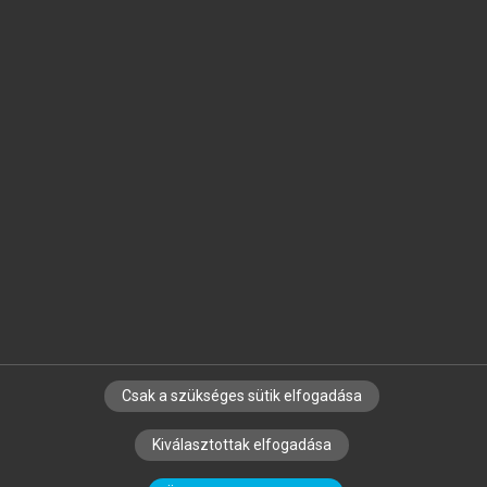
Jelöld meg a számodra fontos részeket, és
készíts
saját
jegyzeteket!
Egyéni előfizetéssel további
MeRSZ+ funkciókat
és
tartalmakat is elérhetsz.
Csak a szükséges sütik elfogadása
SZERZŐKNEK
CÉGEKNEK
KÖNYVTÁROSOKNAK
Kiválasztottak elfogadása
SZERKESZTÉSI ÉS LEKTORÁLÁSI ALAPELVEK