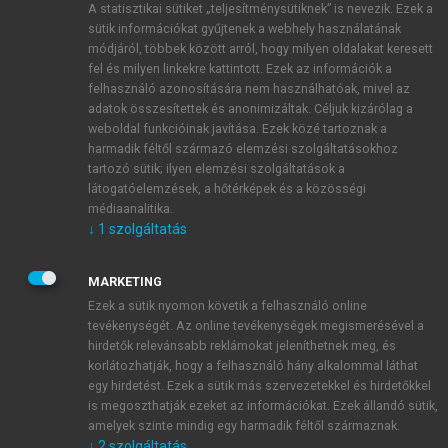
A statisztikai sütiket „teljesítménysütiknek” is nevezik. Ezek a
sütik információkat gyűjtenek a webhely használatának
módjáról, többek között arról, hogy milyen oldalakat keresett
ÚJ FIÓK LÉTREHOZÁSA
fel és milyen linkekre kattintott. Ezek az információk a
1 óra díjmentes hozzáférés
felhasználó azonosítására nem használhatóak, mivel az
adatok összesítettek és anonimizáltak. Céljuk kizárólag a
weboldal funkcióinak javítása. Ezek közé tartoznak a
E-MAIL-CÍM
harmadik féltől származó elemzési szolgáltatásokhoz
tartozó sütik; ilyen elemzési szolgáltatások a
látogatóelemzések, a hőtérképek és a közösségi
NÉV
médiaanalitika.
↓
1
szolgáltatás
JELSZÓ
MARKETING
Ezek a sütik nyomon követik a felhasználó online
tevékenységét. Az online tevékenységek megismerésével a
JELSZÓ ÚJRA
hirdetők relevánsabb reklámokat jeleníthetnek meg, és
korlátozhatják, hogy a felhasználó hány alkalommal láthat
egy hirdetést. Ezek a sütik más szervezetekkel és hirdetőkkel
is megoszthatják ezeket az információkat. Ezek állandó sütik,
Kérek értesítést a MeRSZ újdonságairól, akcióiról.
amelyek szinte mindig egy harmadik féltől származnak.
↓
2
szolgáltatás