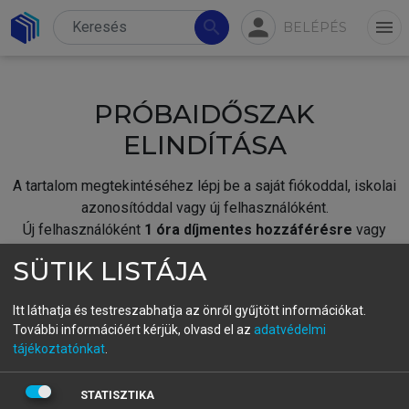
person
search
menu
BELÉPÉS
PRÓBAIDŐSZAK
ELINDÍTÁSA
A tartalom megtekintéséhez lépj be a saját fiókoddal, iskolai
azonosítóddal vagy új felhasználóként.
Új felhasználóként
1 óra díjmentes hozzáférésre
vagy
jogosult.
SÜTIK LISTÁJA
A próbaidőszak elindításához,
jelentkezz
be meglévő
fiókoddal,
vagy hozz létre új fiókot.
Itt láthatja és testreszabhatja az önről gyűjtött információkat.
További információért kérjük, olvasd el az
adatvédelmi
A regisztráció után a
próbaidőszak
automatikusan
elindul.
tájékoztatónkat
.
BELÉPÉS SAJÁT FIÓKKAL
STATISZTIKA