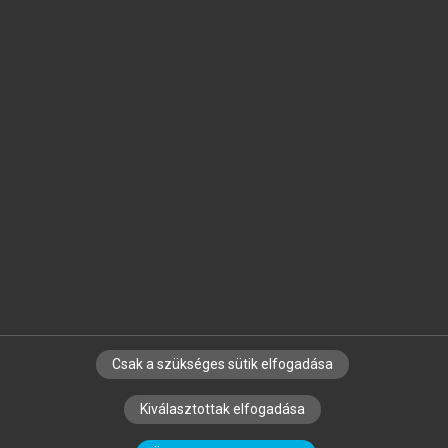
Jelöld meg a számodra fontos részeket, és
készíts
saját
jegyzeteket!
Egyéni előfizetéssel további
MeRSZ+ funkciókat
és
tartalmakat is elérhetsz.
Csak a szükséges sütik elfogadása
SZERZŐKNEK
CÉGEKNEK
KÖNYVTÁROSOKNAK
Kiválasztottak elfogadása
SZERKESZTÉSI ÉS LEKTORÁLÁSI ALAPELVEK