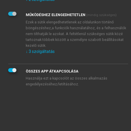
Kérek értesítést az Akadémiai Kiadó Zrt. újdonságairól,
akcióiról.
MŰKÖDÉSHEZ ELENGEDHETETLEN
(mindig szükséges)
Az
Adatkezelési tájékoztatóban
foglaltakat tudomásul
veszem és elfogadom.
Ezek a sütik elengedhetetlenek az oldalunkon történő
Az
Általános vásárlási feltételeket
, valamint a
szotar.net
és a
böngészéshez,a funkciók használatához, és a felhasználók
mersz.hu
oldalak licencszerződéseiben foglaltakat
nem tilthatják le azokat. A feltétlenül szükséges sütik közé
tudomásul veszem és elfogadom.
tartoznak többek között a személyre szabott beállításokat
kezelő sütik.
↓
3
szolgáltatás
KIPRÓBÁLOM
ÖSSZES APP ÁTKAPCSOLÁSA
Használja ezt a kapcsolót az összes alkalmazás
engedélyezéséhez/letiltásához.
MIÉRT ÉRDEMES A MERSZ ONLINE
OKOSKÖNYVTÁRAT HASZNÁLNI?