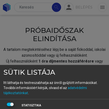
person
search
menu
BELÉPÉS
PRÓBAIDŐSZAK
ELINDÍTÁSA
A tartalom megtekintéséhez lépj be a saját fiókoddal, iskolai
azonosítóddal vagy új felhasználóként.
Új felhasználóként
1 óra díjmentes hozzáférésre
vagy
jogosult.
SÜTIK LISTÁJA
A próbaidőszak elindításához,
jelentkezz
be meglévő
fiókoddal,
vagy hozz létre új fiókot.
Itt láthatja és testreszabhatja az önről gyűjtött információkat.
További információért kérjük, olvasd el az
adatvédelmi
A regisztráció után a
próbaidőszak
automatikusan
elindul.
tájékoztatónkat
.
BELÉPÉS SAJÁT FIÓKKAL
STATISZTIKA