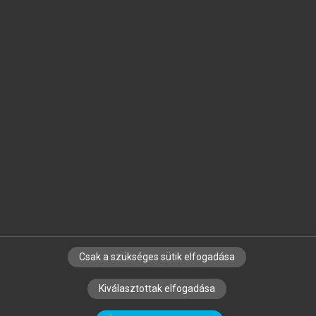
Jelöld meg a számodra fontos részeket, és
készíts
saját
jegyzeteket!
Egyéni előfizetéssel további
MeRSZ+ funkciókat
és
tartalmakat is elérhetsz.
Csak a szükséges sütik elfogadása
SZERZŐKNEK
CÉGEKNEK
KÖNYVTÁROSOKNAK
Kiválasztottak elfogadása
SZERKESZTÉSI ÉS LEKTORÁLÁSI ALAPELVEK