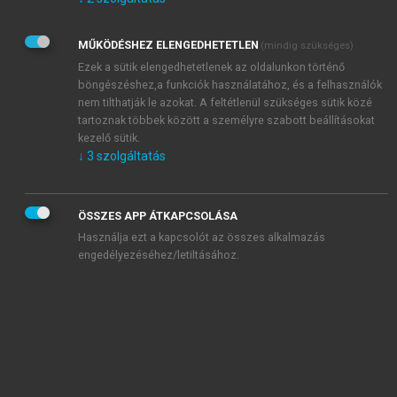
Kérek értesítést az Akadémiai Kiadó Zrt. újdonságairól,
akcióiról.
MŰKÖDÉSHEZ ELENGEDHETETLEN
(mindig szükséges)
Az
Adatkezelési tájékoztatóban
foglaltakat tudomásul
veszem és elfogadom.
Ezek a sütik elengedhetetlenek az oldalunkon történő
Az
Általános vásárlási feltételeket
, valamint a
szotar.net
és a
böngészéshez,a funkciók használatához, és a felhasználók
mersz.hu
oldalak licencszerződéseiben foglaltakat
nem tilthatják le azokat. A feltétlenül szükséges sütik közé
tudomásul veszem és elfogadom.
tartoznak többek között a személyre szabott beállításokat
kezelő sütik.
↓
3
szolgáltatás
KIPRÓBÁLOM
ÖSSZES APP ÁTKAPCSOLÁSA
Használja ezt a kapcsolót az összes alkalmazás
engedélyezéséhez/letiltásához.
MIÉRT ÉRDEMES A MERSZ ONLINE
OKOSKÖNYVTÁRAT HASZNÁLNI?