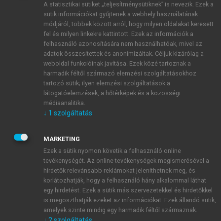
A statisztikai sütiket „teljesítménysütiknek” is nevezik. Ezek a
sütik információkat gyűjtenek a webhely használatának
módjáról, többek között arról, hogy milyen oldalakat keresett
ÚJ FIÓK LÉTREHOZÁSA
fel és milyen linkekre kattintott. Ezek az információk a
1 óra díjmentes hozzáférés
felhasználó azonosítására nem használhatóak, mivel az
adatok összesítettek és anonimizáltak. Céljuk kizárólag a
weboldal funkcióinak javítása. Ezek közé tartoznak a
E-MAIL-CÍM
harmadik féltől származó elemzési szolgáltatásokhoz
tartozó sütik; ilyen elemzési szolgáltatások a
látogatóelemzések, a hőtérképek és a közösségi
NÉV
médiaanalitika.
↓
1
szolgáltatás
JELSZÓ
MARKETING
Ezek a sütik nyomon követik a felhasználó online
tevékenységét. Az online tevékenységek megismerésével a
JELSZÓ ÚJRA
hirdetők relevánsabb reklámokat jeleníthetnek meg, és
korlátozhatják, hogy a felhasználó hány alkalommal láthat
egy hirdetést. Ezek a sütik más szervezetekkel és hirdetőkkel
is megoszthatják ezeket az információkat. Ezek állandó sütik,
Kérek értesítést a MeRSZ újdonságairól, akcióiról.
amelyek szinte mindig egy harmadik féltől származnak.
↓
2
szolgáltatás