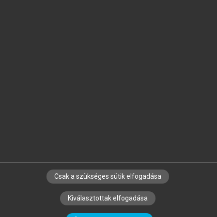
Jelöld meg a számodra fontos részeket, és
készíts
saját
jegyzeteket!
Egyéni előfizetéssel további
MeRSZ+ funkciókat
és
tartalmakat is elérhetsz.
Csak a szükséges sütik elfogadása
SZERZŐKNEK
CÉGEKNEK
KÖNYVTÁROSOKNAK
Kiválasztottak elfogadása
SZERKESZTÉSI ÉS LEKTORÁLÁSI ALAPELVEK