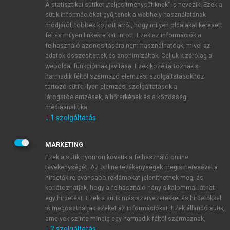
A statisztikai sütiket „teljesítménysütiknek” is nevezik. Ezek a
sütik információkat gyűjtenek a webhely használatának
módjáról, többek között arról, hogy milyen oldalakat keresett
ÚJ FIÓK LÉTREHOZÁSA
fel és milyen linkekre kattintott. Ezek az információk a
1 óra díjmentes hozzáférés
felhasználó azonosítására nem használhatóak, mivel az
adatok összesítettek és anonimizáltak. Céljuk kizárólag a
weboldal funkcióinak javítása. Ezek közé tartoznak a
E-MAIL-CÍM
harmadik féltől származó elemzési szolgáltatásokhoz
tartozó sütik; ilyen elemzési szolgáltatások a
látogatóelemzések, a hőtérképek és a közösségi
NÉV
médiaanalitika.
↓
1
szolgáltatás
JELSZÓ
MARKETING
Ezek a sütik nyomon követik a felhasználó online
tevékenységét. Az online tevékenységek megismerésével a
JELSZÓ ÚJRA
hirdetők relevánsabb reklámokat jeleníthetnek meg, és
korlátozhatják, hogy a felhasználó hány alkalommal láthat
egy hirdetést. Ezek a sütik más szervezetekkel és hirdetőkkel
is megoszthatják ezeket az információkat. Ezek állandó sütik,
Kérek értesítést a MeRSZ újdonságairól, akcióiról.
amelyek szinte mindig egy harmadik féltől származnak.
↓
2
szolgáltatás