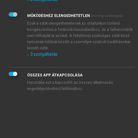
Kérek értesítést az Akadémiai Kiadó Zrt. újdonságairól,
akcióiról.
MŰKÖDÉSHEZ ELENGEDHETETLEN
(mindig szükséges)
Az
Adatkezelési tájékoztatóban
foglaltakat tudomásul
veszem és elfogadom.
Ezek a sütik elengedhetetlenek az oldalunkon történő
Az
Általános vásárlási feltételeket
, valamint a
szotar.net
és a
böngészéshez,a funkciók használatához, és a felhasználók
mersz.hu
oldalak licencszerződéseiben foglaltakat
nem tilthatják le azokat. A feltétlenül szükséges sütik közé
tudomásul veszem és elfogadom.
tartoznak többek között a személyre szabott beállításokat
kezelő sütik.
↓
3
szolgáltatás
KIPRÓBÁLOM
ÖSSZES APP ÁTKAPCSOLÁSA
Használja ezt a kapcsolót az összes alkalmazás
engedélyezéséhez/letiltásához.
MIÉRT ÉRDEMES A MERSZ ONLINE
OKOSKÖNYVTÁRAT HASZNÁLNI?