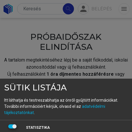
person
search
menu
BELÉPÉS
PRÓBAIDŐSZAK
ELINDÍTÁSA
A tartalom megtekintéséhez lépj be a saját fiókoddal, iskolai
azonosítóddal vagy új felhasználóként.
Új felhasználóként
1 óra díjmentes hozzáférésre
vagy
jogosult.
SÜTIK LISTÁJA
A próbaidőszak elindításához,
jelentkezz
be meglévő
fiókoddal,
vagy hozz létre új fiókot.
Itt láthatja és testreszabhatja az önről gyűjtött információkat.
További információért kérjük, olvasd el az
adatvédelmi
A regisztráció után a
próbaidőszak
automatikusan
elindul.
tájékoztatónkat
.
BELÉPÉS SAJÁT FIÓKKAL
STATISZTIKA