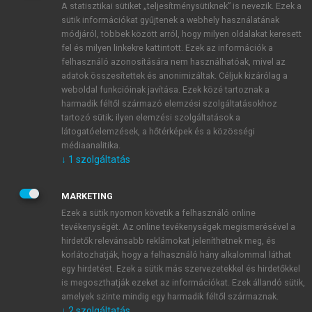
A statisztikai sütiket „teljesítménysütiknek” is nevezik. Ezek a
sütik információkat gyűjtenek a webhely használatának
módjáról, többek között arról, hogy milyen oldalakat keresett
ÚJ FIÓK LÉTREHOZÁSA
fel és milyen linkekre kattintott. Ezek az információk a
1 óra díjmentes hozzáférés
felhasználó azonosítására nem használhatóak, mivel az
adatok összesítettek és anonimizáltak. Céljuk kizárólag a
weboldal funkcióinak javítása. Ezek közé tartoznak a
E-MAIL-CÍM
harmadik féltől származó elemzési szolgáltatásokhoz
tartozó sütik; ilyen elemzési szolgáltatások a
látogatóelemzések, a hőtérképek és a közösségi
NÉV
médiaanalitika.
↓
1
szolgáltatás
JELSZÓ
MARKETING
Ezek a sütik nyomon követik a felhasználó online
tevékenységét. Az online tevékenységek megismerésével a
JELSZÓ ÚJRA
hirdetők relevánsabb reklámokat jeleníthetnek meg, és
korlátozhatják, hogy a felhasználó hány alkalommal láthat
egy hirdetést. Ezek a sütik más szervezetekkel és hirdetőkkel
is megoszthatják ezeket az információkat. Ezek állandó sütik,
Kérek értesítést a MeRSZ újdonságairól, akcióiról.
amelyek szinte mindig egy harmadik féltől származnak.
↓
2
szolgáltatás