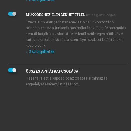
Kérek értesítést az Akadémiai Kiadó Zrt. újdonságairól,
akcióiról.
MŰKÖDÉSHEZ ELENGEDHETETLEN
(mindig szükséges)
Az
Adatkezelési tájékoztatóban
foglaltakat tudomásul
veszem és elfogadom.
Ezek a sütik elengedhetetlenek az oldalunkon történő
Az
Általános vásárlási feltételeket
, valamint a
szotar.net
és a
böngészéshez,a funkciók használatához, és a felhasználók
mersz.hu
oldalak licencszerződéseiben foglaltakat
nem tilthatják le azokat. A feltétlenül szükséges sütik közé
tudomásul veszem és elfogadom.
tartoznak többek között a személyre szabott beállításokat
kezelő sütik.
↓
3
szolgáltatás
KIPRÓBÁLOM
ÖSSZES APP ÁTKAPCSOLÁSA
Használja ezt a kapcsolót az összes alkalmazás
engedélyezéséhez/letiltásához.
MIÉRT ÉRDEMES A MERSZ ONLINE
OKOSKÖNYVTÁRAT HASZNÁLNI?