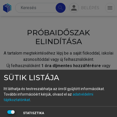
person
search
menu
BELÉPÉS
PRÓBAIDŐSZAK
ELINDÍTÁSA
A tartalom megtekintéséhez lépj be a saját fiókoddal, iskolai
azonosítóddal vagy új felhasználóként.
Új felhasználóként
1 óra díjmentes hozzáférésre
vagy
jogosult.
SÜTIK LISTÁJA
A próbaidőszak elindításához,
jelentkezz
be meglévő
fiókoddal,
vagy hozz létre új fiókot.
Itt láthatja és testreszabhatja az önről gyűjtött információkat.
További információért kérjük, olvasd el az
adatvédelmi
A regisztráció után a
próbaidőszak
automatikusan
elindul.
tájékoztatónkat
.
BELÉPÉS SAJÁT FIÓKKAL
STATISZTIKA