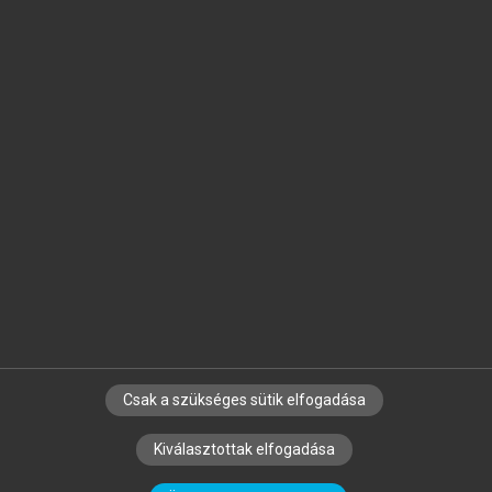
Jelöld meg a számodra fontos részeket, és
készíts
saját
jegyzeteket!
Egyéni előfizetéssel további
MeRSZ+ funkciókat
és
tartalmakat is elérhetsz.
Csak a szükséges sütik elfogadása
SZERZŐKNEK
CÉGEKNEK
KÖNYVTÁROSOKNAK
Kiválasztottak elfogadása
SZERKESZTÉSI ÉS LEKTORÁLÁSI ALAPELVEK