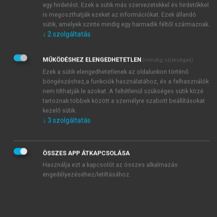
egy hirdetést. Ezek a sütik más szervezetekkel és hirdetőkkel
is megoszthatják ezeket az információkat. Ezek állandó
sütik, amelyek szinte mindig egy harmadik féltől származnak.
↓
2
szolgáltatás
MŰKÖDÉSHEZ ELENGEDHETETLEN
(mindig szükséges)
Kényelmes keresési lehetőségek:
szótövező és több
Ezek a sütik elengedhetetlenek az oldalunkon történő
művet érintő keresés vagy akár keresés az összes mű
böngészéshez,a funkciók használatához, és a felhasználók
teljes szövegében egyszerre
nem tilthatják le azokat. A feltétlenül szükséges sütik közé
tartoznak többek között a személyre szabott beállításokat
kezelő sütik.
↓
3
szolgáltatás
ÖSSZES APP ÁTKAPCSOLÁSA
Kategóriaválasztás:
böngészés a kiadványok között
Használja ezt a kapcsolót az összes alkalmazás
tematika alapján
engedélyezéséhez/letiltásához.