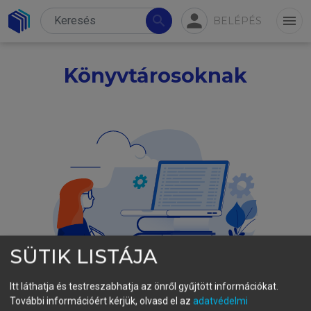
person
search
menu
BELÉPÉS
Könyvtárosoknak
SÜTIK LISTÁJA
Itt láthatja és testreszabhatja az önről gyűjtött információkat.
További információért kérjük, olvasd el az
adatvédelmi