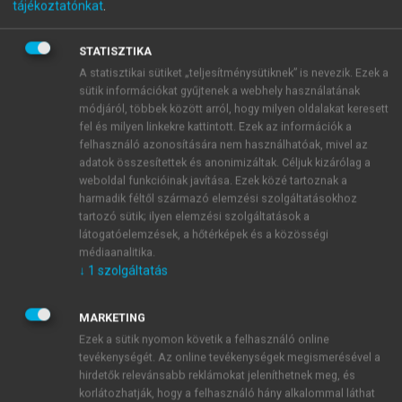
ONLINE SZAKKÖNYVEK
tájékoztatónkat
.
FELKÉSZÜLÉSHEZ,
STATISZTIKA
TANULÁSHOZ
A statisztikai sütiket „teljesítménysütiknek” is nevezik. Ezek a
sütik információkat gyűjtenek a webhely használatának
Az Akadémiai Kiadó online okoskönyvtára több száz magyar
módjáról, többek között arról, hogy milyen oldalakat keresett
fel és milyen linkekre kattintott. Ezek az információk a
nyelvű kézikönyvet, szakkönyvet, felsőoktatási tankönyvet,
felhasználó azonosítására nem használhatóak, mivel az
jegyzetet tartalmaz teljes szöveggel, kereshető,
adatok összesítettek és anonimizáltak. Céljuk kizárólag a
jegyzetelhető, hivatkozható formában. A MeRSZ minden
weboldal funkcióinak javítása. Ezek közé tartoznak a
eszközön és környezetben reszponzív, egységes
harmadik féltől származó elemzési szolgáltatásokhoz
megjelenést nyújt.
tartozó sütik; ilyen elemzési szolgáltatások a
látogatóelemzések, a hőtérképek és a közösségi
Azon intézmények is élhetnek a távoli elérés lehetőségével,
médiaanalitika.
↓
1
szolgáltatás
amelyeknek átmenetileg nincs lehetőségük csatlakozni az
eduID konföderációhoz, mégpedig intézményhez kötött
egyéni fiókok regisztrálásával.
Részletek
MARKETING
Ezek a sütik nyomon követik a felhasználó online
tevékenységét. Az online tevékenységek megismerésével a
hirdetők relevánsabb reklámokat jeleníthetnek meg, és
A SZOLGÁLTATÁS KIEMELT FUNKCIÓI
korlátozhatják, hogy a felhasználó hány alkalommal láthat