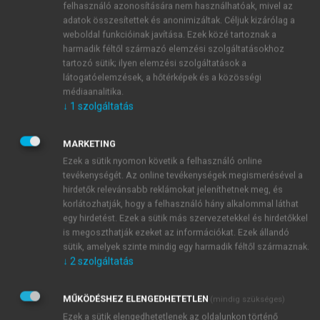
felhasználó azonosítására nem használhatóak, mivel az
MAGYARORSZÁG LEGRÉGIBB
adatok összesítettek és anonimizáltak. Céljuk kizárólag a
weboldal funkcióinak javítása. Ezek közé tartoznak a
KIADÓI MŰHELYE ÉS
harmadik féltől származó elemzési szolgáltatásokhoz
LEGKORSZERŰBB KIADÓI
tartozó sütik; ilyen elemzési szolgáltatások a
látogatóelemzések, a hőtérképek és a közösségi
MEGOLDÁSA
médiaanalitika.
↓
1
szolgáltatás
A MeRSZ az Akadémiai Kiadó nemzetközi színvonalú
digitális kiadói megoldása, amely
mára a tudományos
MARKETING
információkat kereső hazai közönség nélkülözhetetlen
Ezek a sütik nyomon követik a felhasználó online
információforrásává vált.
tevékenységét. Az online tevékenységek megismerésével a
A MeRSZ a tudományos minőség és a hitelesség
hirdetők relevánsabb reklámokat jeleníthetnek meg, és
korlátozhatják, hogy a felhasználó hány alkalommal láthat
garanciáját nyújtja amellett, hogy a művek számára olyan
egy hirdetést. Ezek a sütik más szervezetekkel és hirdetőkkel
mértékű hozzáférhetőséget és olvasottságot biztosít,
is megoszthatják ezeket az információkat. Ezek állandó
amilyen a nyomtatott könyvek esetében elképzelhetetlen
sütik, amelyek szinte mindig egy harmadik féltől származnak.
volt.
↓
2
szolgáltatás
MŰKÖDÉSHEZ ELENGEDHETETLEN
(mindig szükséges)
Ezek a sütik elengedhetetlenek az oldalunkon történő
Mi a MeRSZ?