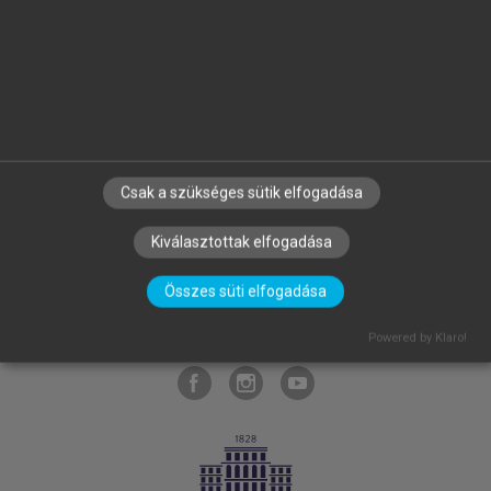
SZERZŐKNEK
CÉGEKNEK
KÖNYVTÁROSOKNAK
Csak a szükséges sütik elfogadása
SZERKESZTÉSI ÉS LEKTORÁLÁSI ALAPELVEK
MI – ÁLTALÁNOS IRÁNYELVEK
IMPRESSZUM
Kiválasztottak elfogadása
ADATVÉDELEM
LICENCSZERZŐDÉS
SÚGÓ
Összes süti elfogadása
GYIK
BLOG
RÓLUNK
SÜTI BEÁLLÍTÁSOK
Powered by Klaro!