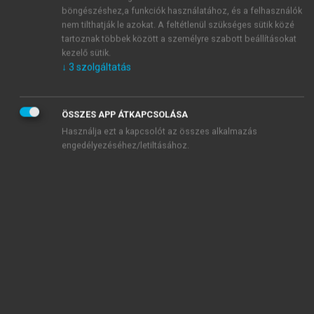
böngészéshez,a funkciók használatához, és a felhasználók
nem tilthatják le azokat. A feltétlenül szükséges sütik közé
sort
Mit kínálunk szerzőinknek?
tartoznak többek között a személyre szabott beállításokat
kezelő sütik.
↓
3
szolgáltatás
Publikálás a MeRSZ-en
Kéziratbenyújtás
ÖSSZES APP ÁTKAPCSOLÁSA
Használja ezt a kapcsolót az összes alkalmazás
engedélyezéséhez/letiltásához.
Terjesztés
Kommunikáció és marketing
Mit tehet a szerző az olvasottság
érdekében?
Elérhetőségeink, szerzői hírlevél