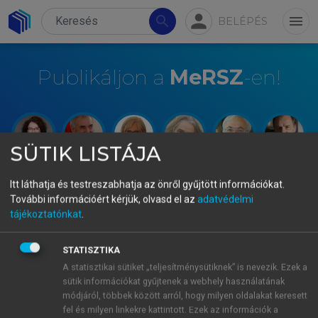
person
search
menu
BELÉPÉS
Publikáljon a
MeRSZ
-en!
SÜTIK LISTÁJA
Itt láthatja és testreszabhatja az önről gyűjtött információkat.
További információért kérjük, olvasd el az
adatvédelmi
tájékoztatónkat
.
STATISZTIKA
A statisztikai sütiket „teljesítménysütiknek” is nevezik. Ezek a
sütik információkat gyűjtenek a webhely használatának
módjáról, többek között arról, hogy milyen oldalakat keresett
fel és milyen linkekre kattintott. Ezek az információk a