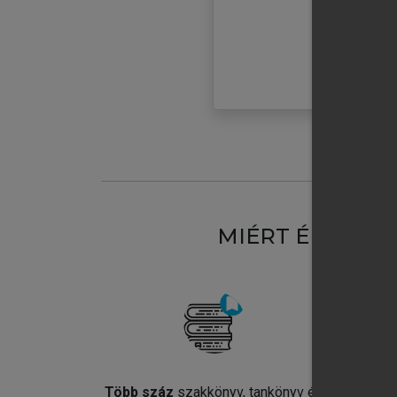
MIÉRT ÉRDEME
Több száz
szakkönyv, tankönyv és
Jel