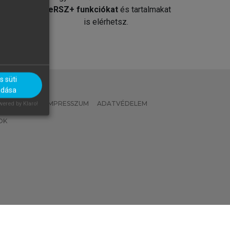
át
MeRSZ+ funkciókat
és tartalmakat
is elérhetsz.
 süti
adása
 IRÁNYELVEK
IMPRESSZUM
ADATVÉDELEM
ered by Klaro!
OK