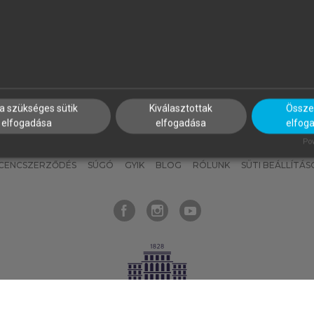
nyokat, hogy bármikor azonnal
részeket, és
készíts
saj
hozzájuk férhess!
jegyzeteket!
a szükséges sütik
Kiválasztottak
Összes
elfogadása
elfogadása
elfog
KNAK
SZERKESZTÉSI ÉS LEKTORÁLÁSI ALAPELVEK
MI – ÁLTALÁNOS
Pow
ICENCSZERZŐDÉS
SÚGÓ
GYIK
BLOG
RÓLUNK
SÜTI BEÁLLÍTÁS