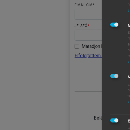
h
E-MAIL-CÍM
↓
JELSZÓ
E
m
a
Maradjon belépve
h
Elfelejtettem a jelszavamat
m
↓
BELÉ
M
E
h
t
↓
TANULÓ
Belépés intézmén
Ö
H