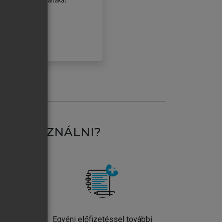
erződéseiben foglaltakat
ogadom.
ÓBÁLOM
AT HASZNÁLNI?
ntos
Egyéni előfizetéssel további