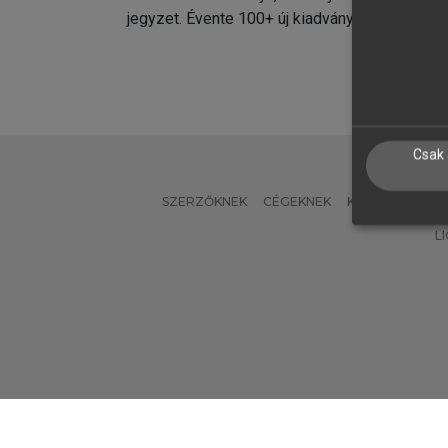
jegyzet. Évente 100+ új kiadvány.
kiadvá
Csak 
SZERZŐKNEK
CÉGEKNEK
KÖNYVTÁROSO
L
Verzió: 2.7.2