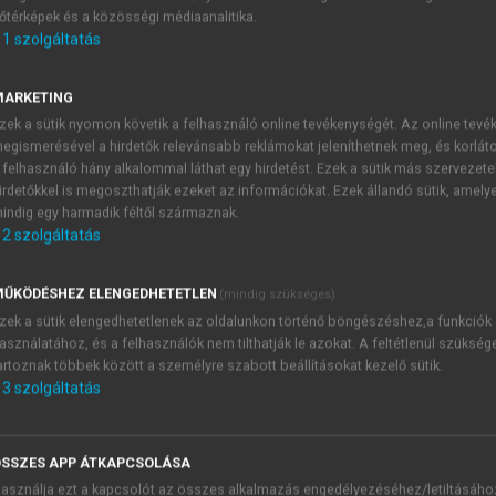
őtérképek és a közösségi médiaanalitika.
E-MAIL-CÍM
1
szolgáltatás
MARKETING
NÉV
zek a sütik nyomon követik a felhasználó online tevékenységét. Az online tev
egismerésével a hirdetők relevánsabb reklámokat jeleníthetnek meg, és korlát
 felhasználó hány alkalommal láthat egy hirdetést. Ezek a sütik más szervezete
JELSZÓ
irdetőkkel is megoszthatják ezeket az információkat. Ezek állandó sütik, amely
indig egy harmadik féltől származnak.
2
szolgáltatás
JELSZÓ ÚJRA
PÉS
ŰKÖDÉSHEZ ELENGEDHETETLEN
(mindig szükséges)
zek a sütik elengedhetetlenek az oldalunkon történő böngészéshez,a funkciók
asználatához, és a felhasználók nem tilthatják le azokat. A feltétlenül szükség
Kérek értesítést a MeRSZ új
artoznak többek között a személyre szabott beállításokat kezelő sütik.
Kérek értesítést az Akadémi
3
szolgáltatás
akcióiról.
 VAGY?
Az
Adatkezelési tájékozta
yi azonosítóval
veszem és elfogadom.
SSZES APP ÁTKAPCSOLÁSA
Az
Általános vásárlási felt
asználja ezt a kapcsolót az összes alkalmazás engedélyezéséhez/letiltásáho