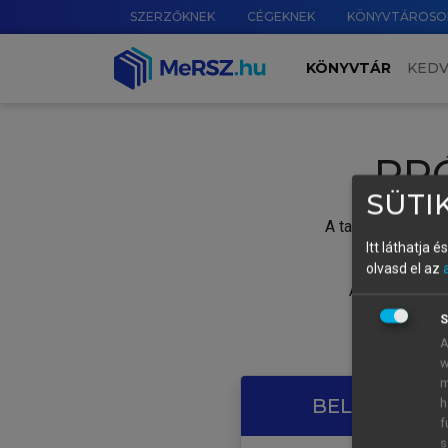
SZERZŐKNEK
CÉGEKNEK
KÖNYVTÁROSO
KÖNYVTÁR
KED
PR
SÜTIK
A tartalom megtek
Itt láthatja 
olvasd el az
A próbaidősza
S
A
w
m
BELÉPÉS SAJ
h
f
s