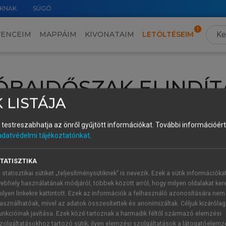
KNAK
SÚGÓ
VENCEIM
MAPPÁIM
KIVONATAIM
LETÖLTÉSEIM
ÓBAIDŐSZAK ELINDÍT
 LISTÁJA
intéséhez lépj be a saját fiókoddal, iskolai azonosítóddal vagy ú
és testreszabhatja az önről gyűjtött információkat.
További információért 
Új felhasználóként
1 óra díjmentes hozzáférésre
vagy jogosult
adatvédelmi tájékoztatónkat
.
k elindításához,
jelentkezz
be meglévő fiókoddal,
vagy hozz lé
A regisztráció után a
próbaidőszak
automatikusan
elindul.
TATISZTIKA
 statisztikai sütiket „teljesítménysütiknek” is nevezik. Ezek a sütik információka
ebhely használatának módjáról, többek között arról, hogy milyen oldalakat kere
ilyen linkekre kattintott. Ezek az információk a felhasználó azonosítására nem
ÚJ FIÓK 
ÁT FIÓKKAL
asználhatóak, mivel az adatok összesítettek és anonimizáltak. Céljuk kizáróla
1 óra díjme
unkcióinak javítása. Ezek közé tartoznak a harmadik féltől származó elemzési
zolgáltatásokhoz tartozó sütik; ilyen elemzési szolgáltatások a látogatóelemz