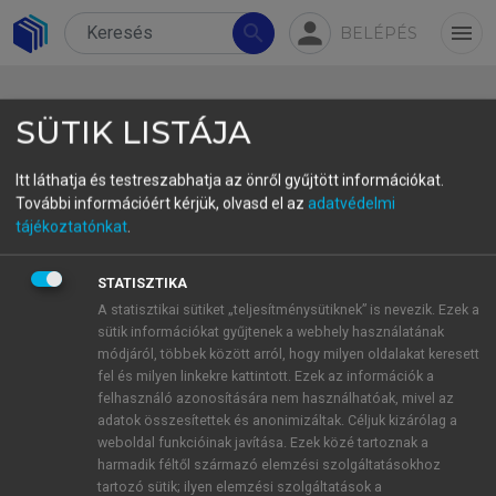
person
search
menu
BELÉPÉS
SÜTIK LISTÁJA
Itt láthatja és testreszabhatja az önről gyűjtött információkat.
További információért kérjük, olvasd el az
adatvédelmi
A nemzetközi migráció ügye a
tájékoztatónkat
.
szélsőséges nézetek tükrében
STATISZTIKA
The Issue of International Migration in the
A statisztikai sütiket „teljesítménysütiknek” is nevezik. Ezek a
Light of Extreme Views
sütik információkat gyűjtenek a webhely használatának
módjáról, többek között arról, hogy milyen oldalakat keresett
Szentes Tamás
fel és milyen linkekre kattintott. Ezek az információk a
az MTA rendes tagja, professor emeritus
felhasználó azonosítására nem használhatóak, mivel az
Budapesti Corvinus Egyetem
adatok összesítettek és anonimizáltak. Céljuk kizárólag a
weboldal funkcióinak javítása. Ezek közé tartoznak a
harmadik féltől származó elemzési szolgáltatásokhoz
Összefoglalás
tartozó sütik; ilyen elemzési szolgáltatások a