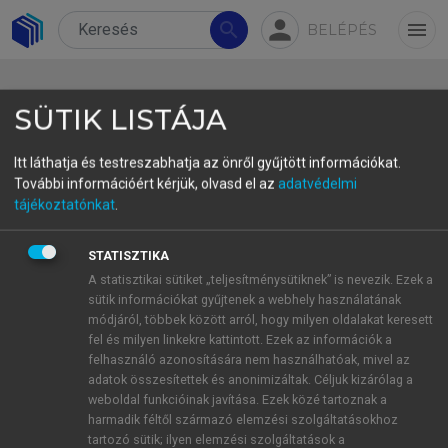
person
search
menu
BELÉPÉS
SÜTIK LISTÁJA
Itt láthatja és testreszabhatja az önről gyűjtött információkat.
További információért kérjük, olvasd el az
adatvédelmi
36. PISCES
tájékoztatónkat
.
STATISZTIKA
Ingeranyag eredeti elnevezése (magyar fordítás)
A statisztikai sütiket „teljesítménysütiknek” is nevezik. Ezek a
Pictures with social context and emotional scenes
sütik információkat gyűjtenek a webhely használatának
(PiSCES) (Társas helyzeteket és érzelmi jeleneket
módjáról, többek között arról, hogy milyen oldalakat keresett
ábrázoló képek)
fel és milyen linkekre kattintott. Ezek az információk a
felhasználó azonosítására nem használhatóak, mivel az
Leírás
adatok összesítettek és anonimizáltak. Céljuk kizárólag a
203 fekete-fehér rajz. A képeken 1–4 ember látható
weboldal funkcióinak javítása. Ezek közé tartoznak a
különböző szituációkban, különböző tevékenységek
harmadik féltől származó elemzési szolgáltatásokhoz
közben (pl. evés, beszélgetés, játék).
tartozó sütik; ilyen elemzési szolgáltatások a