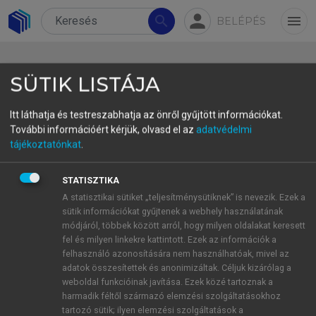
person
search
menu
BELÉPÉS
SÜTIK LISTÁJA
Itt láthatja és testreszabhatja az önről gyűjtött információkat.
További információért kérjük, olvasd el az
adatvédelmi
5.3. Az értékelés és skálázás
tájékoztatónkat
.
menete
STATISZTIKA
Az affektív ingereket a résztvevőknek értékelniük
A statisztikai sütiket „teljesítménysütiknek” is nevezik. Ezek a
sütik információkat gyűjtenek a webhely használatának
kell. Az értékelés menete jól tükrözi a kétféle
módjáról, többek között arról, hogy milyen oldalakat keresett
elméleti megközelítést: nagyjából fele-fele
fel és milyen linkekre kattintott. Ezek az információk a
arányban oszlik meg a kategoriális és a
felhasználó azonosítására nem használhatóak, mivel az
dimenzionális értékelés (lásd
7. táblázat
). Számos
adatok összesítettek és anonimizáltak. Céljuk kizárólag a
weboldal funkcióinak javítása. Ezek közé tartoznak a
esetben azonban mindkettőt alkalmazzák. A
harmadik féltől származó elemzési szolgáltatásokhoz
hangok, videók és kevert típusú ingerek esetében
tartozó sütik; ilyen elemzési szolgáltatások a