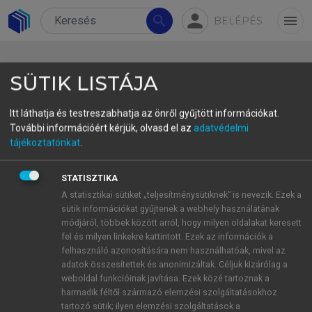
person
search
menu
BELÉPÉS
SÜTIK LISTÁJA
Itt láthatja és testreszabhatja az önről gyűjtött információkat.
További információért kérjük, olvasd el az
adatvédelmi
6.2. Az IAPS-képek által
tájékoztatónkat
.
kiváltott érzelmi állapotok
STATISZTIKA
értékelése
A statisztikai sütiket „teljesítménysütiknek” is nevezik. Ezek a
sütik információkat gyűjtenek a webhely használatának
Az IAPS-képek érzelemkiváltó értékének mérésére
módjáról, többek között arról, hogy milyen oldalakat keresett
Margaret Bradley és Peter Lang (1994)
fel és milyen linkekre kattintott. Ezek az információk a
kifejlesztette a Self-Assessment Manikin (SAM)
felhasználó azonosítására nem használhatóak, mivel az
adatok összesítettek és anonimizáltak. Céljuk kizárólag a
nevű nem verbális értékelési eljárást. Magyar
weboldal funkcióinak javítása. Ezek közé tartoznak a
nyelvre történő adaptálásához a Sajátérzés Mutató
harmadik féltől származó elemzési szolgáltatásokhoz
(SAMU) elnevezést javasoljuk. Az eljárás során a
tartozó sütik; ilyen elemzési szolgáltatások a