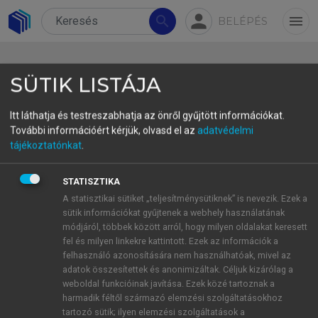
person
search
menu
BELÉPÉS
SÜTIK LISTÁJA
Itt láthatja és testreszabhatja az önről gyűjtött információkat.
További információért kérjük, olvasd el az
adatvédelmi
tájékoztatónkat
.
Ajánlás
Ennek a kötetnek a megjelenését a szerző jogi és
STATISZTIKA
közigazgatási terminológia területén megszerzett
A statisztikai sütiket „teljesítménysütiknek” is nevezik. Ezek a
sütik információkat gyűjtenek a webhely használatának
többéves kutatásai, egyetemi oktatóként és nyelvi
módjáról, többek között arról, hogy milyen oldalakat keresett
közvetítőként összegyűjtött tapasztalatai előzik
fel és milyen linkekre kattintott. Ezek az információk a
meg. Nemcsak elméleti kutatások és gyakorlati
felhasználó azonosítására nem használhatóak, mivel az
tevékenység során foglalkozott a jogi és
adatok összesítettek és anonimizáltak. Céljuk kizárólag a
weboldal funkcióinak javítása. Ezek közé tartoznak a
közigazgatási terminológiával, hanem tovább is
harmadik féltől származó elemzési szolgáltatásokhoz
képezte magát: jogi szakoklevelet szerzett az ELTE
tartozó sütik; ilyen elemzési szolgáltatások a