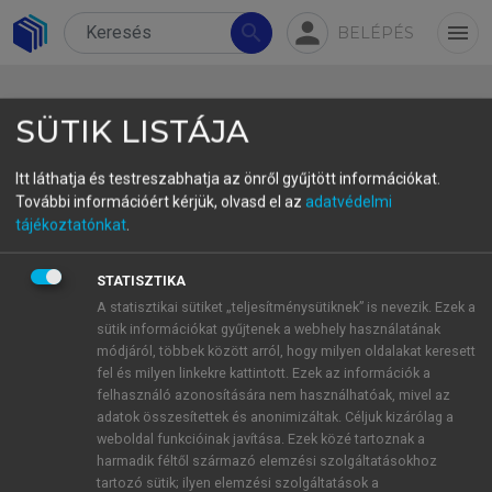
person
search
menu
BELÉPÉS
SÜTIK LISTÁJA
Itt láthatja és testreszabhatja az önről gyűjtött információkat.
További információért kérjük, olvasd el az
adatvédelmi
3.2.2 The Questionnaire Study
tájékoztatónkat
.
(Study 2)
STATISZTIKA
3.2.2.1 Methods of Data Collection
.
The aim of
A statisztikai sütiket „teljesítménysütiknek” is nevezik. Ezek a
sütik információkat gyűjtenek a webhely használatának
Study 2, in line with the exploratory sequential
módjáról, többek között arról, hogy milyen oldalakat keresett
design, was to “refine and extend the qualitative
fel és milyen linkekre kattintott. Ezek az információk a
findings” (
Creswell, 2015
, p. 546) of Study 1 and
felhasználó azonosítására nem használhatóak, mivel az
to test those findings in terms of their distribution
adatok összesítettek és anonimizáltak. Céljuk kizárólag a
weboldal funkcióinak javítása. Ezek közé tartoznak a
in the population (
Dörnyei, 2007
). A questionnaire
harmadik féltől származó elemzési szolgáltatásokhoz
was deemed to be the most suitable instrument to
tartozó sütik; ilyen elemzési szolgáltatások a