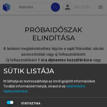
person
search
menu
BELÉPÉS
PRÓBAIDŐSZAK
ELINDÍTÁSA
A tartalom megtekintéséhez lépj be a saját fiókoddal, iskolai
azonosítóddal vagy új felhasználóként.
Új felhasználóként
1 óra díjmentes hozzáférésre
vagy
jogosult.
SÜTIK LISTÁJA
A próbaidőszak elindításához,
jelentkezz
be meglévő
fiókoddal,
vagy hozz létre új fiókot.
Itt láthatja és testreszabhatja az önről gyűjtött információkat.
További információért kérjük, olvasd el az
adatvédelmi
A regisztráció után a
próbaidőszak
automatikusan
elindul.
tájékoztatónkat
.
BELÉPÉS SAJÁT FIÓKKAL
STATISZTIKA