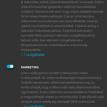
A statisztikai sütiket „teljesítménysütiknek” is nevezik. Ezek a
sütik információkat gyűjtenek a webhely használatának
módjáról, többek között arról, hogy milyen oldalakat keresett
ÚJ FIÓK LÉTREHOZÁSA
fel és milyen linkekre kattintott. Ezek az információk a
1 óra díjmentes hozzáférés
felhasználó azonosítására nem használhatóak, mivel az
adatok összesítettek és anonimizáltak. Céljuk kizárólag a
weboldal funkcióinak javítása. Ezek közé tartoznak a
E-MAIL-CÍM
harmadik féltől származó elemzési szolgáltatásokhoz
tartozó sütik; ilyen elemzési szolgáltatások a
látogatóelemzések, a hőtérképek és a közösségi
NÉV
médiaanalitika.
↓
1
szolgáltatás
JELSZÓ
MARKETING
Ezek a sütik nyomon követik a felhasználó online
tevékenységét. Az online tevékenységek megismerésével a
JELSZÓ ÚJRA
hirdetők relevánsabb reklámokat jeleníthetnek meg, és
korlátozhatják, hogy a felhasználó hány alkalommal láthat
egy hirdetést. Ezek a sütik más szervezetekkel és hirdetőkkel
is megoszthatják ezeket az információkat. Ezek állandó sütik,
Kérek értesítést a MeRSZ újdonságairól, akcióiról.
amelyek szinte mindig egy harmadik féltől származnak.
↓
2
szolgáltatás