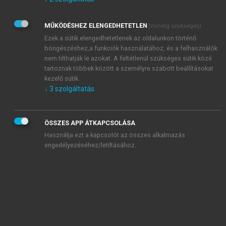
Kérek értesítést az Akadémiai Kiadó Zrt. újdonságairól,
akcióiról.
MŰKÖDÉSHEZ ELENGEDHETETLEN
(mindig szükséges)
Az
Adatkezelési tájékoztatóban
foglaltakat tudomásul
veszem és elfogadom.
Ezek a sütik elengedhetetlenek az oldalunkon történő
Az
Általános vásárlási feltételeket
, valamint a
szotar.net
és a
böngészéshez,a funkciók használatához, és a felhasználók
mersz.hu
oldalak licencszerződéseiben foglaltakat
nem tilthatják le azokat. A feltétlenül szükséges sütik közé
tudomásul veszem és elfogadom.
tartoznak többek között a személyre szabott beállításokat
kezelő sütik.
↓
3
szolgáltatás
KIPRÓBÁLOM
ÖSSZES APP ÁTKAPCSOLÁSA
Használja ezt a kapcsolót az összes alkalmazás
engedélyezéséhez/letiltásához.
MIÉRT ÉRDEMES A MERSZ ONLINE
OKOSKÖNYVTÁRAT HASZNÁLNI?