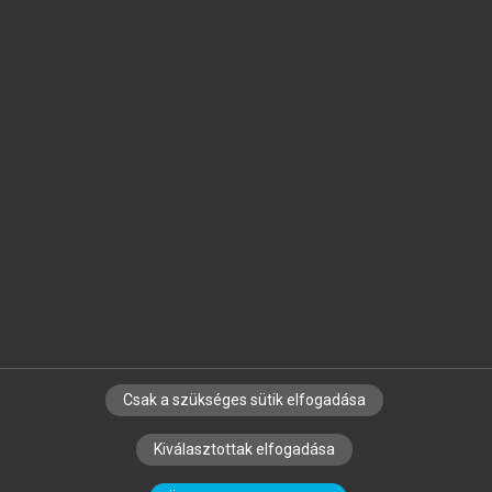
Jelöld meg a számodra fontos részeket, és
készíts
saját
jegyzeteket!
Egyéni előfizetéssel további
MeRSZ+ funkciókat
és
tartalmakat is elérhetsz.
Csak a szükséges sütik elfogadása
SZERZŐKNEK
CÉGEKNEK
KÖNYVTÁROSOKNAK
Kiválasztottak elfogadása
SZERKESZTÉSI ÉS LEKTORÁLÁSI ALAPELVEK