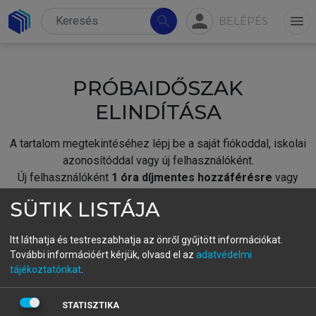
person
search
menu
BELÉPÉS
PRÓBAIDŐSZAK
ELINDÍTÁSA
A tartalom megtekintéséhez lépj be a saját fiókoddal, iskolai
azonosítóddal vagy új felhasználóként.
Új felhasználóként
1 óra díjmentes hozzáférésre
vagy
jogosult.
SÜTIK LISTÁJA
A próbaidőszak elindításához,
jelentkezz
be meglévő
fiókoddal,
vagy hozz létre új fiókot.
Itt láthatja és testreszabhatja az önről gyűjtött információkat.
További információért kérjük, olvasd el az
adatvédelmi
A regisztráció után a
próbaidőszak
automatikusan
elindul.
tájékoztatónkat
.
BELÉPÉS SAJÁT FIÓKKAL
STATISZTIKA