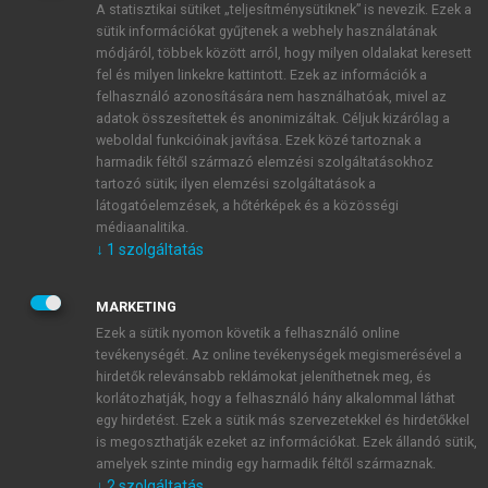
A statisztikai sütiket „teljesítménysütiknek” is nevezik. Ezek a
sütik információkat gyűjtenek a webhely használatának
módjáról, többek között arról, hogy milyen oldalakat keresett
ÚJ FIÓK LÉTREHOZÁSA
fel és milyen linkekre kattintott. Ezek az információk a
1 óra díjmentes hozzáférés
felhasználó azonosítására nem használhatóak, mivel az
adatok összesítettek és anonimizáltak. Céljuk kizárólag a
weboldal funkcióinak javítása. Ezek közé tartoznak a
E-MAIL-CÍM
harmadik féltől származó elemzési szolgáltatásokhoz
tartozó sütik; ilyen elemzési szolgáltatások a
látogatóelemzések, a hőtérképek és a közösségi
NÉV
médiaanalitika.
↓
1
szolgáltatás
JELSZÓ
MARKETING
Ezek a sütik nyomon követik a felhasználó online
tevékenységét. Az online tevékenységek megismerésével a
JELSZÓ ÚJRA
hirdetők relevánsabb reklámokat jeleníthetnek meg, és
korlátozhatják, hogy a felhasználó hány alkalommal láthat
egy hirdetést. Ezek a sütik más szervezetekkel és hirdetőkkel
is megoszthatják ezeket az információkat. Ezek állandó sütik,
Kérek értesítést a MeRSZ újdonságairól, akcióiról.
amelyek szinte mindig egy harmadik féltől származnak.
↓
2
szolgáltatás