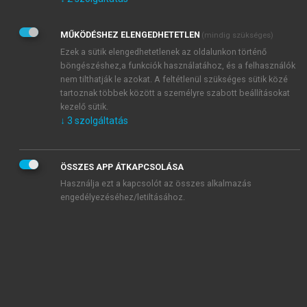
Kérek értesítést az Akadémiai Kiadó Zrt. újdonságairól,
akcióiról.
MŰKÖDÉSHEZ ELENGEDHETETLEN
(mindig szükséges)
Az
Adatkezelési tájékoztatóban
foglaltakat tudomásul
veszem és elfogadom.
Ezek a sütik elengedhetetlenek az oldalunkon történő
Az
Általános vásárlási feltételeket
, valamint a
szotar.net
és a
böngészéshez,a funkciók használatához, és a felhasználók
mersz.hu
oldalak licencszerződéseiben foglaltakat
nem tilthatják le azokat. A feltétlenül szükséges sütik közé
tudomásul veszem és elfogadom.
tartoznak többek között a személyre szabott beállításokat
kezelő sütik.
↓
3
szolgáltatás
KIPRÓBÁLOM
ÖSSZES APP ÁTKAPCSOLÁSA
Használja ezt a kapcsolót az összes alkalmazás
engedélyezéséhez/letiltásához.
MIÉRT ÉRDEMES A MERSZ ONLINE
OKOSKÖNYVTÁRAT HASZNÁLNI?