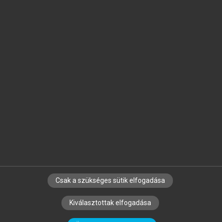
Jelöld meg a számodra fontos részeket, és
készíts
saját
jegyzeteket!
Egyéni előfizetéssel további
MeRSZ+ funkciókat
és
tartalmakat is elérhetsz.
Csak a szükséges sütik elfogadása
SZERZŐKNEK
CÉGEKNEK
KÖNYVTÁROSOKNAK
Kiválasztottak elfogadása
SZERKESZTÉSI ÉS LEKTORÁLÁSI ALAPELVEK