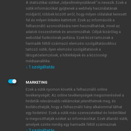
A statisztikai sütiket „teljesítménysütiknek” is nevezik. Ezek a
sütik információkat gyűjtenek a webhely használatának
módjáról, többek között arról, hogy milyen oldalakat keresett
ÚJ FIÓK LÉTREHOZÁSA
fel és milyen linkekre kattintott. Ezek az információk a
1 óra díjmentes hozzáférés
felhasználó azonosítására nem használhatóak, mivel az
adatok összesítettek és anonimizáltak. Céljuk kizárólag a
weboldal funkcióinak javítása. Ezek közé tartoznak a
E-MAIL-CÍM
harmadik féltől származó elemzési szolgáltatásokhoz
tartozó sütik; ilyen elemzési szolgáltatások a
látogatóelemzések, a hőtérképek és a közösségi
NÉV
médiaanalitika.
↓
1
szolgáltatás
JELSZÓ
MARKETING
Ezek a sütik nyomon követik a felhasználó online
tevékenységét. Az online tevékenységek megismerésével a
JELSZÓ ÚJRA
hirdetők relevánsabb reklámokat jeleníthetnek meg, és
korlátozhatják, hogy a felhasználó hány alkalommal láthat
egy hirdetést. Ezek a sütik más szervezetekkel és hirdetőkkel
is megoszthatják ezeket az információkat. Ezek állandó sütik,
Kérek értesítést a MeRSZ újdonságairól, akcióiról.
amelyek szinte mindig egy harmadik féltől származnak.
↓
2
szolgáltatás