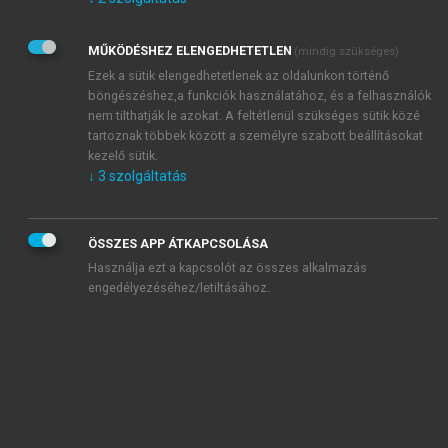
Kérek értesítést az Akadémiai Kiadó Zrt. újdonságairól,
akcióiról.
MŰKÖDÉSHEZ ELENGEDHETETLEN
(mindig szükséges)
Az
Adatkezelési tájékoztatóban
foglaltakat tudomásul
veszem és elfogadom.
Ezek a sütik elengedhetetlenek az oldalunkon történő
Az
Általános vásárlási feltételeket
, valamint a
szotar.net
és a
böngészéshez,a funkciók használatához, és a felhasználók
mersz.hu
oldalak licencszerződéseiben foglaltakat
nem tilthatják le azokat. A feltétlenül szükséges sütik közé
tudomásul veszem és elfogadom.
tartoznak többek között a személyre szabott beállításokat
kezelő sütik.
↓
3
szolgáltatás
KIPRÓBÁLOM
ÖSSZES APP ÁTKAPCSOLÁSA
Használja ezt a kapcsolót az összes alkalmazás
engedélyezéséhez/letiltásához.
MIÉRT ÉRDEMES A MERSZ ONLINE
OKOSKÖNYVTÁRAT HASZNÁLNI?