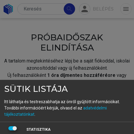
person
search
menu
BELÉPÉS
PRÓBAIDŐSZAK
ELINDÍTÁSA
A tartalom megtekintéséhez lépj be a saját fiókoddal, iskolai
azonosítóddal vagy új felhasználóként.
Új felhasználóként
1 óra díjmentes hozzáférésre
vagy
jogosult.
SÜTIK LISTÁJA
A próbaidőszak elindításához,
jelentkezz
be meglévő
fiókoddal,
vagy hozz létre új fiókot.
Itt láthatja és testreszabhatja az önről gyűjtött információkat.
További információért kérjük, olvasd el az
adatvédelmi
A regisztráció után a
próbaidőszak
automatikusan
elindul.
tájékoztatónkat
.
BELÉPÉS SAJÁT FIÓKKAL
STATISZTIKA