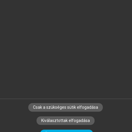
Jelöld meg a számodra fontos részeket, és
készíts
saját
jegyzeteket!
Egyéni előfizetéssel további
MeRSZ+ funkciókat
és
tartalmakat is elérhetsz.
Csak a szükséges sütik elfogadása
SZERZŐKNEK
CÉGEKNEK
KÖNYVTÁROSOKNAK
Kiválasztottak elfogadása
SZERKESZTÉSI ÉS LEKTORÁLÁSI ALAPELVEK