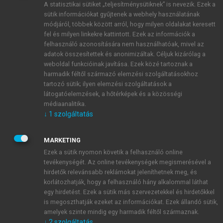
A statisztikai sütiket „teljesítménysütiknek” is nevezik. Ezek a
sütik információkat gyűjtenek a webhely használatának
módjáról, többek között arról, hogy milyen oldalakat keresett
ÚJ FIÓK LÉTREHOZÁSA
fel és milyen linkekre kattintott. Ezek az információk a
1 óra díjmentes hozzáférés
felhasználó azonosítására nem használhatóak, mivel az
adatok összesítettek és anonimizáltak. Céljuk kizárólag a
weboldal funkcióinak javítása. Ezek közé tartoznak a
E-MAIL-CÍM
harmadik féltől származó elemzési szolgáltatásokhoz
tartozó sütik; ilyen elemzési szolgáltatások a
látogatóelemzések, a hőtérképek és a közösségi
NÉV
médiaanalitika.
↓
1
szolgáltatás
JELSZÓ
MARKETING
Ezek a sütik nyomon követik a felhasználó online
tevékenységét. Az online tevékenységek megismerésével a
JELSZÓ ÚJRA
hirdetők relevánsabb reklámokat jeleníthetnek meg, és
korlátozhatják, hogy a felhasználó hány alkalommal láthat
egy hirdetést. Ezek a sütik más szervezetekkel és hirdetőkkel
is megoszthatják ezeket az információkat. Ezek állandó sütik,
Kérek értesítést a MeRSZ újdonságairól, akcióiról.
amelyek szinte mindig egy harmadik féltől származnak.
↓
2
szolgáltatás