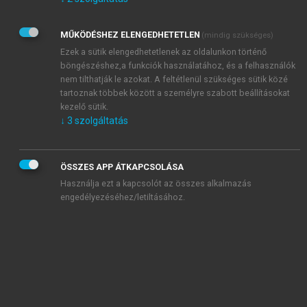
Kérek értesítést az Akadémiai Kiadó Zrt. újdonságairól,
akcióiról.
MŰKÖDÉSHEZ ELENGEDHETETLEN
(mindig szükséges)
Az
Adatkezelési tájékoztatóban
foglaltakat tudomásul
veszem és elfogadom.
Ezek a sütik elengedhetetlenek az oldalunkon történő
Az
Általános vásárlási feltételeket
, valamint a
szotar.net
és a
böngészéshez,a funkciók használatához, és a felhasználók
mersz.hu
oldalak licencszerződéseiben foglaltakat
nem tilthatják le azokat. A feltétlenül szükséges sütik közé
tudomásul veszem és elfogadom.
tartoznak többek között a személyre szabott beállításokat
kezelő sütik.
↓
3
szolgáltatás
KIPRÓBÁLOM
ÖSSZES APP ÁTKAPCSOLÁSA
Használja ezt a kapcsolót az összes alkalmazás
engedélyezéséhez/letiltásához.
MIÉRT ÉRDEMES A MERSZ ONLINE
OKOSKÖNYVTÁRAT HASZNÁLNI?