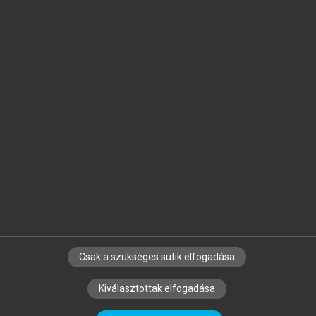
Jelöld meg a számodra fontos részeket, és
készíts
saját
jegyzeteket!
Egyéni előfizetéssel további
MeRSZ+ funkciókat
és
tartalmakat is elérhetsz.
Csak a szükséges sütik elfogadása
SZERZŐKNEK
CÉGEKNEK
KÖNYVTÁROSOKNAK
Kiválasztottak elfogadása
SZERKESZTÉSI ÉS LEKTORÁLÁSI ALAPELVEK