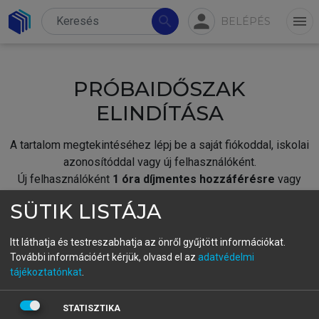
person
search
menu
BELÉPÉS
PRÓBAIDŐSZAK
ELINDÍTÁSA
A tartalom megtekintéséhez lépj be a saját fiókoddal, iskolai
azonosítóddal vagy új felhasználóként.
Új felhasználóként
1 óra díjmentes hozzáférésre
vagy
jogosult.
SÜTIK LISTÁJA
A próbaidőszak elindításához,
jelentkezz
be meglévő
fiókoddal,
vagy hozz létre új fiókot.
Itt láthatja és testreszabhatja az önről gyűjtött információkat.
További információért kérjük, olvasd el az
adatvédelmi
A regisztráció után a
próbaidőszak
automatikusan
elindul.
tájékoztatónkat
.
BELÉPÉS SAJÁT FIÓKKAL
STATISZTIKA