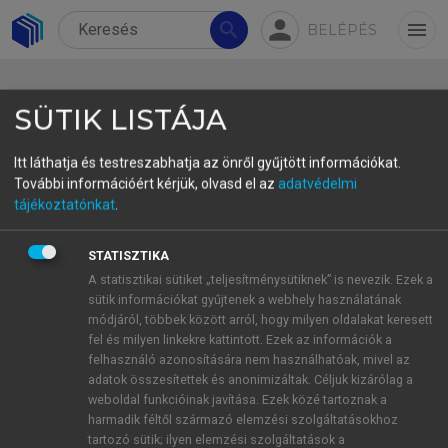
person
search
menu
BELÉPÉS
SÜTIK LISTÁJA
Itt láthatja és testreszabhatja az önről gyűjtött információkat.
További információért kérjük, olvasd el az
adatvédelmi
A telephely környezetének
tájékoztatónkat
.
geofizikai és tektonikai
STATISZTIKA
jellemzése
A statisztikai sütiket „teljesítménysütiknek” is nevezik. Ezek a
sütik információkat gyűjtenek a webhely használatának
Geophysical Investigation and Tectonic
módjáról, többek között arról, hogy milyen oldalakat keresett
Characterization of the Site Vicinity
fel és milyen linkekre kattintott. Ezek az információk a
1
2
3
Horváth
Ferenc
,
Tóth
Tamás
,
Koroknai
Balázs
,
felhasználó azonosítására nem használhatóak, mivel az
4
5
adatok összesítettek és anonimizáltak. Céljuk kizárólag a
Wórum
Géza
,
Földvári
Koppány
weboldal funkcióinak javítása. Ezek közé tartoznak a
1
DSc, geofizikus, professor emeritus, ELTE
harmadik féltől származó elemzési szolgáltatásokhoz
Geofizikai és Űrtudományi Tanszék, Budapest,
tartozó sütik; ilyen elemzési szolgáltatások a