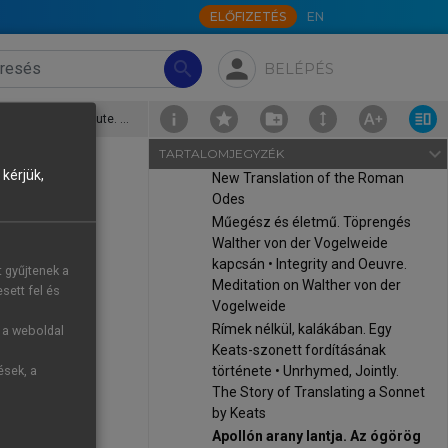
szerepváltozásai • Introduction.
ELŐFIZETÉS
EN
Changes in the Cultural Historic
Role of Poetry Translation
person
search
BELÉPÉS
Fordítás és csinálmány •
Translation and Artificiality
Szerelmem, a hexameter •
Apollón arany lantja. Az ógörög kardalköltészet szabadverses átültetéséről • Apollo’s Golden Lute. On the Translation of Ancient Greek Choral Poetry into Free Verse
Hexameter, My Love
navigate_next
TARTALOMJEGYZÉK
A Római ódák új fordítása • A
kérjük,
New Translation of the Roman
Odes
éséről
Műegész és életmű. Töprengés
Walther von der Vogelweide
kapcsán • Integrity and Oeuvre.
t gyűjtenek a
Meditation on Walther von der
sett fel és
Vogelweide
t;
Rímek nélkül, kalákában. Egy
g a weboldal
est
Keats-szonett fordításának
története • Unrhymed, Jointly.
ések, a
The Story of Translating a Sonnet
by Keats
Apollón arany lantja. Az ógörög