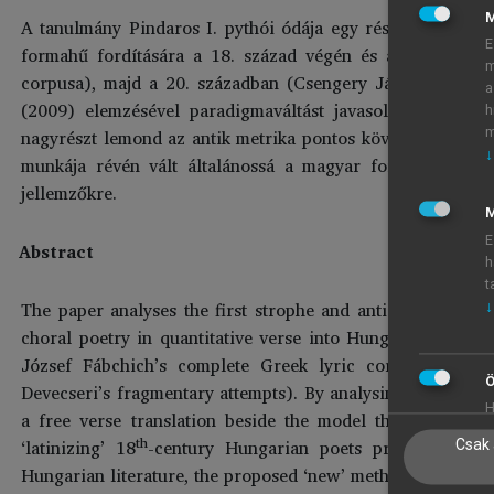
A tanulmány Pindaros I. pythói ódája egy részletén bemuta
E
formahű fordítására a 18. század végén és a 19. legelejé
m
corpusa), majd a 20. században (Csengery János teljes for
a
(2009) elemzésével paradigmaváltást javasol: az eddig
h
nagyrészt lemond az antik metrika pontos követéséről, legfe
m
↓
munkája révén vált általánossá a magyar fordításirodalo
jellemzőkre.
M
E
Abstract
h
t
The paper analyses the first strophe and antistrophe of Pi
↓
choral poetry in quantitative verse into Hungarian during
József Fábchich’s complete Greek lyric corpus), and i
Ö
Devecseri’s fragmentary attempts). By analysing his own tr
H
a free verse translation beside the model that has preva
th
‘latinizing’ 18
-century Hungarian poets presented here
Csak 
Hungarian literature, the proposed ‘new’ method puts a great