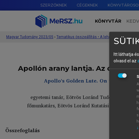
SZERZŐKNEK
CÉGEKNEK
KÖNYVTÁROSO
KÖNYVTÁR
KED
Magyar Tudomány 2023/05
›
SÜTIK
Itt láthatja 
olvasd el az
Apollón arany lantja. Az ógörög
S
Apollo’s Golden Lute. On the Transla
A
w
egyetemi tanár, Eötvös Loránd Tudományegyetem
m
h
főmunkatárs, Eötvös Loránd Kutatási Hálózat Böl
f
deri
s
h
↓
Összefoglalás