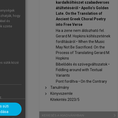
kardalköltészet szabadverses
dalköltészet
átültetéséről • Apollo’s Golden
ékenységek
 görög lírai
Lute. On the Translation of
ozhatják, hogy
át fordítása
Ancient Greek Choral Poetry
kkel és
into Free Verse
etést, amely
ek szinte
Ha a zene nem áldozható fel.
eákos” költők
Gerard M. Hopkins költészetének
stilisztikai
fordításáról • When the Music
May Not Be Sacrificed. On the
Process of Translating Gerard M.
Hopkins
es sütik közé
Bíbelődés és szövegváltozatok •
Fiddling around with Textual
anslate Greek
Variants
 translation,
Pont fordítva • On the Contrary
n and Gábor
chevron_right
Tanulmány
radigm shift:
chevron_right
Könyvszemle
z.
he so-called
Kitekintés 2023/5
 accepted in
 süti
adása
navigate_next
KERESÉS A KIADVÁNYBAN