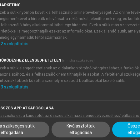
MARKETING
tja, hogy milyen kísérletek voltak az ógörög időmértékes kar
zek a sütik nyomon követik a felhasználó online tevékenységét. Az online tev
n (Rájnis József részleges fordítása, Fábchich József teljes
egismerésével a hirdetők relevánsabb reklámokat jeleníthetnek meg, és korlát
dítása és Devecseri Gábor töredékes kísérlete). A szerző saj
 felhasználó hány alkalommal láthat egy hirdetést. Ezek a sütik más szervezete
 érvényes modell
mellé
(de nem
helyett
) a szabadverses átült
irdetőkkel is megoszthatják ezeket az információkat. Ezek állandó sütik, amely
ljebb érzékelteti (jóllehet az éppen a bemutatott régi, ún. „d
indig egy harmadik féltől származnak.
2
szolgáltatás
mban), de nagyobb hangsúlyt fektet a tartalmi hűségre és a 
ŰKÖDÉSHEZ ELENGEDHETETLEN
(mindig szükséges)
zek a sütik elengedhetetlenek az oldalunkon történő böngészéshez,a funkciók
asználatához, és a felhasználók nem tilthatják le azokat. A feltétlenül szükség
artoznak többek között a személyre szabott beállításokat kezelő sütik.
ndar’s Pythian Ode I to illustrate the various attempts to tr
3
szolgáltatás
th
th
 the late 18
and early 19
centuries (József Rájnis’s partial
th
n the 20
century (János Csengery’s complete translatio
SSZES APP ÁTKAPCSOLÁSA
anslation of the same piece (2009), the author proposes a pa
asználja ezt a kapcsolót az összes alkalmazás engedélyezéséhez/letiltásáho
iled so far. Although it is precisely through the work of t
 that the faithful-to-form translation has become widely
a szükséges sütik
Kiválasztottak
Összes
elfogadása
elfogadása
elfog
er emphasis on content fidelity and stylistic features.