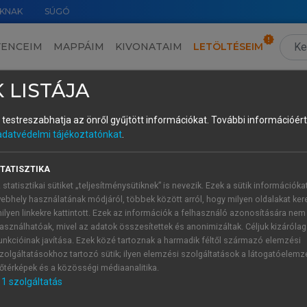
KNAK
SÚGÓ
VENCEIM
MAPPÁIM
KIVONATAIM
LETÖLTÉSEIM
Tematikus összeállítás • A lehetséges változatok. A Széchenyi Irodalmi és Művészeti Akadémia konferenciája a versfordításról • The Possible Variationsconference on the Translation of Poetry at the Széchenyi Academy of Letters and Arts
›
 LISTÁJA
és testreszabhatja az önről gyűjtött információkat.
További információért 
adatvédelmi tájékoztatónkat
.
 kardalköltészet szabadverses átültet
TATISZTIKA
tion of Ancient Greek Choral Poetry into Free Verse
 statisztikai sütiket „teljesítménysütiknek” is nevezik. Ezek a sütik információka
Déri
Balázs
ebhely használatának módjáról, többek között arról, hogy milyen oldalakat kere
 Bölcsészettudományi Kar Vallástudományi Tanszék, Budapes
ilyen linkekre kattintott. Ezek az információk a felhasználó azonosítására nem
asználhatóak, mivel az adatok összesítettek és anonimizáltak. Céljuk kizáróla
csészettudományi Kutatóközpont Zenetudományi Intézet, Budap
unkcióinak javítása. Ezek közé tartoznak a harmadik féltől származó elemzési
.balazs@btk.elte.hu
zolgáltatásokhoz tartozó sütik; ilyen elemzési szolgáltatások a látogatóelemz
őtérképek és a közösségi médiaanalitika.
1
szolgáltatás