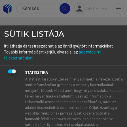
person
search
menu
BELÉPÉS
SÜTIK LISTÁJA
Itt láthatja és testreszabhatja az önről gyűjtött információkat.
További információért kérjük, olvasd el az
adatvédelmi
tájékoztatónkat
.
Az ajánlottak névsora
STATISZTIKA
A statisztikai sütiket „teljesítménysütiknek” is nevezik. Ezek a
sütik információkat gyűjtenek a webhely használatának
Cikk letöltése
módjáról, többek között arról, hogy milyen oldalakat keresett
fel és milyen linkekre kattintott. Ezek az információk a
felhasználó azonosítására nem használhatóak, mivel az
adatok összesítettek és anonimizáltak. Céljuk kizárólag a
weboldal funkcióinak javítása. Ezek közé tartoznak a
Acsády László
harmadik féltől származó elemzési szolgáltatásokhoz
Ádány Sándor
tartozó sütik; ilyen elemzési szolgáltatások a