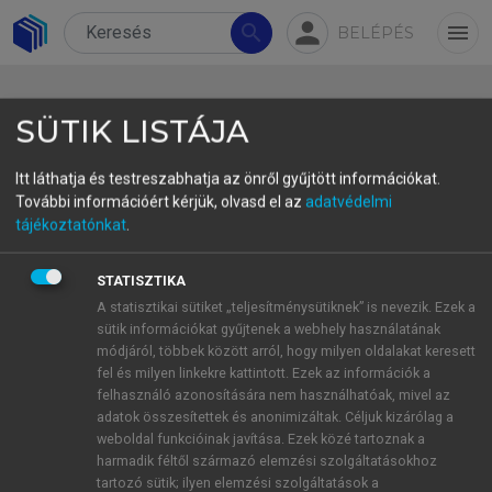
person
search
menu
BELÉPÉS
SÜTIK LISTÁJA
Itt láthatja és testreszabhatja az önről gyűjtött információkat.
További információért kérjük, olvasd el az
adatvédelmi
Bevezető
tájékoztatónkat
.
Introduction
STATISZTIKA
Miszlivetz Ferenc
A statisztikai sütiket „teljesítménysütiknek” is nevezik. Ezek a
az MTA doktora, szociológus, a kőszegi
sütik információkat gyűjtenek a webhely használatának
módjáról, többek között arról, hogy milyen oldalakat keresett
Felsőbbfokú Tanulmányok Intézete főigazgatója, a
fel és milyen linkekre kattintott. Ezek az információk a
Pannon Egyetem tanára
felhasználó azonosítására nem használhatóak, mivel az
ferenc.miszlivetz@iask.hu
adatok összesítettek és anonimizáltak. Céljuk kizárólag a
weboldal funkcióinak javítása. Ezek közé tartoznak a
harmadik féltől származó elemzési szolgáltatásokhoz
Összefoglalás
tartozó sütik; ilyen elemzési szolgáltatások a