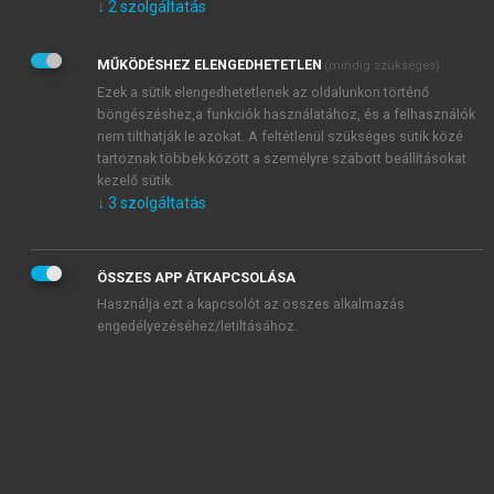
↓
2
szolgáltatás
számlázása KISKÖNYVTÁR AZ ÁFÁRÓL 2.
Impresszum
Jogszabályi rövidítések
MŰKÖDÉSHEZ ELENGEDHETETLEN
(mindig szükséges)
Ezek a sütik elengedhetetlenek az oldalunkon történő
I. Bevezetés
böngészéshez,a funkciók használatához, és a felhasználók
chevron_right
II. A közösségi termékügyletek
nem tilthatják le azokat. A feltétlenül szükséges sütik közé
chevron_right
III. A harmadik országgal kapcsolatos termékügyletek
tartoznak többek között a személyre szabott beállításokat
chevron_right
IV. A külföldi vonatkozású szolgáltatásnyújtások
kezelő sütik.
↓
3
szolgáltatás
chevron_right
V. A devizás számlák
ÖSSZES APP ÁTKAPCSOLÁSA
Használja ezt a kapcsolót az összes alkalmazás
Kiadó:
Wolters Kluwer Hungary Kft.
engedélyezéséhez/letiltásához.
Online megjelenés éve:
2019
Nyomtatott megjelenés éve:
2018
ISBN:
978 963 295 836 1
DOI:
10.55413/9789632958361
Gyűjtemény:
Wolters Kluwer Hungary
ADÓZÁS