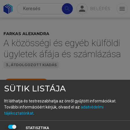
person
search
menu
BELÉPÉS
FARKAS ALEXANDRA
A közösségi és egyéb külföldi
ügyletek áfája és számlázása
3., ÁTDOLGOZOTT KIADÁS
menu_book
OLVASÁS
SÜTIK LISTÁJA
Itt láthatja és testreszabhatja az önről gyűjtött információkat.
További információért kérjük, olvasd el az
adatvédelmi
tájékoztatónkat
.
STATISZTIKA