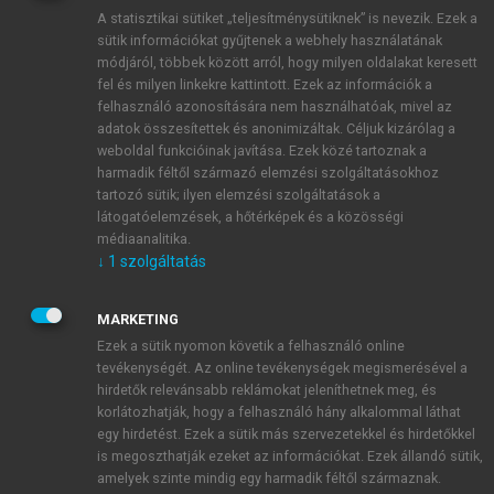
A statisztikai sütiket „teljesítménysütiknek” is nevezik. Ezek a
sütik információkat gyűjtenek a webhely használatának
módjáról, többek között arról, hogy milyen oldalakat keresett
fel és milyen linkekre kattintott. Ezek az információk a
felhasználó azonosítására nem használhatóak, mivel az
adatok összesítettek és anonimizáltak. Céljuk kizárólag a
weboldal funkcióinak javítása. Ezek közé tartoznak a
harmadik féltől származó elemzési szolgáltatásokhoz
tartozó sütik; ilyen elemzési szolgáltatások a
látogatóelemzések, a hőtérképek és a közösségi
médiaanalitika.
↓
1
szolgáltatás
MARKETING
Ezek a sütik nyomon követik a felhasználó online
tevékenységét. Az online tevékenységek megismerésével a
hirdetők relevánsabb reklámokat jeleníthetnek meg, és
TARTALOMJEGYZÉK
korlátozhatják, hogy a felhasználó hány alkalommal láthat
egy hirdetést. Ezek a sütik más szervezetekkel és hirdetőkkel
is megoszthatják ezeket az információkat. Ezek állandó sütik,
A közösségi és egyéb külföldi ügyletek áfája és
amelyek szinte mindig egy harmadik féltől származnak.