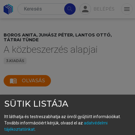
person
search
menu
BELÉPÉS
BOROS ANITA, JUHÁSZ PÉTER, LANTOS OTTÓ,
TÁTRAI TÜNDE
A közbeszerzés alapjai
3.KIADÁS
menu_book
OLVASÁS
SÜTIK LISTÁJA
Itt láthatja és testreszabhatja az önről gyűjtött információkat.
További információért kérjük, olvasd el az
adatvédelmi
tájékoztatónkat
.