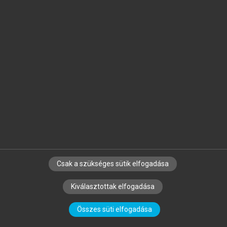
piacon hiánypótló jellegű, megújított változata a fontosabb
kapcsolódó témaköröket fedi le, és az olvasók által is
könnyen feldolgozható, áttekinthető módon foglalja össze a
közbeszerzési ismeretek alapjait, és nyújt segítséget a
folyamatosan változó szabályrendszerben való
eligazodásban.
Hivatkozás:
https://mersz.hu/boros-lantos-juhasz-tatrai-a-
kozbeszerzes-alapjai-3-kiadas//
BIBTEX
ENDNOTE
MENDELEY
ZOTERO
Csak a szükséges sütik elfogadása
Kiválasztottak elfogadása
SZERZŐKNEK
CÉGEKNEK
KÖNYVTÁROSOKNAK
Összes süti elfogadása
SZERKESZTÉSI ÉS LEKTORÁLÁSI ALAPELVEK