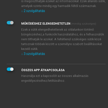
is megoszthatják ezeket az információkat. Ezek állandó sütik,
Bevezető
amelyek szinte mindig egy harmadik féltől származnak.
I. fejezet. Beszerzés és közbeszerzés kapcsolata
↓
2
szolgáltatás
chevron_right
II. fejezet. A közbeszerzések fogalma és joga
chevron_right
III. fejezet. A törvény szabályozásának rendszere
MŰKÖDÉSHEZ ELENGEDHETETLEN
(mindig szükséges)
chevron_right
IV. fejezet. A törvény I. része: Általános rendelkezések
Ezek a sütik elengedhetetlenek az oldalunkon történő
chevron_right
V. fejezet. A törvény II. része: Az uniós értékhatárt elérő
böngészéshez,a funkciók használatához, és a felhasználók
nem tilthatják le azokat. A feltétlenül szükséges sütik közé
értékű közbeszerzések szabályai
tartoznak többek között a személyre szabott beállításokat
chevron_right
VI. fejezet. A törvény III. része: Nemzeti eljárásrend
kezelő sütik.
chevron_right
VII. fejezet. A szerződések joga és a közbeszerzési
↓
3
szolgáltatás
eljárás alapján megkötött szerződés
chevron_right
VIII. fejezet. Jogorvoslat a közbeszerzési eljárásban
ÖSSZES APP ÁTKAPCSOLÁSA
chevron_right
IX. fejezet. Pénzügyi és gazdasági ismeretek
Használja ezt a kapcsolót az összes alkalmazás
chevron_right
X. fejezet Speciális eljárások és beszerzési tárgyak
engedélyezéséhez/letiltásához.
chevron_right
XI. fejezet A közbeszerzések ellenőrzése
chevron_right
XII. fejezet. Fenntartható közbeszerzés
chevron_right
XIII. fejezet A közbeszerzés uniós és nemzetközi jogi
vonatkozásai