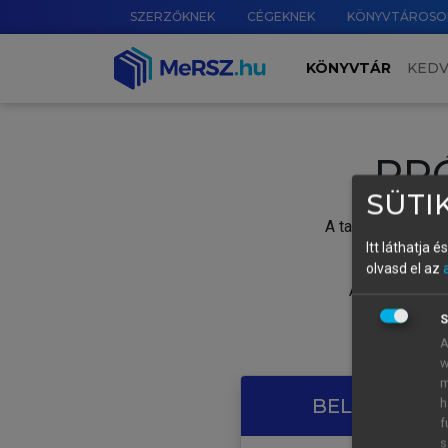
SZERZŐKNEK
CÉGEKNEK
KÖNYVTÁROSO
KÖNYVTÁR
KED
PR
SÜTIK
A tartalom megtek
Itt láthatja 
olvasd el az
A próbaidősza
S
A
w
m
BELÉPÉS SAJ
h
f
s