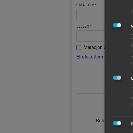
h
E-MAIL-CÍM
↓
JELSZÓ
E
m
a
Maradjon belépve
h
Elfelejtettem a jelszavamat
m
↓
BELÉ
M
E
h
t
↓
TANULÓ
Belépés intézmén
Ö
H