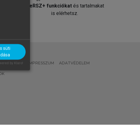
át
MeRSZ+ funkciókat
és tartalmakat
is elérhetsz.
 süti
adása
 IRÁNYELVEK
IMPRESSZUM
ADATVÉDELEM
ered by Klaro!
OK