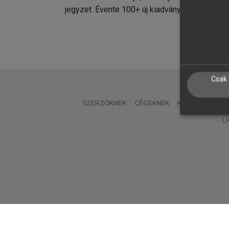
jegyzet. Évente 100+ új kiadvány.
kiadvá
Csak 
SZERZŐKNEK
CÉGEKNEK
KÖNYVTÁROSO
L
Verzió: 2.7.2