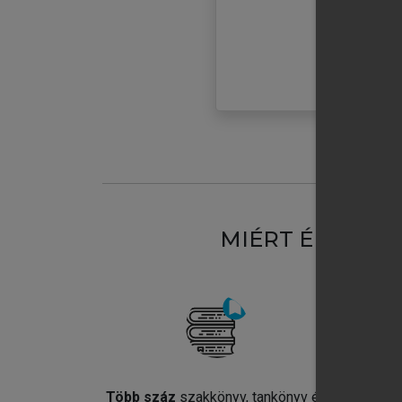
MIÉRT ÉRDEME
Több száz
szakkönyv, tankönyv és
Jel