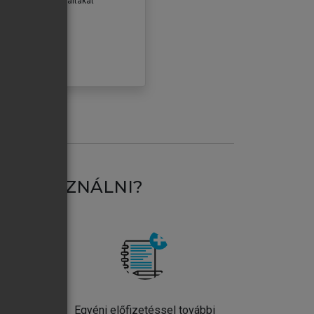
erződéseiben foglaltakat
ogadom.
ÓBÁLOM
AT HASZNÁLNI?
ntos
Egyéni előfizetéssel további