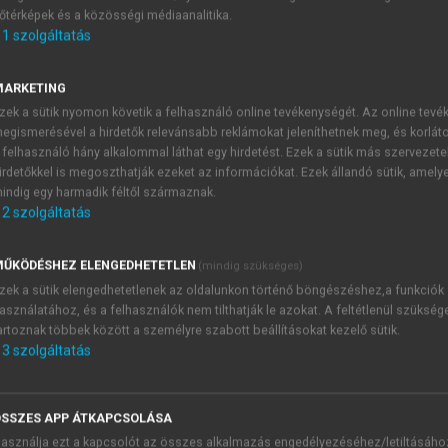
őtérképek és a közösségi médiaanalitika.
E-MAIL-CÍM
1
szolgáltatás
MARKETING
NÉV
zek a sütik nyomon követik a felhasználó online tevékenységét. Az online tev
egismerésével a hirdetők relevánsabb reklámokat jeleníthetnek meg, és korlát
 felhasználó hány alkalommal láthat egy hirdetést. Ezek a sütik más szervezete
JELSZÓ
irdetőkkel is megoszthatják ezeket az információkat. Ezek állandó sütik, amely
indig egy harmadik féltől származnak.
2
szolgáltatás
JELSZÓ ÚJRA
PÉS
ŰKÖDÉSHEZ ELENGEDHETETLEN
(mindig szükséges)
zek a sütik elengedhetetlenek az oldalunkon történő böngészéshez,a funkciók
asználatához, és a felhasználók nem tilthatják le azokat. A feltétlenül szükség
Kérek értesítést a MeRSZ új
artoznak többek között a személyre szabott beállításokat kezelő sütik.
Kérek értesítést az Akadémi
3
szolgáltatás
akcióiról.
 VAGY?
Az
Adatkezelési tájékozta
yi azonosítóval
veszem és elfogadom.
SSZES APP ÁTKAPCSOLÁSA
Az
Általános vásárlási felt
asználja ezt a kapcsolót az összes alkalmazás engedélyezéséhez/letiltásáho