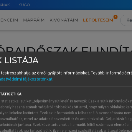
KNAK
SÚGÓ
VENCEIM
MAPPÁIM
KIVONATAIM
LETÖLTÉSEIM
ÓBAIDŐSZAK ELINDÍT
 LISTÁJA
intéséhez lépj be a saját fiókoddal, iskolai azonosítóddal vagy ú
és testreszabhatja az önről gyűjtött információkat.
További információért 
Új felhasználóként
1 óra díjmentes hozzáférésre
vagy jogosult
adatvédelmi tájékoztatónkat
.
k elindításához,
jelentkezz
be meglévő fiókoddal,
vagy hozz lé
A regisztráció után a
próbaidőszak
automatikusan
elindul.
TATISZTIKA
 statisztikai sütiket „teljesítménysütiknek” is nevezik. Ezek a sütik információka
ebhely használatának módjáról, többek között arról, hogy milyen oldalakat kere
ilyen linkekre kattintott. Ezek az információk a felhasználó azonosítására nem
ÚJ FIÓK 
ÁT FIÓKKAL
asználhatóak, mivel az adatok összesítettek és anonimizáltak. Céljuk kizáróla
1 óra díjme
unkcióinak javítása. Ezek közé tartoznak a harmadik féltől származó elemzési
zolgáltatásokhoz tartozó sütik; ilyen elemzési szolgáltatások a látogatóelemz