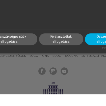
nyokat, hogy bármikor azonnal
részeket, és
készíts
saj
hozzájuk férhess!
jegyzeteket!
a szükséges sütik
Kiválasztottak
Összes
elfogadása
elfogadása
elfog
KNAK
SZERKESZTÉSI ÉS LEKTORÁLÁSI ALAPELVEK
MI – ÁLTALÁNOS
Pow
ICENCSZERZŐDÉS
SÚGÓ
GYIK
BLOG
RÓLUNK
SÜTI BEÁLLÍTÁS