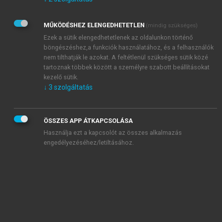
Kérek értesítést az Akadémiai Kiadó Zrt. újdonságairól,
akcióiról.
MŰKÖDÉSHEZ ELENGEDHETETLEN
(mindig szükséges)
Az
Adatkezelési tájékoztatóban
foglaltakat tudomásul
veszem és elfogadom.
Ezek a sütik elengedhetetlenek az oldalunkon történő
Az
Általános vásárlási feltételeket
, valamint a
szotar.net
és a
böngészéshez,a funkciók használatához, és a felhasználók
mersz.hu
oldalak licencszerződéseiben foglaltakat
nem tilthatják le azokat. A feltétlenül szükséges sütik közé
tudomásul veszem és elfogadom.
tartoznak többek között a személyre szabott beállításokat
kezelő sütik.
↓
3
szolgáltatás
KIPRÓBÁLOM
ÖSSZES APP ÁTKAPCSOLÁSA
Használja ezt a kapcsolót az összes alkalmazás
engedélyezéséhez/letiltásához.
MIÉRT ÉRDEMES A MERSZ ONLINE
OKOSKÖNYVTÁRAT HASZNÁLNI?