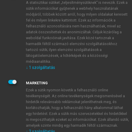
A statisztikai sütiket „teljesítménysütiknek” is nevezik. Ezek a
sütik információkat gyűjtenek a webhely használatának
módjáról, többek között arról, hogy milyen oldalakat keresett
ÚJ FIÓK LÉTREHOZÁSA
fel és milyen linkekre kattintott. Ezek az információk a
1 óra díjmentes hozzáférés
felhasználó azonosítására nem használhatóak, mivel az
adatok összesítettek és anonimizáltak. Céljuk kizárólag a
weboldal funkcióinak javítása. Ezek közé tartoznak a
E-MAIL-CÍM
harmadik féltől származó elemzési szolgáltatásokhoz
tartozó sütik; ilyen elemzési szolgáltatások a
látogatóelemzések, a hőtérképek és a közösségi
NÉV
médiaanalitika.
↓
1
szolgáltatás
JELSZÓ
MARKETING
Ezek a sütik nyomon követik a felhasználó online
tevékenységét. Az online tevékenységek megismerésével a
JELSZÓ ÚJRA
hirdetők relevánsabb reklámokat jeleníthetnek meg, és
korlátozhatják, hogy a felhasználó hány alkalommal láthat
egy hirdetést. Ezek a sütik más szervezetekkel és hirdetőkkel
is megoszthatják ezeket az információkat. Ezek állandó sütik,
Kérek értesítést a MeRSZ újdonságairól, akcióiról.
amelyek szinte mindig egy harmadik féltől származnak.
↓
2
szolgáltatás