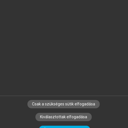
Jelöld meg a számodra fontos részeket, és
készíts
saját
jegyzeteket!
Egyéni előfizetéssel további
MeRSZ+ funkciókat
és
tartalmakat is elérhetsz.
Csak a szükséges sütik elfogadása
SZERZŐKNEK
CÉGEKNEK
KÖNYVTÁROSOKNAK
Kiválasztottak elfogadása
SZERKESZTÉSI ÉS LEKTORÁLÁSI ALAPELVEK