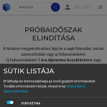
person
search
menu
BELÉPÉS
PRÓBAIDŐSZAK
ELINDÍTÁSA
A tartalom megtekintéséhez lépj be a saját fiókoddal, iskolai
azonosítóddal vagy új felhasználóként.
Új felhasználóként
1 óra díjmentes hozzáférésre
vagy
jogosult.
SÜTIK LISTÁJA
A próbaidőszak elindításához,
jelentkezz
be meglévő
fiókoddal,
vagy hozz létre új fiókot.
Itt láthatja és testreszabhatja az önről gyűjtött információkat.
További információért kérjük, olvasd el az
adatvédelmi
A regisztráció után a
próbaidőszak
automatikusan
elindul.
tájékoztatónkat
.
BELÉPÉS SAJÁT FIÓKKAL
STATISZTIKA