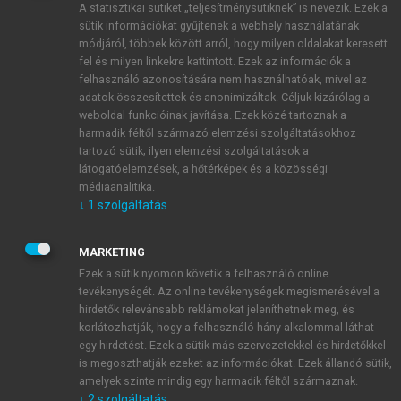
A statisztikai sütiket „teljesítménysütiknek” is nevezik. Ezek a
sütik információkat gyűjtenek a webhely használatának
módjáról, többek között arról, hogy milyen oldalakat keresett
ÚJ FIÓK LÉTREHOZÁSA
fel és milyen linkekre kattintott. Ezek az információk a
1 óra díjmentes hozzáférés
felhasználó azonosítására nem használhatóak, mivel az
adatok összesítettek és anonimizáltak. Céljuk kizárólag a
weboldal funkcióinak javítása. Ezek közé tartoznak a
E-MAIL-CÍM
harmadik féltől származó elemzési szolgáltatásokhoz
tartozó sütik; ilyen elemzési szolgáltatások a
látogatóelemzések, a hőtérképek és a közösségi
NÉV
médiaanalitika.
↓
1
szolgáltatás
JELSZÓ
MARKETING
Ezek a sütik nyomon követik a felhasználó online
tevékenységét. Az online tevékenységek megismerésével a
JELSZÓ ÚJRA
hirdetők relevánsabb reklámokat jeleníthetnek meg, és
korlátozhatják, hogy a felhasználó hány alkalommal láthat
egy hirdetést. Ezek a sütik más szervezetekkel és hirdetőkkel
is megoszthatják ezeket az információkat. Ezek állandó sütik,
Kérek értesítést a MeRSZ újdonságairól, akcióiról.
amelyek szinte mindig egy harmadik féltől származnak.
↓
2
szolgáltatás