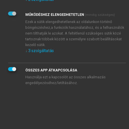
Kérek értesítést az Akadémiai Kiadó Zrt. újdonságairól,
akcióiról.
MŰKÖDÉSHEZ ELENGEDHETETLEN
(mindig szükséges)
Az
Adatkezelési tájékoztatóban
foglaltakat tudomásul
veszem és elfogadom.
Ezek a sütik elengedhetetlenek az oldalunkon történő
Az
Általános vásárlási feltételeket
, valamint a
szotar.net
és a
böngészéshez,a funkciók használatához, és a felhasználók
mersz.hu
oldalak licencszerződéseiben foglaltakat
nem tilthatják le azokat. A feltétlenül szükséges sütik közé
tudomásul veszem és elfogadom.
tartoznak többek között a személyre szabott beállításokat
kezelő sütik.
↓
3
szolgáltatás
KIPRÓBÁLOM
ÖSSZES APP ÁTKAPCSOLÁSA
Használja ezt a kapcsolót az összes alkalmazás
engedélyezéséhez/letiltásához.
MIÉRT ÉRDEMES A MERSZ ONLINE
OKOSKÖNYVTÁRAT HASZNÁLNI?