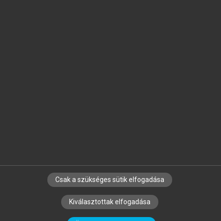
Jelöld meg a számodra fontos részeket, és
készíts
saját
jegyzeteket!
Egyéni előfizetéssel további
MeRSZ+ funkciókat
és
tartalmakat is elérhetsz.
Csak a szükséges sütik elfogadása
SZERZŐKNEK
CÉGEKNEK
KÖNYVTÁROSOKNAK
Kiválasztottak elfogadása
SZERKESZTÉSI ÉS LEKTORÁLÁSI ALAPELVEK