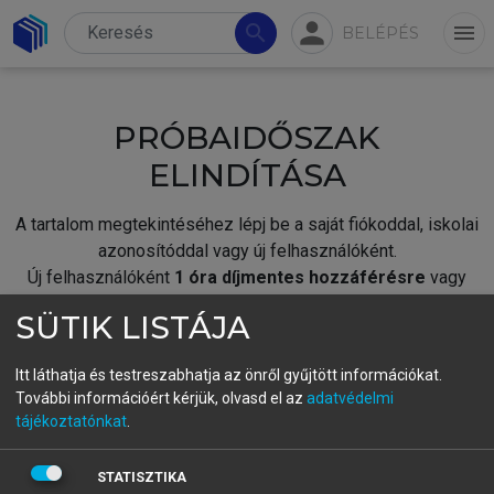
person
search
menu
BELÉPÉS
PRÓBAIDŐSZAK
ELINDÍTÁSA
A tartalom megtekintéséhez lépj be a saját fiókoddal, iskolai
azonosítóddal vagy új felhasználóként.
Új felhasználóként
1 óra díjmentes hozzáférésre
vagy
jogosult.
SÜTIK LISTÁJA
A próbaidőszak elindításához,
jelentkezz
be meglévő
fiókoddal,
vagy hozz létre új fiókot.
Itt láthatja és testreszabhatja az önről gyűjtött információkat.
További információért kérjük, olvasd el az
adatvédelmi
A regisztráció után a
próbaidőszak
automatikusan
elindul.
tájékoztatónkat
.
BELÉPÉS SAJÁT FIÓKKAL
STATISZTIKA