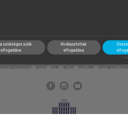
nyokat, hogy bármikor azonnal
részeket, és
készíts
saj
hozzájuk férhess!
jegyzeteket!
a szükséges sütik
Kiválasztottak
Összes
elfogadása
elfogadása
elfog
KNAK
SZERKESZTÉSI ÉS LEKTORÁLÁSI ALAPELVEK
MI – ÁLTALÁNOS
Pow
ICENCSZERZŐDÉS
SÚGÓ
GYIK
BLOG
RÓLUNK
SÜTI BEÁLLÍTÁS