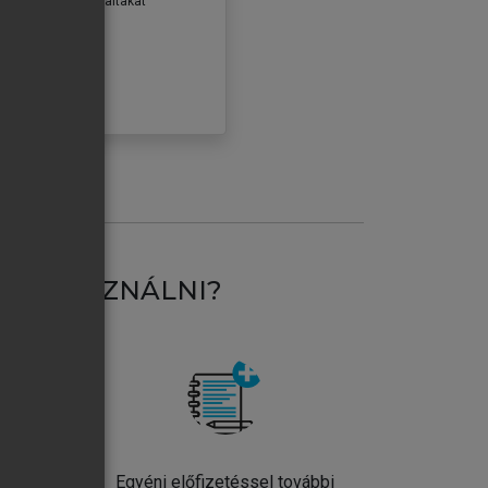
erződéseiben foglaltakat
ogadom.
ÓBÁLOM
AT HASZNÁLNI?
ntos
Egyéni előfizetéssel további