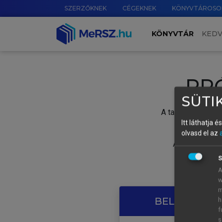
SZERZŐKNEK
CÉGEKNEK
KÖNYVTÁROSO
KÖNYVTÁR
KED
PR
SÜTIK
A tartalom megtek
Itt láthatja 
olvasd el az
A próbaidősza
S
A
w
m
BELÉPÉS SAJ
h
f
s