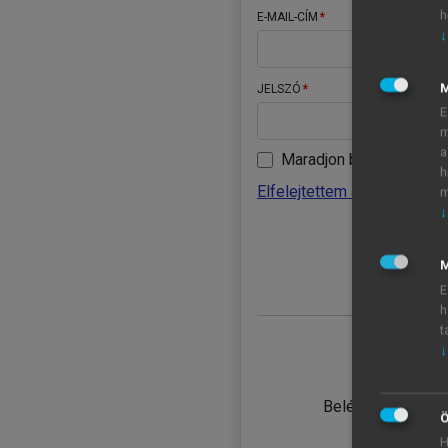
h
E-MAIL-CÍM
↓
JELSZÓ
E
m
a
Maradjon belépve
h
Elfelejtettem a jelszavamat
m
↓
BELÉ
M
E
h
t
↓
TANULÓ
Belépés intézmén
Ö
H