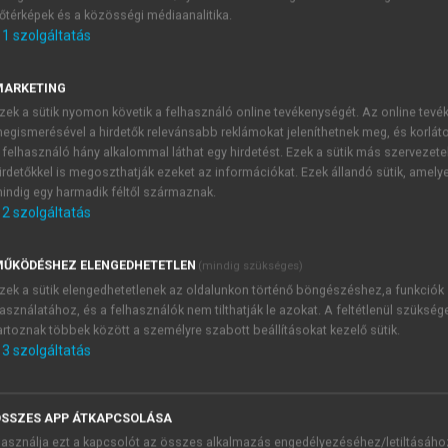
őtérképek és a közösségi médiaanalitika.
E-MAIL-CÍM
1
szolgáltatás
MARKETING
NÉV
zek a sütik nyomon követik a felhasználó online tevékenységét. Az online tev
egismerésével a hirdetők relevánsabb reklámokat jeleníthetnek meg, és korlát
 felhasználó hány alkalommal láthat egy hirdetést. Ezek a sütik más szervezete
JELSZÓ
irdetőkkel is megoszthatják ezeket az információkat. Ezek állandó sütik, amely
indig egy harmadik féltől származnak.
2
szolgáltatás
JELSZÓ ÚJRA
PÉS
ŰKÖDÉSHEZ ELENGEDHETETLEN
(mindig szükséges)
zek a sütik elengedhetetlenek az oldalunkon történő böngészéshez,a funkciók
asználatához, és a felhasználók nem tilthatják le azokat. A feltétlenül szükség
Kérek értesítést a MeRSZ új
artoznak többek között a személyre szabott beállításokat kezelő sütik.
Kérek értesítést az Akadémi
3
szolgáltatás
akcióiról.
 VAGY?
Az
Adatkezelési tájékozta
yi azonosítóval
veszem és elfogadom.
SSZES APP ÁTKAPCSOLÁSA
Az
Általános vásárlási felt
asználja ezt a kapcsolót az összes alkalmazás engedélyezéséhez/letiltásáho