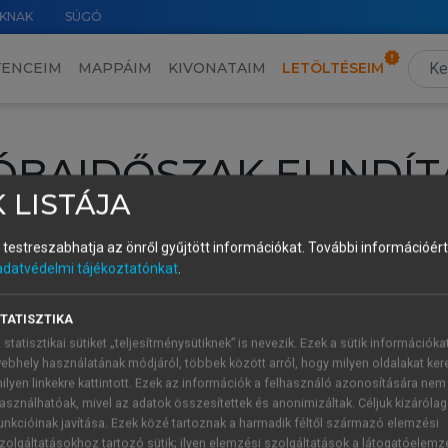
KNAK
SÚGÓ
VENCEIM
MAPPÁIM
KIVONATAIM
LETÖLTÉSEIM
ÓBAIDŐSZAK ELINDÍT
 LISTÁJA
intéséhez lépj be a saját fiókoddal, iskolai azonosítóddal vagy ú
és testreszabhatja az önről gyűjtött információkat.
További információért 
Új felhasználóként
1 óra díjmentes hozzáférésre
vagy jogosult
adatvédelmi tájékoztatónkat
.
k elindításához,
jelentkezz
be meglévő fiókoddal,
vagy hozz lé
A regisztráció után a
próbaidőszak
automatikusan
elindul.
TATISZTIKA
 statisztikai sütiket „teljesítménysütiknek” is nevezik. Ezek a sütik információka
ebhely használatának módjáról, többek között arról, hogy milyen oldalakat kere
ilyen linkekre kattintott. Ezek az információk a felhasználó azonosítására nem
ÚJ FIÓK 
ÁT FIÓKKAL
asználhatóak, mivel az adatok összesítettek és anonimizáltak. Céljuk kizáróla
1 óra díjme
unkcióinak javítása. Ezek közé tartoznak a harmadik féltől származó elemzési
zolgáltatásokhoz tartozó sütik; ilyen elemzési szolgáltatások a látogatóelemz