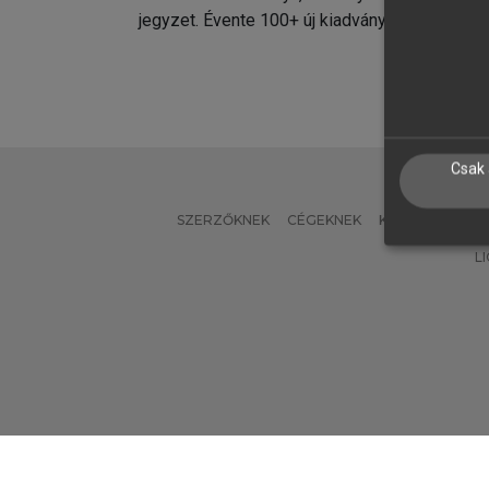
jegyzet. Évente 100+ új kiadvány.
kiadvá
Csak 
SZERZŐKNEK
CÉGEKNEK
KÖNYVTÁROSO
L
Verzió: 2.7.2