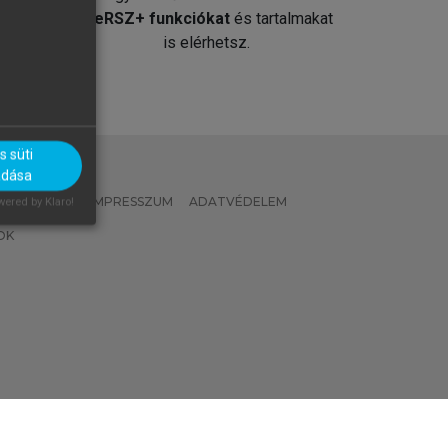
át
MeRSZ+ funkciókat
és tartalmakat
is elérhetsz.
 süti
adása
 IRÁNYELVEK
IMPRESSZUM
ADATVÉDELEM
ered by Klaro!
OK