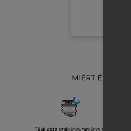
MIÉRT ÉRDEME
Több száz
szakkönyv, tankönyv és
Jel