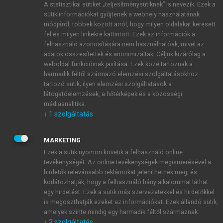
A statisztikai sütiket „teljesítménysütiknek” is nevezik. Ezek a
sütik információkat gyűjtenek a webhely használatának
módjáról, többek között arról, hogy milyen oldalakat keresett
ÚJ FIÓK LÉTREHOZÁSA
fel és milyen linkekre kattintott. Ezek az információk a
1 óra díjmentes hozzáférés
felhasználó azonosítására nem használhatóak, mivel az
adatok összesítettek és anonimizáltak. Céljuk kizárólag a
weboldal funkcióinak javítása. Ezek közé tartoznak a
E-MAIL-CÍM
harmadik féltől származó elemzési szolgáltatásokhoz
tartozó sütik; ilyen elemzési szolgáltatások a
látogatóelemzések, a hőtérképek és a közösségi
NÉV
médiaanalitika.
↓
1
szolgáltatás
JELSZÓ
MARKETING
Ezek a sütik nyomon követik a felhasználó online
tevékenységét. Az online tevékenységek megismerésével a
JELSZÓ ÚJRA
hirdetők relevánsabb reklámokat jeleníthetnek meg, és
korlátozhatják, hogy a felhasználó hány alkalommal láthat
egy hirdetést. Ezek a sütik más szervezetekkel és hirdetőkkel
is megoszthatják ezeket az információkat. Ezek állandó sütik,
Kérek értesítést a MeRSZ újdonságairól, akcióiról.
amelyek szinte mindig egy harmadik féltől származnak.
↓
2
szolgáltatás