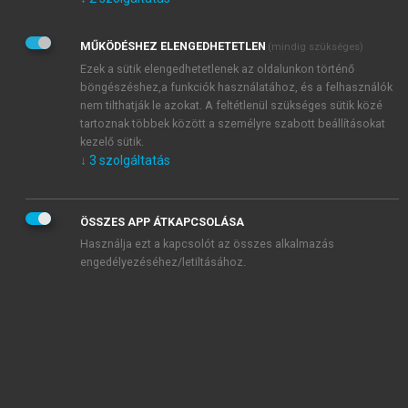
Kérek értesítést az Akadémiai Kiadó Zrt. újdonságairól,
akcióiról.
MŰKÖDÉSHEZ ELENGEDHETETLEN
(mindig szükséges)
Az
Adatkezelési tájékoztatóban
foglaltakat tudomásul
veszem és elfogadom.
Ezek a sütik elengedhetetlenek az oldalunkon történő
Az
Általános vásárlási feltételeket
, valamint a
szotar.net
és a
böngészéshez,a funkciók használatához, és a felhasználók
mersz.hu
oldalak licencszerződéseiben foglaltakat
nem tilthatják le azokat. A feltétlenül szükséges sütik közé
tudomásul veszem és elfogadom.
tartoznak többek között a személyre szabott beállításokat
kezelő sütik.
↓
3
szolgáltatás
KIPRÓBÁLOM
ÖSSZES APP ÁTKAPCSOLÁSA
Használja ezt a kapcsolót az összes alkalmazás
engedélyezéséhez/letiltásához.
MIÉRT ÉRDEMES A MERSZ ONLINE
OKOSKÖNYVTÁRAT HASZNÁLNI?