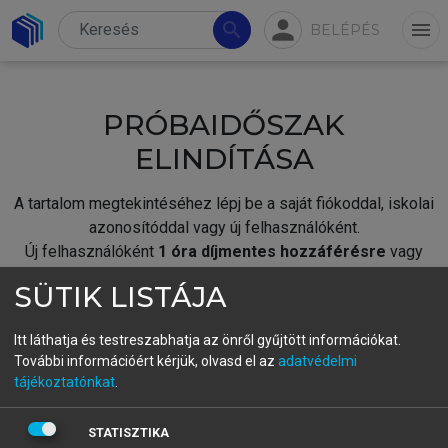
person
search
menu
BELÉPÉS
PRÓBAIDŐSZAK
ELINDÍTÁSA
A tartalom megtekintéséhez lépj be a saját fiókoddal, iskolai
azonosítóddal vagy új felhasználóként.
Új felhasználóként
1 óra díjmentes hozzáférésre
vagy
jogosult.
SÜTIK LISTÁJA
A próbaidőszak elindításához,
jelentkezz
be meglévő
fiókoddal,
vagy hozz létre új fiókot.
Itt láthatja és testreszabhatja az önről gyűjtött információkat.
További információért kérjük, olvasd el az
adatvédelmi
A regisztráció után a
próbaidőszak
automatikusan
elindul.
tájékoztatónkat
.
BELÉPÉS SAJÁT FIÓKKAL
STATISZTIKA