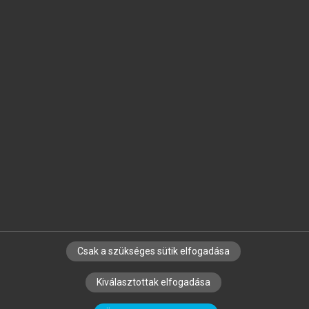
Jelöld meg a számodra fontos részeket, és
készíts
saját
jegyzeteket!
Egyéni előfizetéssel további
MeRSZ+ funkciókat
és
tartalmakat is elérhetsz.
Csak a szükséges sütik elfogadása
SZERZŐKNEK
CÉGEKNEK
KÖNYVTÁROSOKNAK
Kiválasztottak elfogadása
SZERKESZTÉSI ÉS LEKTORÁLÁSI ALAPELVEK