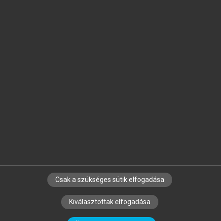
Jelöld meg a számodra fontos részeket, és
készíts
saját
jegyzeteket!
Egyéni előfizetéssel további
MeRSZ+ funkciókat
és
tartalmakat is elérhetsz.
Csak a szükséges sütik elfogadása
SZERZŐKNEK
CÉGEKNEK
KÖNYVTÁROSOKNAK
Kiválasztottak elfogadása
SZERKESZTÉSI ÉS LEKTORÁLÁSI ALAPELVEK