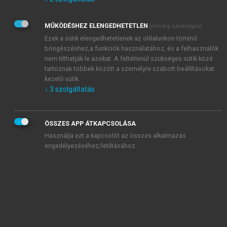
Kérek értesítést az Akadémiai Kiadó Zrt. újdonságairól,
akcióiról.
MŰKÖDÉSHEZ ELENGEDHETETLEN
(mindig szükséges)
Az
Adatkezelési tájékoztatóban
foglaltakat tudomásul
veszem és elfogadom.
Ezek a sütik elengedhetetlenek az oldalunkon történő
Az
Általános vásárlási feltételeket
, valamint a
szotar.net
és a
böngészéshez,a funkciók használatához, és a felhasználók
mersz.hu
oldalak licencszerződéseiben foglaltakat
nem tilthatják le azokat. A feltétlenül szükséges sütik közé
tudomásul veszem és elfogadom.
tartoznak többek között a személyre szabott beállításokat
kezelő sütik.
↓
3
szolgáltatás
KIPRÓBÁLOM
ÖSSZES APP ÁTKAPCSOLÁSA
Használja ezt a kapcsolót az összes alkalmazás
engedélyezéséhez/letiltásához.
MIÉRT ÉRDEMES A MERSZ ONLINE
OKOSKÖNYVTÁRAT HASZNÁLNI?