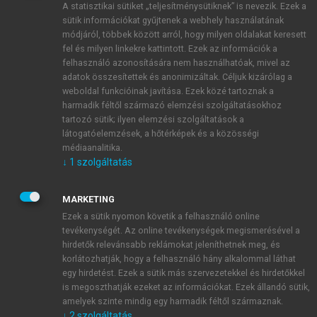
A statisztikai sütiket „teljesítménysütiknek” is nevezik. Ezek a
sütik információkat gyűjtenek a webhely használatának
módjáról, többek között arról, hogy milyen oldalakat keresett
ÚJ FIÓK LÉTREHOZÁSA
fel és milyen linkekre kattintott. Ezek az információk a
1 óra díjmentes hozzáférés
felhasználó azonosítására nem használhatóak, mivel az
adatok összesítettek és anonimizáltak. Céljuk kizárólag a
weboldal funkcióinak javítása. Ezek közé tartoznak a
E-MAIL-CÍM
harmadik féltől származó elemzési szolgáltatásokhoz
tartozó sütik; ilyen elemzési szolgáltatások a
látogatóelemzések, a hőtérképek és a közösségi
NÉV
médiaanalitika.
↓
1
szolgáltatás
JELSZÓ
MARKETING
Ezek a sütik nyomon követik a felhasználó online
tevékenységét. Az online tevékenységek megismerésével a
JELSZÓ ÚJRA
hirdetők relevánsabb reklámokat jeleníthetnek meg, és
korlátozhatják, hogy a felhasználó hány alkalommal láthat
egy hirdetést. Ezek a sütik más szervezetekkel és hirdetőkkel
is megoszthatják ezeket az információkat. Ezek állandó sütik,
Kérek értesítést a MeRSZ újdonságairól, akcióiról.
amelyek szinte mindig egy harmadik féltől származnak.
↓
2
szolgáltatás