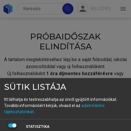
person
search
menu
BELÉPÉS
PRÓBAIDŐSZAK
ELINDÍTÁSA
A tartalom megtekintéséhez lépj be a saját fiókoddal, iskolai
azonosítóddal vagy új felhasználóként.
Új felhasználóként
1 óra díjmentes hozzáférésre
vagy
jogosult.
SÜTIK LISTÁJA
A próbaidőszak elindításához,
jelentkezz
be meglévő
fiókoddal,
vagy hozz létre új fiókot.
Itt láthatja és testreszabhatja az önről gyűjtött információkat.
További információért kérjük, olvasd el az
adatvédelmi
A regisztráció után a
próbaidőszak
automatikusan
elindul.
tájékoztatónkat
.
BELÉPÉS SAJÁT FIÓKKAL
STATISZTIKA