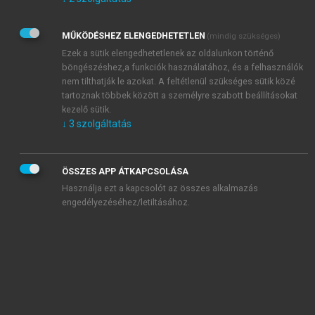
Kérek értesítést az Akadémiai Kiadó Zrt. újdonságairól,
akcióiról.
MŰKÖDÉSHEZ ELENGEDHETETLEN
(mindig szükséges)
Az
Adatkezelési tájékoztatóban
foglaltakat tudomásul
veszem és elfogadom.
Ezek a sütik elengedhetetlenek az oldalunkon történő
Az
Általános vásárlási feltételeket
, valamint a
szotar.net
és a
böngészéshez,a funkciók használatához, és a felhasználók
mersz.hu
oldalak licencszerződéseiben foglaltakat
nem tilthatják le azokat. A feltétlenül szükséges sütik közé
tudomásul veszem és elfogadom.
tartoznak többek között a személyre szabott beállításokat
kezelő sütik.
↓
3
szolgáltatás
KIPRÓBÁLOM
ÖSSZES APP ÁTKAPCSOLÁSA
Használja ezt a kapcsolót az összes alkalmazás
engedélyezéséhez/letiltásához.
MIÉRT ÉRDEMES A MERSZ ONLINE
OKOSKÖNYVTÁRAT HASZNÁLNI?