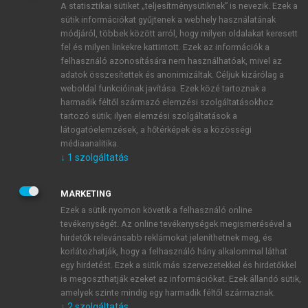
A statisztikai sütiket „teljesítménysütiknek” is nevezik. Ezek a
sütik információkat gyűjtenek a webhely használatának
módjáról, többek között arról, hogy milyen oldalakat keresett
ÚJ FIÓK LÉTREHOZÁSA
fel és milyen linkekre kattintott. Ezek az információk a
1 óra díjmentes hozzáférés
felhasználó azonosítására nem használhatóak, mivel az
adatok összesítettek és anonimizáltak. Céljuk kizárólag a
weboldal funkcióinak javítása. Ezek közé tartoznak a
E-MAIL-CÍM
harmadik féltől származó elemzési szolgáltatásokhoz
tartozó sütik; ilyen elemzési szolgáltatások a
látogatóelemzések, a hőtérképek és a közösségi
NÉV
médiaanalitika.
↓
1
szolgáltatás
JELSZÓ
MARKETING
Ezek a sütik nyomon követik a felhasználó online
tevékenységét. Az online tevékenységek megismerésével a
JELSZÓ ÚJRA
hirdetők relevánsabb reklámokat jeleníthetnek meg, és
korlátozhatják, hogy a felhasználó hány alkalommal láthat
egy hirdetést. Ezek a sütik más szervezetekkel és hirdetőkkel
is megoszthatják ezeket az információkat. Ezek állandó sütik,
Kérek értesítést a MeRSZ újdonságairól, akcióiról.
amelyek szinte mindig egy harmadik féltől származnak.
↓
2
szolgáltatás