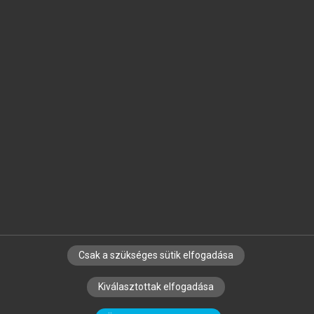
Jelöld meg a számodra fontos részeket, és
készíts
saját
jegyzeteket!
Egyéni előfizetéssel további
MeRSZ+ funkciókat
és
tartalmakat is elérhetsz.
Csak a szükséges sütik elfogadása
SZERZŐKNEK
CÉGEKNEK
KÖNYVTÁROSOKNAK
Kiválasztottak elfogadása
SZERKESZTÉSI ÉS LEKTORÁLÁSI ALAPELVEK