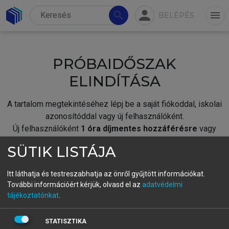
person
search
menu
BELÉPÉS
PRÓBAIDŐSZAK
ELINDÍTÁSA
A tartalom megtekintéséhez lépj be a saját fiókoddal, iskolai
azonosítóddal vagy új felhasználóként.
Új felhasználóként
1 óra díjmentes hozzáférésre
vagy
jogosult.
SÜTIK LISTÁJA
A próbaidőszak elindításához,
jelentkezz
be meglévő
fiókoddal,
vagy hozz létre új fiókot.
Itt láthatja és testreszabhatja az önről gyűjtött információkat.
További információért kérjük, olvasd el az
adatvédelmi
A regisztráció után a
próbaidőszak
automatikusan
elindul.
tájékoztatónkat
.
BELÉPÉS SAJÁT FIÓKKAL
STATISZTIKA