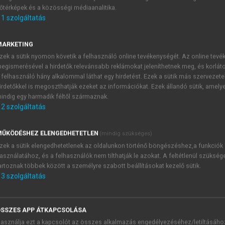
őtérképek és a közösségi médiaanalitika.
E-MAIL-CÍM
1
szolgáltatás
MARKETING
NÉV
zek a sütik nyomon követik a felhasználó online tevékenységét. Az online tev
egismerésével a hirdetők relevánsabb reklámokat jeleníthetnek meg, és korlát
 felhasználó hány alkalommal láthat egy hirdetést. Ezek a sütik más szervezete
JELSZÓ
irdetőkkel is megoszthatják ezeket az információkat. Ezek állandó sütik, amely
indig egy harmadik féltől származnak.
2
szolgáltatás
JELSZÓ ÚJRA
PÉS
ŰKÖDÉSHEZ ELENGEDHETETLEN
(mindig szükséges)
zek a sütik elengedhetetlenek az oldalunkon történő böngészéshez,a funkciók
asználatához, és a felhasználók nem tilthatják le azokat. A feltétlenül szükség
Kérek értesítést a MeRSZ új
artoznak többek között a személyre szabott beállításokat kezelő sütik.
Kérek értesítést az Akadémi
3
szolgáltatás
akcióiról.
 VAGY?
Az
Adatkezelési tájékozta
yi azonosítóval
veszem és elfogadom.
SSZES APP ÁTKAPCSOLÁSA
Az
Általános vásárlási felt
asználja ezt a kapcsolót az összes alkalmazás engedélyezéséhez/letiltásáho