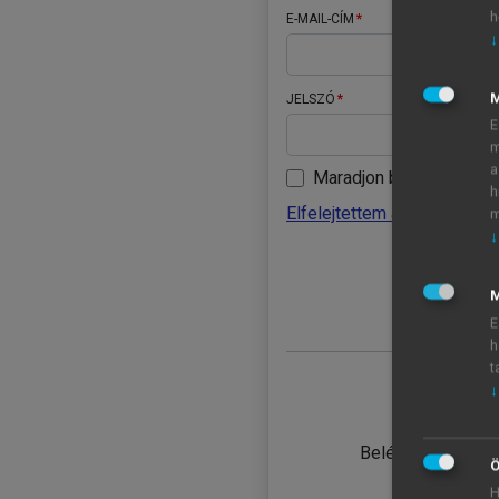
h
E-MAIL-CÍM
↓
JELSZÓ
E
m
a
Maradjon belépve
h
Elfelejtettem a jelszavamat
m
↓
BELÉ
M
E
h
t
↓
TANULÓ
Belépés intézmén
Ö
H