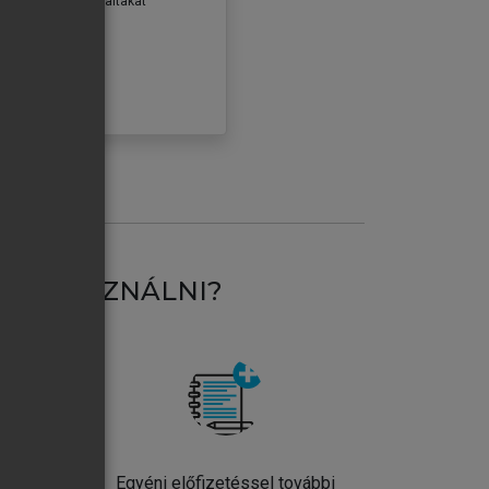
erződéseiben foglaltakat
ogadom.
ÓBÁLOM
AT HASZNÁLNI?
ntos
Egyéni előfizetéssel további