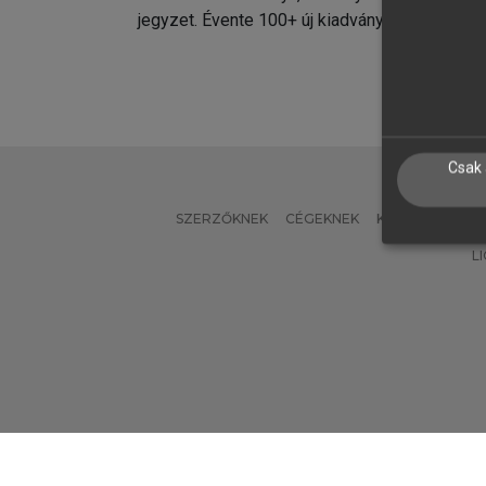
jegyzet. Évente 100+ új kiadvány.
kiadvá
Csak 
SZERZŐKNEK
CÉGEKNEK
KÖNYVTÁROSO
L
Verzió: 2.7.2