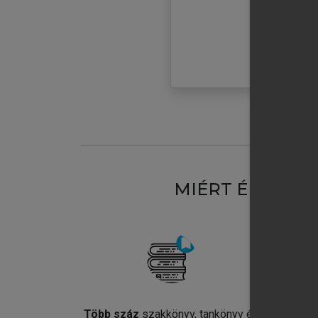
MIÉRT ÉRDEME
Több száz
szakkönyv, tankönyv és
Jel