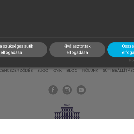
nyokat, hogy bármikor azonnal
részeket, és
készíts
saj
hozzájuk férhess!
jegyzeteket!
a szükséges sütik
Kiválasztottak
Összes
elfogadása
elfogadása
elfog
KNAK
SZERKESZTÉSI ÉS LEKTORÁLÁSI ALAPELVEK
MI – ÁLTALÁNOS
Pow
ICENCSZERZŐDÉS
SÚGÓ
GYIK
BLOG
RÓLUNK
SÜTI BEÁLLÍTÁS