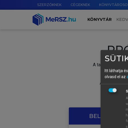
SZERZŐKNEK
CÉGEKNEK
KÖNYVTÁROSO
KÖNYVTÁR
KED
PR
SÜTIK
A tartalom megtek
Itt láthatja 
olvasd el az
A próbaidősza
S
A
w
m
BELÉPÉS SAJ
h
f
s