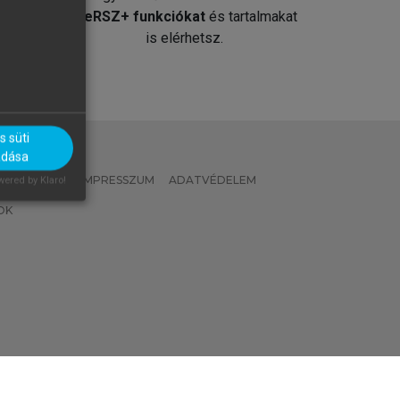
át
MeRSZ+ funkciókat
és tartalmakat
is elérhetsz.
 süti
adása
 IRÁNYELVEK
IMPRESSZUM
ADATVÉDELEM
ered by Klaro!
OK