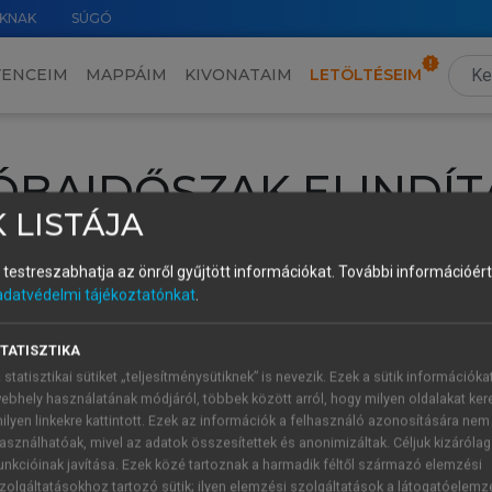
KNAK
SÚGÓ
VENCEIM
MAPPÁIM
KIVONATAIM
LETÖLTÉSEIM
ÓBAIDŐSZAK ELINDÍT
 LISTÁJA
intéséhez lépj be a saját fiókoddal, iskolai azonosítóddal vagy ú
és testreszabhatja az önről gyűjtött információkat.
További információért 
Új felhasználóként
1 óra díjmentes hozzáférésre
vagy jogosult
adatvédelmi tájékoztatónkat
.
k elindításához,
jelentkezz
be meglévő fiókoddal,
vagy hozz lé
A regisztráció után a
próbaidőszak
automatikusan
elindul.
TATISZTIKA
 statisztikai sütiket „teljesítménysütiknek” is nevezik. Ezek a sütik információka
ebhely használatának módjáról, többek között arról, hogy milyen oldalakat kere
ilyen linkekre kattintott. Ezek az információk a felhasználó azonosítására nem
ÚJ FIÓK 
ÁT FIÓKKAL
asználhatóak, mivel az adatok összesítettek és anonimizáltak. Céljuk kizáróla
1 óra díjme
unkcióinak javítása. Ezek közé tartoznak a harmadik féltől származó elemzési
zolgáltatásokhoz tartozó sütik; ilyen elemzési szolgáltatások a látogatóelemz