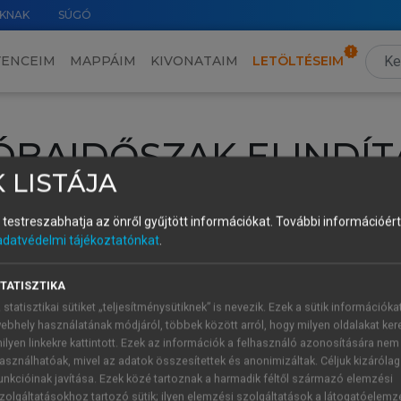
KNAK
SÚGÓ
VENCEIM
MAPPÁIM
KIVONATAIM
LETÖLTÉSEIM
ÓBAIDŐSZAK ELINDÍT
 LISTÁJA
intéséhez lépj be a saját fiókoddal, iskolai azonosítóddal vagy ú
és testreszabhatja az önről gyűjtött információkat.
További információért 
Új felhasználóként
1 óra díjmentes hozzáférésre
vagy jogosult
adatvédelmi tájékoztatónkat
.
k elindításához,
jelentkezz
be meglévő fiókoddal,
vagy hozz lé
A regisztráció után a
próbaidőszak
automatikusan
elindul.
TATISZTIKA
 statisztikai sütiket „teljesítménysütiknek” is nevezik. Ezek a sütik információka
ebhely használatának módjáról, többek között arról, hogy milyen oldalakat kere
ilyen linkekre kattintott. Ezek az információk a felhasználó azonosítására nem
ÚJ FIÓK 
ÁT FIÓKKAL
asználhatóak, mivel az adatok összesítettek és anonimizáltak. Céljuk kizáróla
1 óra díjme
unkcióinak javítása. Ezek közé tartoznak a harmadik féltől származó elemzési
zolgáltatásokhoz tartozó sütik; ilyen elemzési szolgáltatások a látogatóelemz