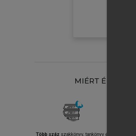
MIÉRT ÉRDEME
Több száz
szakkönyv, tankönyv és
Jel