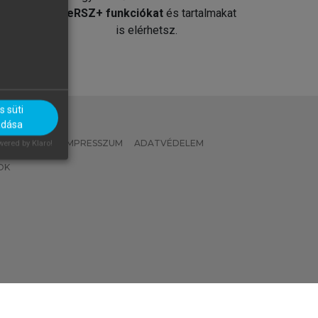
át
MeRSZ+ funkciókat
és tartalmakat
is elérhetsz.
 süti
adása
 IRÁNYELVEK
IMPRESSZUM
ADATVÉDELEM
ered by Klaro!
OK