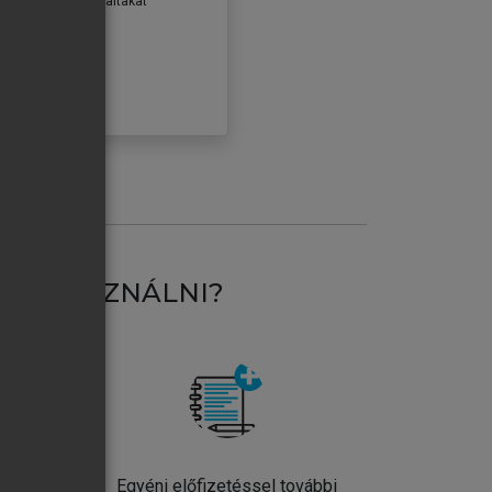
erződéseiben foglaltakat
ogadom.
ÓBÁLOM
AT HASZNÁLNI?
ntos
Egyéni előfizetéssel további