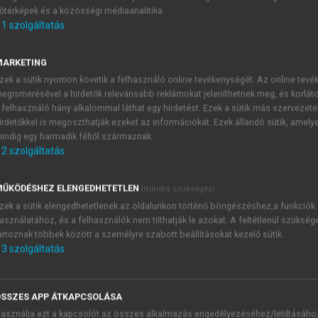
őtérképek és a közösségi médiaanalitika.
E-MAIL-CÍM
1
szolgáltatás
MARKETING
NÉV
zek a sütik nyomon követik a felhasználó online tevékenységét. Az online tev
egismerésével a hirdetők relevánsabb reklámokat jeleníthetnek meg, és korlát
 felhasználó hány alkalommal láthat egy hirdetést. Ezek a sütik más szervezete
JELSZÓ
irdetőkkel is megoszthatják ezeket az információkat. Ezek állandó sütik, amely
indig egy harmadik féltől származnak.
2
szolgáltatás
JELSZÓ ÚJRA
PÉS
ŰKÖDÉSHEZ ELENGEDHETETLEN
(mindig szükséges)
zek a sütik elengedhetetlenek az oldalunkon történő böngészéshez,a funkciók
asználatához, és a felhasználók nem tilthatják le azokat. A feltétlenül szükség
Kérek értesítést a MeRSZ új
artoznak többek között a személyre szabott beállításokat kezelő sütik.
Kérek értesítést az Akadémi
3
szolgáltatás
akcióiról.
 VAGY?
Az
Adatkezelési tájékozta
yi azonosítóval
veszem és elfogadom.
SSZES APP ÁTKAPCSOLÁSA
Az
Általános vásárlási felt
asználja ezt a kapcsolót az összes alkalmazás engedélyezéséhez/letiltásáho