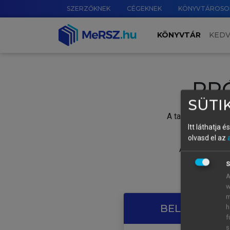
SZERZŐKNEK
CÉGEKNEK
KÖNYVTÁROSO
KÖNYVTÁR
KED
PR
SÜTIK
A tartalom megtek
Itt láthatja 
olvasd el az
A próbaidősza
S
A
w
m
BELÉPÉS SAJ
h
f
s