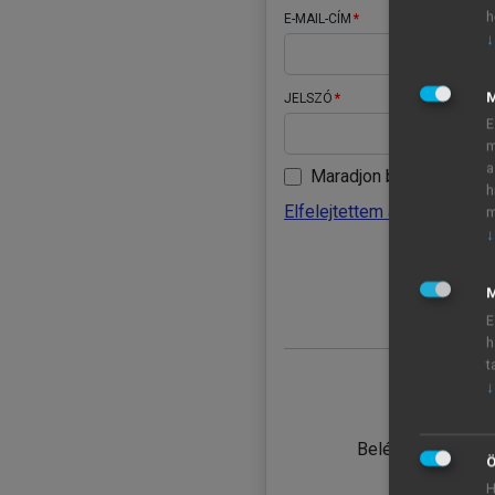
h
E-MAIL-CÍM
↓
JELSZÓ
E
m
a
Maradjon belépve
h
Elfelejtettem a jelszavamat
m
↓
BELÉ
M
E
h
t
↓
TANULÓ
Belépés intézmén
Ö
H