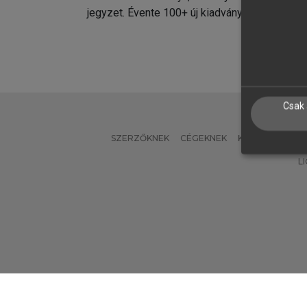
jegyzet. Évente 100+ új kiadvány.
kiadvá
Csak 
SZERZŐKNEK
CÉGEKNEK
KÖNYVTÁROSO
L
Verzió: 2.7.2