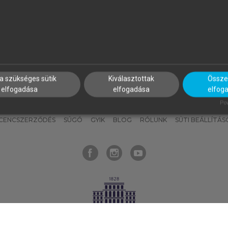
nyokat, hogy bármikor azonnal
részeket, és
készíts
saj
hozzájuk férhess!
jegyzeteket!
a szükséges sütik
Kiválasztottak
Összes
elfogadása
elfogadása
elfog
KNAK
SZERKESZTÉSI ÉS LEKTORÁLÁSI ALAPELVEK
MI – ÁLTALÁNOS
Pow
ICENCSZERZŐDÉS
SÚGÓ
GYIK
BLOG
RÓLUNK
SÜTI BEÁLLÍTÁS