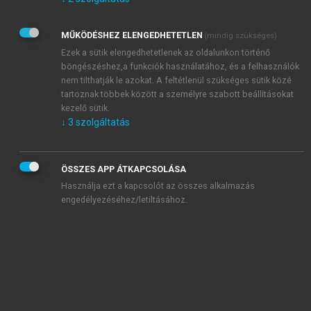
Kérek értesítést az Akadémiai Kiadó Zrt. újdonságairól,
akcióiról.
MŰKÖDÉSHEZ ELENGEDHETETLEN
(mindig szükséges)
Az
Adatkezelési tájékoztatóban
foglaltakat tudomásul
veszem és elfogadom.
Ezek a sütik elengedhetetlenek az oldalunkon történő
Az
Általános vásárlási feltételeket
, valamint a
szotar.net
és a
böngészéshez,a funkciók használatához, és a felhasználók
mersz.hu
oldalak licencszerződéseiben foglaltakat
nem tilthatják le azokat. A feltétlenül szükséges sütik közé
tudomásul veszem és elfogadom.
tartoznak többek között a személyre szabott beállításokat
kezelő sütik.
↓
3
szolgáltatás
KIPRÓBÁLOM
ÖSSZES APP ÁTKAPCSOLÁSA
Használja ezt a kapcsolót az összes alkalmazás
engedélyezéséhez/letiltásához.
MIÉRT ÉRDEMES A MERSZ ONLINE
OKOSKÖNYVTÁRAT HASZNÁLNI?