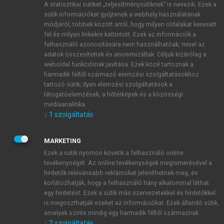
A statisztikai sütiket „teljesítménysütiknek” is nevezik. Ezek a
sütik információkat gyűjtenek a webhely használatának
módjáról, többek között arról, hogy milyen oldalakat keresett
ÚJ FIÓK LÉTREHOZÁSA
fel és milyen linkekre kattintott. Ezek az információk a
1 óra díjmentes hozzáférés
felhasználó azonosítására nem használhatóak, mivel az
adatok összesítettek és anonimizáltak. Céljuk kizárólag a
weboldal funkcióinak javítása. Ezek közé tartoznak a
E-MAIL-CÍM
harmadik féltől származó elemzési szolgáltatásokhoz
tartozó sütik; ilyen elemzési szolgáltatások a
látogatóelemzések, a hőtérképek és a közösségi
NÉV
médiaanalitika.
↓
1
szolgáltatás
JELSZÓ
MARKETING
Ezek a sütik nyomon követik a felhasználó online
tevékenységét. Az online tevékenységek megismerésével a
JELSZÓ ÚJRA
hirdetők relevánsabb reklámokat jeleníthetnek meg, és
korlátozhatják, hogy a felhasználó hány alkalommal láthat
egy hirdetést. Ezek a sütik más szervezetekkel és hirdetőkkel
is megoszthatják ezeket az információkat. Ezek állandó sütik,
Kérek értesítést a MeRSZ újdonságairól, akcióiról.
amelyek szinte mindig egy harmadik féltől származnak.
↓
2
szolgáltatás