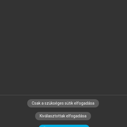
Jelöld meg a számodra fontos részeket, és
készíts
saját
jegyzeteket!
Egyéni előfizetéssel további
MeRSZ+ funkciókat
és
tartalmakat is elérhetsz.
Csak a szükséges sütik elfogadása
SZERZŐKNEK
CÉGEKNEK
KÖNYVTÁROSOKNAK
Kiválasztottak elfogadása
SZERKESZTÉSI ÉS LEKTORÁLÁSI ALAPELVEK