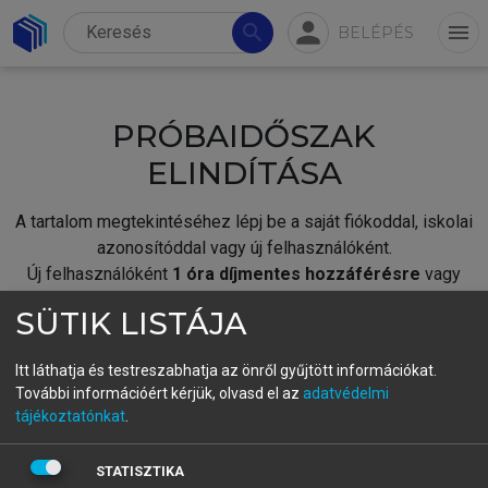
person
search
menu
BELÉPÉS
PRÓBAIDŐSZAK
ELINDÍTÁSA
A tartalom megtekintéséhez lépj be a saját fiókoddal, iskolai
azonosítóddal vagy új felhasználóként.
Új felhasználóként
1 óra díjmentes hozzáférésre
vagy
jogosult.
SÜTIK LISTÁJA
A próbaidőszak elindításához,
jelentkezz
be meglévő
fiókoddal,
vagy hozz létre új fiókot.
Itt láthatja és testreszabhatja az önről gyűjtött információkat.
További információért kérjük, olvasd el az
adatvédelmi
A regisztráció után a
próbaidőszak
automatikusan
elindul.
tájékoztatónkat
.
BELÉPÉS SAJÁT FIÓKKAL
STATISZTIKA