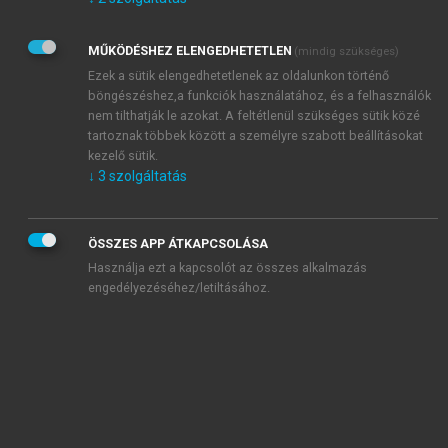
Kérek értesítést az Akadémiai Kiadó Zrt. újdonságairól,
akcióiról.
MŰKÖDÉSHEZ ELENGEDHETETLEN
(mindig szükséges)
Az
Adatkezelési tájékoztatóban
foglaltakat tudomásul
veszem és elfogadom.
Ezek a sütik elengedhetetlenek az oldalunkon történő
Az
Általános vásárlási feltételeket
, valamint a
szotar.net
és a
böngészéshez,a funkciók használatához, és a felhasználók
mersz.hu
oldalak licencszerződéseiben foglaltakat
nem tilthatják le azokat. A feltétlenül szükséges sütik közé
tudomásul veszem és elfogadom.
tartoznak többek között a személyre szabott beállításokat
kezelő sütik.
↓
3
szolgáltatás
KIPRÓBÁLOM
ÖSSZES APP ÁTKAPCSOLÁSA
Használja ezt a kapcsolót az összes alkalmazás
engedélyezéséhez/letiltásához.
MIÉRT ÉRDEMES A MERSZ ONLINE
OKOSKÖNYVTÁRAT HASZNÁLNI?