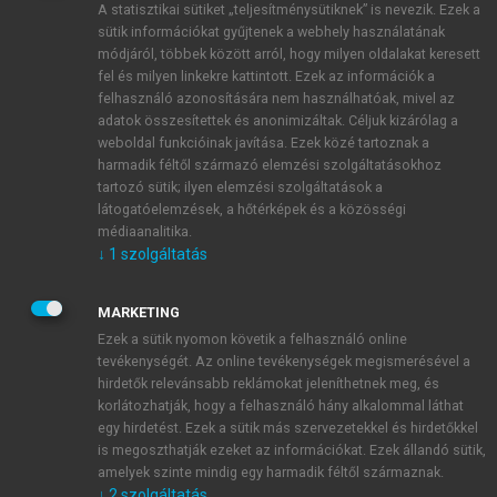
A statisztikai sütiket „teljesítménysütiknek” is nevezik. Ezek a
sütik információkat gyűjtenek a webhely használatának
módjáról, többek között arról, hogy milyen oldalakat keresett
ÚJ FIÓK LÉTREHOZÁSA
fel és milyen linkekre kattintott. Ezek az információk a
1 óra díjmentes hozzáférés
felhasználó azonosítására nem használhatóak, mivel az
adatok összesítettek és anonimizáltak. Céljuk kizárólag a
weboldal funkcióinak javítása. Ezek közé tartoznak a
E-MAIL-CÍM
harmadik féltől származó elemzési szolgáltatásokhoz
tartozó sütik; ilyen elemzési szolgáltatások a
látogatóelemzések, a hőtérképek és a közösségi
NÉV
médiaanalitika.
↓
1
szolgáltatás
JELSZÓ
MARKETING
Ezek a sütik nyomon követik a felhasználó online
tevékenységét. Az online tevékenységek megismerésével a
JELSZÓ ÚJRA
hirdetők relevánsabb reklámokat jeleníthetnek meg, és
korlátozhatják, hogy a felhasználó hány alkalommal láthat
egy hirdetést. Ezek a sütik más szervezetekkel és hirdetőkkel
is megoszthatják ezeket az információkat. Ezek állandó sütik,
Kérek értesítést a MeRSZ újdonságairól, akcióiról.
amelyek szinte mindig egy harmadik féltől származnak.
↓
2
szolgáltatás