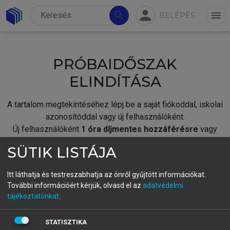
person
search
menu
BELÉPÉS
PRÓBAIDŐSZAK
ELINDÍTÁSA
A tartalom megtekintéséhez lépj be a saját fiókoddal, iskolai
azonosítóddal vagy új felhasználóként.
Új felhasználóként
1 óra díjmentes hozzáférésre
vagy
jogosult.
SÜTIK LISTÁJA
A próbaidőszak elindításához,
jelentkezz
be meglévő
fiókoddal,
vagy hozz létre új fiókot.
Itt láthatja és testreszabhatja az önről gyűjtött információkat.
További információért kérjük, olvasd el az
adatvédelmi
A regisztráció után a
próbaidőszak
automatikusan
elindul.
tájékoztatónkat
.
BELÉPÉS SAJÁT FIÓKKAL
STATISZTIKA