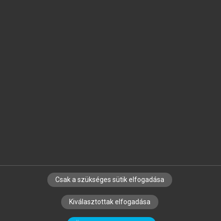
Jelöld meg a számodra fontos részeket, és
készíts
saját
jegyzeteket!
Egyéni előfizetéssel további
MeRSZ+ funkciókat
és
tartalmakat is elérhetsz.
Csak a szükséges sütik elfogadása
SZERZŐKNEK
CÉGEKNEK
KÖNYVTÁROSOKNAK
Kiválasztottak elfogadása
SZERKESZTÉSI ÉS LEKTORÁLÁSI ALAPELVEK