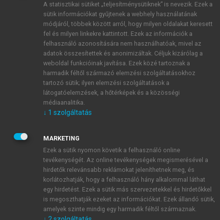
A statisztikai sütiket „teljesítménysütiknek” is nevezik. Ezek a
sütik információkat gyűjtenek a webhely használatának
módjáról, többek között arról, hogy milyen oldalakat keresett
ÚJ FIÓK LÉTREHOZÁSA
fel és milyen linkekre kattintott. Ezek az információk a
1 óra díjmentes hozzáférés
felhasználó azonosítására nem használhatóak, mivel az
adatok összesítettek és anonimizáltak. Céljuk kizárólag a
weboldal funkcióinak javítása. Ezek közé tartoznak a
E-MAIL-CÍM
harmadik féltől származó elemzési szolgáltatásokhoz
tartozó sütik; ilyen elemzési szolgáltatások a
látogatóelemzések, a hőtérképek és a közösségi
NÉV
médiaanalitika.
↓
1
szolgáltatás
JELSZÓ
MARKETING
Ezek a sütik nyomon követik a felhasználó online
tevékenységét. Az online tevékenységek megismerésével a
JELSZÓ ÚJRA
hirdetők relevánsabb reklámokat jeleníthetnek meg, és
korlátozhatják, hogy a felhasználó hány alkalommal láthat
egy hirdetést. Ezek a sütik más szervezetekkel és hirdetőkkel
is megoszthatják ezeket az információkat. Ezek állandó sütik,
Kérek értesítést a MeRSZ újdonságairól, akcióiról.
amelyek szinte mindig egy harmadik féltől származnak.
↓
2
szolgáltatás