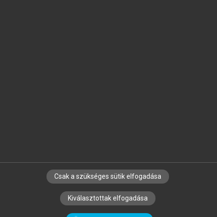
Jelöld meg a számodra fontos részeket, és
készíts
saját
jegyzeteket!
Egyéni előfizetéssel további
MeRSZ+ funkciókat
és
tartalmakat is elérhetsz.
Csak a szükséges sütik elfogadása
SZERZŐKNEK
CÉGEKNEK
KÖNYVTÁROSOKNAK
Kiválasztottak elfogadása
SZERKESZTÉSI ÉS LEKTORÁLÁSI ALAPELVEK