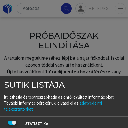
person
search
menu
BELÉPÉS
PRÓBAIDŐSZAK
ELINDÍTÁSA
A tartalom megtekintéséhez lépj be a saját fiókoddal, iskolai
azonosítóddal vagy új felhasználóként.
Új felhasználóként
1 óra díjmentes hozzáférésre
vagy
jogosult.
SÜTIK LISTÁJA
A próbaidőszak elindításához,
jelentkezz
be meglévő
fiókoddal,
vagy hozz létre új fiókot.
Itt láthatja és testreszabhatja az önről gyűjtött információkat.
További információért kérjük, olvasd el az
adatvédelmi
A regisztráció után a
próbaidőszak
automatikusan
elindul.
tájékoztatónkat
.
BELÉPÉS SAJÁT FIÓKKAL
STATISZTIKA