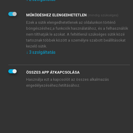
Kérek értesítést az Akadémiai Kiadó Zrt. újdonságairól,
akcióiról.
MŰKÖDÉSHEZ ELENGEDHETETLEN
(mindig szükséges)
Az
Adatkezelési tájékoztatóban
foglaltakat tudomásul
veszem és elfogadom.
Ezek a sütik elengedhetetlenek az oldalunkon történő
Az
Általános vásárlási feltételeket
, valamint a
szotar.net
és a
böngészéshez,a funkciók használatához, és a felhasználók
mersz.hu
oldalak licencszerződéseiben foglaltakat
nem tilthatják le azokat. A feltétlenül szükséges sütik közé
tudomásul veszem és elfogadom.
tartoznak többek között a személyre szabott beállításokat
kezelő sütik.
↓
3
szolgáltatás
KIPRÓBÁLOM
ÖSSZES APP ÁTKAPCSOLÁSA
Használja ezt a kapcsolót az összes alkalmazás
engedélyezéséhez/letiltásához.
MIÉRT ÉRDEMES A MERSZ ONLINE
OKOSKÖNYVTÁRAT HASZNÁLNI?