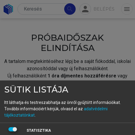
person
search
menu
BELÉPÉS
PRÓBAIDŐSZAK
ELINDÍTÁSA
A tartalom megtekintéséhez lépj be a saját fiókoddal, iskolai
azonosítóddal vagy új felhasználóként.
Új felhasználóként
1 óra díjmentes hozzáférésre
vagy
jogosult.
SÜTIK LISTÁJA
A próbaidőszak elindításához,
jelentkezz
be meglévő
fiókoddal,
vagy hozz létre új fiókot.
Itt láthatja és testreszabhatja az önről gyűjtött információkat.
További információért kérjük, olvasd el az
adatvédelmi
A regisztráció után a
próbaidőszak
automatikusan
elindul.
tájékoztatónkat
.
BELÉPÉS SAJÁT FIÓKKAL
STATISZTIKA