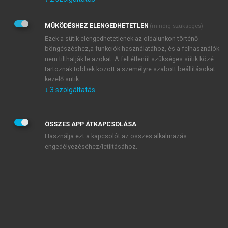
Kérek értesítést az Akadémiai Kiadó Zrt. újdonságairól,
akcióiról.
MŰKÖDÉSHEZ ELENGEDHETETLEN
(mindig szükséges)
Az
Adatkezelési tájékoztatóban
foglaltakat tudomásul
veszem és elfogadom.
Ezek a sütik elengedhetetlenek az oldalunkon történő
Az
Általános vásárlási feltételeket
, valamint a
szotar.net
és a
böngészéshez,a funkciók használatához, és a felhasználók
mersz.hu
oldalak licencszerződéseiben foglaltakat
nem tilthatják le azokat. A feltétlenül szükséges sütik közé
tudomásul veszem és elfogadom.
tartoznak többek között a személyre szabott beállításokat
kezelő sütik.
↓
3
szolgáltatás
KIPRÓBÁLOM
ÖSSZES APP ÁTKAPCSOLÁSA
Használja ezt a kapcsolót az összes alkalmazás
engedélyezéséhez/letiltásához.
MIÉRT ÉRDEMES A MERSZ ONLINE
OKOSKÖNYVTÁRAT HASZNÁLNI?