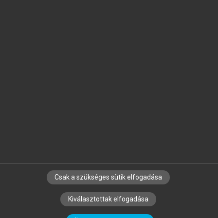
Jelöld meg a számodra fontos részeket, és
készíts
saját
jegyzeteket!
Egyéni előfizetéssel további
MeRSZ+ funkciókat
és
tartalmakat is elérhetsz.
Csak a szükséges sütik elfogadása
SZERZŐKNEK
CÉGEKNEK
KÖNYVTÁROSOKNAK
Kiválasztottak elfogadása
SZERKESZTÉSI ÉS LEKTORÁLÁSI ALAPELVEK