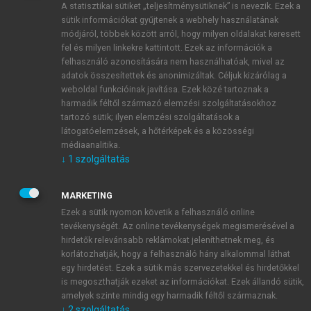
A statisztikai sütiket „teljesítménysütiknek” is nevezik. Ezek a
sütik információkat gyűjtenek a webhely használatának
módjáról, többek között arról, hogy milyen oldalakat keresett
ÚJ FIÓK LÉTREHOZÁSA
fel és milyen linkekre kattintott. Ezek az információk a
1 óra díjmentes hozzáférés
felhasználó azonosítására nem használhatóak, mivel az
adatok összesítettek és anonimizáltak. Céljuk kizárólag a
weboldal funkcióinak javítása. Ezek közé tartoznak a
E-MAIL-CÍM
harmadik féltől származó elemzési szolgáltatásokhoz
tartozó sütik; ilyen elemzési szolgáltatások a
látogatóelemzések, a hőtérképek és a közösségi
NÉV
médiaanalitika.
↓
1
szolgáltatás
JELSZÓ
MARKETING
Ezek a sütik nyomon követik a felhasználó online
tevékenységét. Az online tevékenységek megismerésével a
JELSZÓ ÚJRA
hirdetők relevánsabb reklámokat jeleníthetnek meg, és
korlátozhatják, hogy a felhasználó hány alkalommal láthat
egy hirdetést. Ezek a sütik más szervezetekkel és hirdetőkkel
is megoszthatják ezeket az információkat. Ezek állandó sütik,
Kérek értesítést a MeRSZ újdonságairól, akcióiról.
amelyek szinte mindig egy harmadik féltől származnak.
↓
2
szolgáltatás