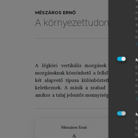
A
w
MÉSZÁROS ERNŐ
m
h
A környezettudomány al
f
s
h
↓
A légköri vertikális mozgások az időjárás 
E
mozgásoknak köszönhető a felhő- és csapadé
m
két alapvető típusa különböztethető meg. Az
a
keletkeznek. A másik a szabad konvekció, am
h
m
amikor a talaj jelentős mennyiségű napsugárzást
↓
M
E
h
t