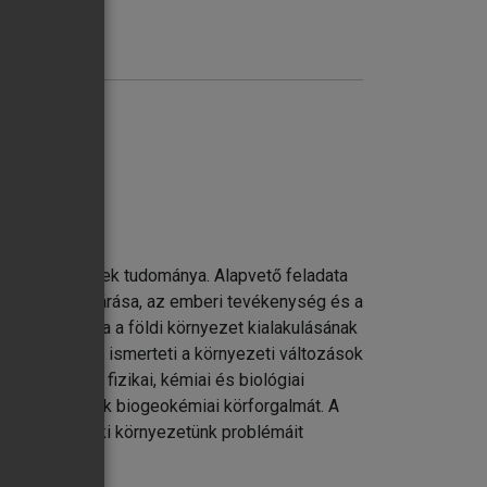
m
megismerésének tudománya. Alapvető feladata
ényeinek feltárása, az emberi tevékenység és a
n kötet célja a földi környezet kialakulásának
k megfelelően ismerteti a környezeti változások
k geológiai, fizikai, kémiai és biológiai
k és vegyületek biogeokémiai körforgalmát. A
deklődőnek, aki környezetünk problémáit