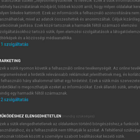
 statisztikai sütiket „teljesítménysütiknek” is nevezik. Ezek a sütik információka
ebhely használatának módjáról, többek között arról, hogy milyen oldalakat kere
ilyen linkekre kattintott. Ezek az információk a felhasználó azonosítására nem
asználhatóak, mivel az adatok összesítettek és anonimizáltak. Céljuk kizáróla
apjai
unkcióinak javítása. Ezek közé tartoznak a harmadik féltől származó elemzési
zolgáltatásokhoz tartozó sütik; ilyen elemzési szolgáltatások a látogatóelemz
őtérképek és a közösségi médiaanalitika.
1
szolgáltatás
Függélyes mozgások
MARKETING
alakulásának, illetve a környezet állapotának szabályozás
zek a sütik nyomon követik a felhasználó online tevékenységét. Az online tev
kképződés, valamint a nyomanyagok függőleges elkeveredése.
egismerésével a hirdetők relevánsabb reklámokat jeleníthetnek meg, és korlát
 elsőt a kényszeremelések alkotják, amelyek időjárási front
 felhasználó hány alkalommal láthat egy hirdetést. Ezek a sütik más szervezete
elynek kiváltója a talajközeli levegő felmelegedése. Ez ált
irdetőkkel is megoszthatják ezeket az információkat. Ezek állandó sütik, amely
indig egy harmadik féltől származnak.
 nyel el és felmelegíti a vele érintkező levegőt.
2
szolgáltatás
ŰKÖDÉSHEZ ELENGEDHETETLEN
(mindig szükséges)
TARTALOMJEGYZÉK
zek a sütik elengedhetetlenek az oldalunkon történő böngészéshez,a funkciók
asználatához, és a felhasználók nem tilthatják le azokat. A feltétlenül szükség
artoznak többek között a személyre szabott beállításokat kezelő sütik.