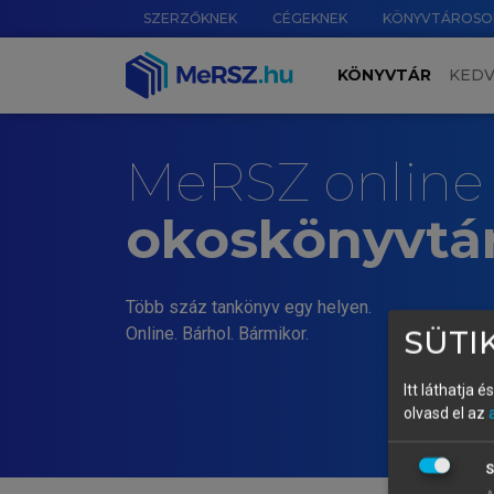
SZERZŐKNEK
CÉGEKNEK
KÖNYVTÁROSO
KÖNYVTÁR
KED
MeRSZ online
okoskönyvtá
Több száz tankönyv egy helyen.
Online. Bárhol. Bármikor.
SÜTIK
Itt láthatja 
olvasd el az
S