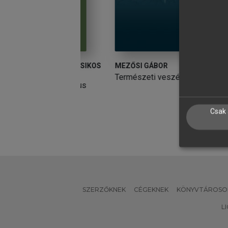
MOSI MARIANN, SIKOS
MEZŐSI GÁBOR
M
ZERK.)
Természeti veszélyek
A
tóság holisztikus
ésben
Csak 
SZERZŐKNEK
CÉGEKNEK
KÖNYVTÁROSO
L