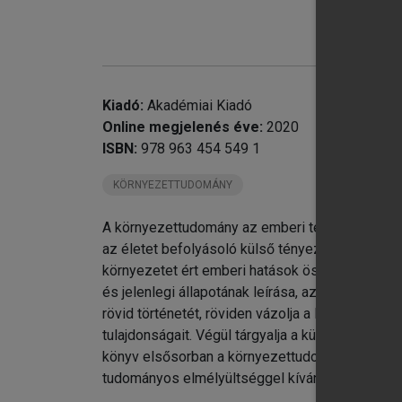
chevron_right
5.
Ir
Kiadó:
Akadémiai Kiadó
Online megjelenés éve:
2020
ISBN:
978 963 454 549 1
KÖRNYEZETTUDOMÁNY
A környezettudomány az emberi tevékenység és
az életet befolyásoló külső tényezők változás
környezetet ért emberi hatások összekapcsolása
és jelenlegi állapotának leírása, az ember és 
rövid történetét, röviden vázolja a légköri és a
tulajdonságait. Végül tárgyalja a különböző kör
könyv elsősorban a környezettudomány hazai kut
tudományos elmélyültséggel kívánja megismern