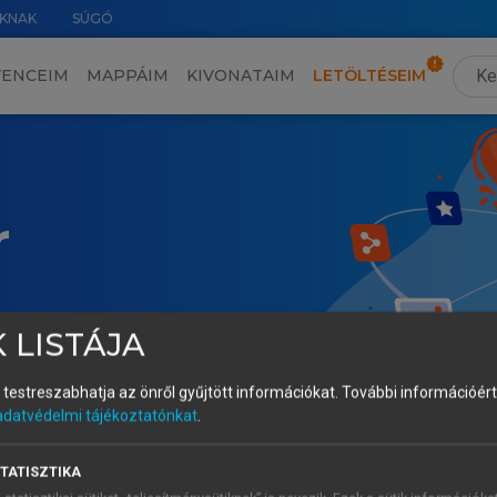
KNAK
SÚGÓ
VENCEIM
MAPPÁIM
KIVONATAIM
LETÖLTÉSEIM
r
 LISTÁJA
és testreszabhatja az önről gyűjtött információkat.
További információért 
adatvédelmi tájékoztatónkat
.
TATISZTIKA