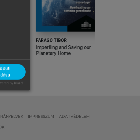
FARAGÓ TIBOR
ANDRÁS FERENC,
(SZERK.)
Imperiling and Saving our
Éghajlatváltozás
Planetary Home
 süti
adása
ered by Klaro!
 IRÁNYELVEK
IMPRESSZUM
ADATVÉDELEM
OK