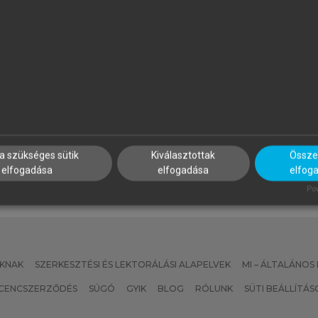
ÉSZÁROS ERNŐ
GELENCSÉR ANDRÁS
 környezettudomány alapjai
Ábrándok bűvöletében
a szükséges sütik
Kiválasztottak
Összes
elfogadása
elfogadása
elfog
Pow
KNAK
SZERKESZTÉSI ÉS LEKTORÁLÁSI ALAPELVEK
MI – ÁLTALÁNOS
ICENCSZERZŐDÉS
SÚGÓ
GYIK
BLOG
RÓLUNK
SÜTI BEÁLLÍTÁS