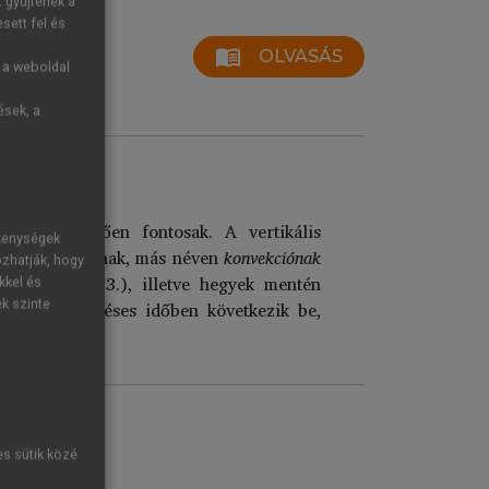
t gyűjtenek a
sett fel és
menu_book
OLVASÁS
g a weboldal
ések, a
ában alapvetően fontosak. A vertikális
ékenységek
 A feláramlásnak, más néven
konvekciónak
ozhatják, hogy
ok (lásd 2.4.3.), illetve hegyek mentén
kkel és
alában napsütéses időben következik be,
ek szinte
es sütik közé