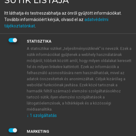
A marketingcsatorna
Itt láthatja és testreszabhatja az önről gyűjtött információkat.
menedzselése
További információért kérjük, olvasd el az
adatvédelmi
tájékoztatónkat
.
menu_book
STATISZTIKA
OLVASÁS
A statisztikai sütiket „teljesítménysütiknek” is nevezik. Ezek a
sütik információkat gyűjtenek a webhely használatának
módjáról, többek között arról, hogy milyen oldalakat keresett
fel és milyen linkekre kattintott. Ezek az információk a
Szaknagykereskedő
felhasználó azonosítására nem használhatóak, mivel az
adatok összesítettek és anonimizáltak. Céljuk kizárólag a
Egy adott termékcsoport értékesítésében működnek
weboldal funkcióinak javítása. Ezek közé tartoznak a
közre a szaknagykereskedők, így logisztikai
harmadik féltől származó elemzési szolgáltatásokhoz
infrastruktúrájukat is erre építik fel (gyógyszer,
tartozó sütik; ilyen elemzési szolgáltatások a
látogatóelemzések, a hőtérképek és a közösségi
bútor, ital stb.). Az adott ágazat valamennyi
médiaanalitika.
meghatározó termelőjével és kiskereskedőjével
↓
1
szolgáltatás
igyekeznek kapcsolatot teremteni. A hálózatokkal
ellentétben regionális szervezeteket alakítanak ki,
MARKETING
logisztikai munkájukat csak így tudják gazdaságosan