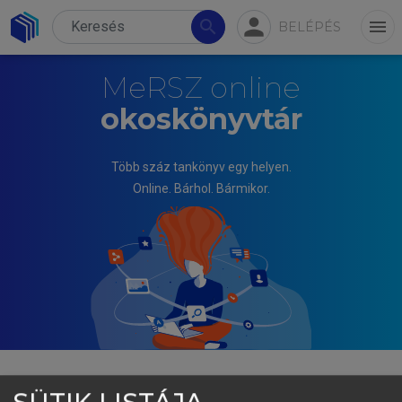
person
search
menu
BELÉPÉS
MeRSZ online
okoskönyvtár
Több száz tankönyv egy helyen.
Online. Bárhol. Bármikor.
SÜTIK LISTÁJA
KOPCSAY LÁSZLÓ