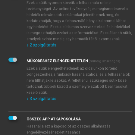
Ezek a sütik nyomon követik a felhasználó online
megszervezni.
tevékenységét. Az online tevékenységek megismerésével a
hirdetők relevánsabb reklámokat jeleníthetnek meg, és
korlátozhatják, hogy a felhasználó hány alkalommal láthat
egy hirdetést. Ezek a sütik más szervezetekkel és hirdetőkkel
is megoszthatják ezeket az információkat. Ezek állandó sütik,
amelyek szinte mindig egy harmadik féltől származnak.
↓
2
szolgáltatás
MŰKÖDÉSHEZ ELENGEDHETETLEN
(mindig szükséges)
Ezek a sütik elengedhetetlenek az oldalunkon történő
böngészéshez,a funkciók használatához, és a felhasználók
nem tilthatják le azokat. A feltétlenül szükséges sütik közé
tartoznak többek között a személyre szabott beállításokat
kezelő sütik.
↓
3
szolgáltatás
ÖSSZES APP ÁTKAPCSOLÁSA
Használja ezt a kapcsolót az összes alkalmazás
engedélyezéséhez/letiltásához.