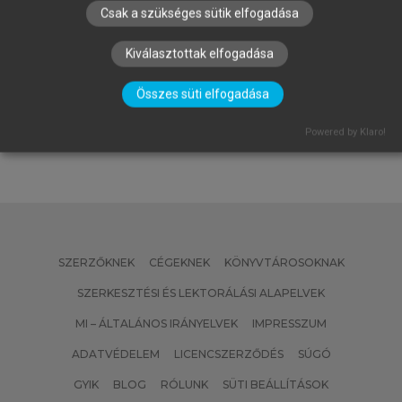
Csak a szükséges sütik elfogadása
MATISCSÁKNÉ LIZÁK MARIANNA
Kiválasztottak elfogadása
(SZERK.)
Emberi erőforrás gazdálkodás
Összes süti elfogadása
Powered by Klaro!
SZERZŐKNEK
CÉGEKNEK
KÖNYVTÁROSOKNAK
SZERKESZTÉSI ÉS LEKTORÁLÁSI ALAPELVEK
MI – ÁLTALÁNOS IRÁNYELVEK
IMPRESSZUM
ADATVÉDELEM
LICENCSZERZŐDÉS
SÚGÓ
GYIK
BLOG
RÓLUNK
SÜTI BEÁLLÍTÁSOK