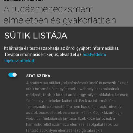
A tudásmenedzsment
elméletben és gyakorlatban
SÜTIK LISTÁJA
menu_book
OLVASÁS
Itt láthatja és testreszabhatja az önről gyűjtött információkat.
További információért kérjük, olvasd el az
adatvédelmi
tájékoztatónkat
.
A tudásfejlesztés lehetőségei
STATISZTIKA
A szakmai közösségek, a nyílt innovációban érintett
A statisztikai sütiket „teljesítménysütiknek” is nevezik. Ezek a
csoportok, a gyakorlati közösségek, a LinkedIn, a
sütik információkat gyűjtenek a webhely használatának
módjáról, többek között arról, hogy milyen oldalakat keresett
Twitter felületein, a különböző tudásmegosztó
fel és milyen linkekre kattintott. Ezek az információk a
portálokon együttműködve, akár a világ
felhasználó azonosítására nem használhatóak, mivel az
legkülönbözőbb területeiről is képesek új tudást
adatok összesítettek és anonimizáltak. Céljuk kizárólag a
létrehozni, a meglévő tudást továbbfejleszteni, a
weboldal funkcióinak javítása. Ezek közé tartoznak a
meglévő ismeretekre vagy korábbi tapasztalatokra
harmadik féltől származó elemzési szolgáltatásokhoz
tartozó sütik; ilyen elemzési szolgáltatások a
építve új helyzetekben új megoldásokat kitalálni. A