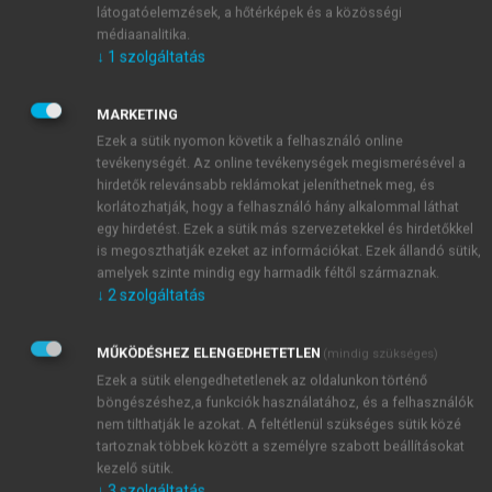
látogatóelemzések, a hőtérképek és a közösségi
közösségi felületekről begyűjtött információk
médiaanalitika.
lehetővé teszik a legjobb gyakorlat elve alapján saját
↓
1
szolgáltatás
cégünk megoldásait fejleszteni, a best practice-hez
igazítani. A belső munkatársak fejlesztésének
MARKETING
módszerei is gyakran jelentenek továbblépési
Ezek a sütik nyomon követik a felhasználó online
lehetőséget a stratégia megvalósítása felé. A
tevékenységét. Az online tevékenységek megismerésével a
közösségi-innovatív platformok a szervezetek által
hirdetők relevánsabb reklámokat jeleníthetnek meg, és
egy felhőben használt eszközként is tekinthetők. Ez,
korlátozhatják, hogy a felhasználó hány alkalommal láthat
az integrációt, az együttműködést és a tudás
egy hirdetést. Ezek a sütik más szervezetekkel és hirdetőkkel
is megoszthatják ezeket az információkat. Ezek állandó sütik,
optimalizálását is lehetővé teszi. Ezek a platformok
amelyek szinte mindig egy harmadik féltől származnak.
nem csak a fejlesztésben, de a tudás megosztásában
↓
2
szolgáltatás
és elterjesztésében is segítséget nyújtanak. Ezzel át is
léphetünk a rendszer következő lépésébe.A
MŰKÖDÉSHEZ ELENGEDHETETLEN
(mindig szükséges)
tudásszerzés során tárgyalt megoldások – amelyek
Ezek a sütik elengedhetetlenek az oldalunkon történő
egyidejűleg szolgálják a tudásfejlesztés célját is – az
böngészéshez,a funkciók használatához, és a felhasználók
alábbi megoldásokkal bővíthetők:
nem tilthatják le azokat. A feltétlenül szükséges sütik közé
tartoznak többek között a személyre szabott beállításokat
kezelő sütik.
↓
3
szolgáltatás