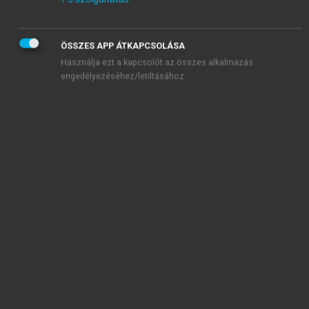
ÖSSZES APP ÁTKAPCSOLÁSA
Használja ezt a kapcsolót az összes alkalmazás
engedélyezéséhez/letiltásához.