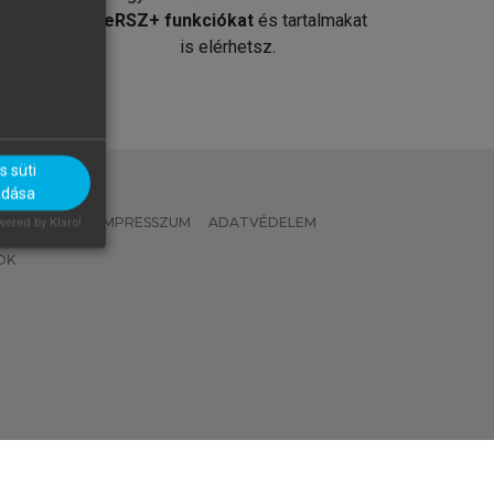
át
MeRSZ+ funkciókat
és tartalmakat
is elérhetsz.
 süti
adása
 IRÁNYELVEK
IMPRESSZUM
ADATVÉDELEM
ered by Klaro!
OK