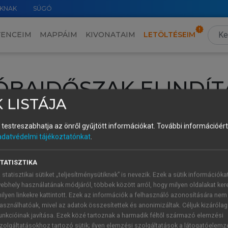
KNAK
SÚGÓ
VENCEIM
MAPPÁIM
KIVONATAIM
LETÖLTÉSEIM
ÓBAIDŐSZAK ELINDÍT
 LISTÁJA
intéséhez lépj be a saját fiókoddal, iskolai azonosítóddal vagy ú
és testreszabhatja az önről gyűjtött információkat.
További információért 
Új felhasználóként
1 óra díjmentes hozzáférésre
vagy jogosult
adatvédelmi tájékoztatónkat
.
k elindításához,
jelentkezz
be meglévő fiókoddal,
vagy hozz lé
A regisztráció után a
próbaidőszak
automatikusan
elindul.
TATISZTIKA
 statisztikai sütiket „teljesítménysütiknek” is nevezik. Ezek a sütik információka
ebhely használatának módjáról, többek között arról, hogy milyen oldalakat kere
ilyen linkekre kattintott. Ezek az információk a felhasználó azonosítására nem
ÚJ FIÓK 
ÁT FIÓKKAL
asználhatóak, mivel az adatok összesítettek és anonimizáltak. Céljuk kizáróla
1 óra díjme
unkcióinak javítása. Ezek közé tartoznak a harmadik féltől származó elemzési
zolgáltatásokhoz tartozó sütik; ilyen elemzési szolgáltatások a látogatóelemz