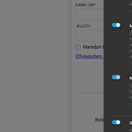
h
E-MAIL-CÍM
↓
JELSZÓ
E
m
a
Maradjon belépve
h
Elfelejtettem a jelszavamat
m
↓
BELÉ
M
E
h
t
↓
TANULÓ
Belépés intézmén
Ö
H