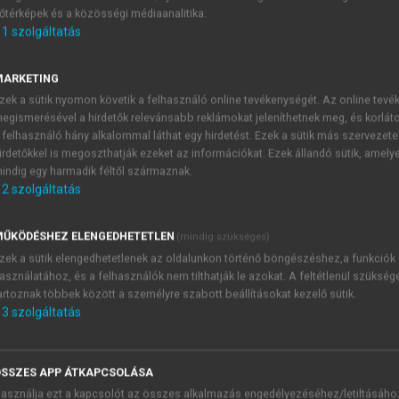
őtérképek és a közösségi médiaanalitika.
E-MAIL-CÍM
1
szolgáltatás
MARKETING
NÉV
zek a sütik nyomon követik a felhasználó online tevékenységét. Az online tev
egismerésével a hirdetők relevánsabb reklámokat jeleníthetnek meg, és korlát
 felhasználó hány alkalommal láthat egy hirdetést. Ezek a sütik más szervezete
JELSZÓ
irdetőkkel is megoszthatják ezeket az információkat. Ezek állandó sütik, amely
indig egy harmadik féltől származnak.
2
szolgáltatás
JELSZÓ ÚJRA
PÉS
ŰKÖDÉSHEZ ELENGEDHETETLEN
(mindig szükséges)
zek a sütik elengedhetetlenek az oldalunkon történő böngészéshez,a funkciók
asználatához, és a felhasználók nem tilthatják le azokat. A feltétlenül szükség
Kérek értesítést a MeRSZ új
artoznak többek között a személyre szabott beállításokat kezelő sütik.
Kérek értesítést az Akadémi
3
szolgáltatás
akcióiról.
 VAGY?
Az
Adatkezelési tájékozta
yi azonosítóval
veszem és elfogadom.
SSZES APP ÁTKAPCSOLÁSA
Az
Általános vásárlási felt
asználja ezt a kapcsolót az összes alkalmazás engedélyezéséhez/letiltásáho