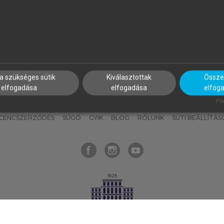
nyokat, hogy bármikor azonnal
részeket, és
készíts
saj
hozzájuk férhess!
jegyzeteket!
a szükséges sütik
Kiválasztottak
Összes
elfogadása
elfogadása
elfog
KNAK
SZERKESZTÉSI ÉS LEKTORÁLÁSI ALAPELVEK
MI – ÁLTALÁNOS
Pow
ICENCSZERZŐDÉS
SÚGÓ
GYIK
BLOG
RÓLUNK
SÜTI BEÁLLÍTÁS