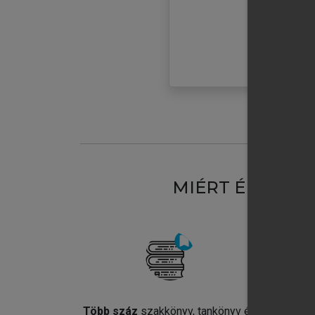
MIÉRT ÉRDEME
Több száz
szakkönyv, tankönyv és
Jel