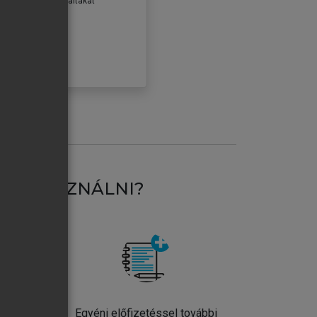
erződéseiben foglaltakat
ogadom.
ÓBÁLOM
AT HASZNÁLNI?
ntos
Egyéni előfizetéssel további