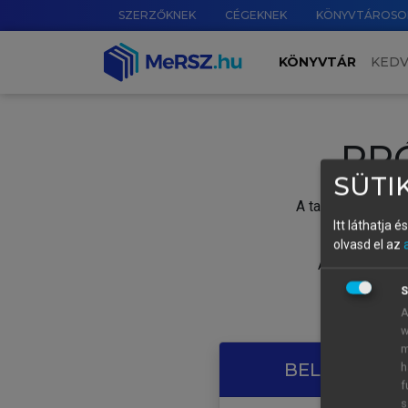
SZERZŐKNEK
CÉGEKNEK
KÖNYVTÁROSO
KÖNYVTÁR
KED
PR
SÜTIK
A tartalom megtek
Itt láthatja 
olvasd el az
A próbaidősza
S
A
w
m
BELÉPÉS SAJ
h
f
s