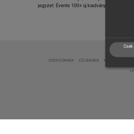
jegyzet. Évente 100+ új kiadvány.
kiadvá
Csak 
SZERZŐKNEK
CÉGEKNEK
KÖNYVTÁROSO
L
Verzió: 2.7.2