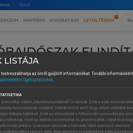
KNAK
SÚGÓ
VENCEIM
MAPPÁIM
KIVONATAIM
LETÖLTÉSEIM
ÓBAIDŐSZAK ELINDÍT
 LISTÁJA
intéséhez lépj be a saját fiókoddal, iskolai azonosítóddal vagy ú
és testreszabhatja az önről gyűjtött információkat.
További információért 
Új felhasználóként
1 óra díjmentes hozzáférésre
vagy jogosult
adatvédelmi tájékoztatónkat
.
k elindításához,
jelentkezz
be meglévő fiókoddal,
vagy hozz lé
A regisztráció után a
próbaidőszak
automatikusan
elindul.
TATISZTIKA
 statisztikai sütiket „teljesítménysütiknek” is nevezik. Ezek a sütik információka
ebhely használatának módjáról, többek között arról, hogy milyen oldalakat kere
ilyen linkekre kattintott. Ezek az információk a felhasználó azonosítására nem
ÚJ FIÓK 
ÁT FIÓKKAL
asználhatóak, mivel az adatok összesítettek és anonimizáltak. Céljuk kizáróla
1 óra díjme
unkcióinak javítása. Ezek közé tartoznak a harmadik féltől származó elemzési
zolgáltatásokhoz tartozó sütik; ilyen elemzési szolgáltatások a látogatóelemz