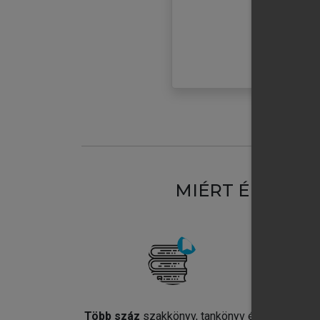
MIÉRT ÉRDEME
Több száz
szakkönyv, tankönyv és
Jel