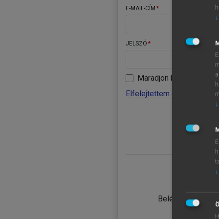
h
E-MAIL-CÍM
↓
JELSZÓ
E
m
a
Maradjon belépve
h
Elfelejtettem a jelszavamat
m
↓
BELÉ
M
E
h
t
↓
TANULÓ
Belépés intézmén
Ö
H