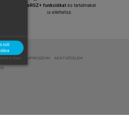
át
MeRSZ+ funkciókat
és tartalmakat
is elérhetsz.
 süti
adása
 IRÁNYELVEK
IMPRESSZUM
ADATVÉDELEM
ered by Klaro!
OK