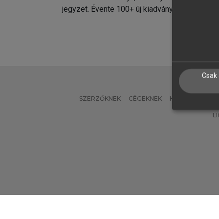
jegyzet. Évente 100+ új kiadvány.
kiadvá
Csak 
SZERZŐKNEK
CÉGEKNEK
KÖNYVTÁROSO
L
Verzió: 2.7.2