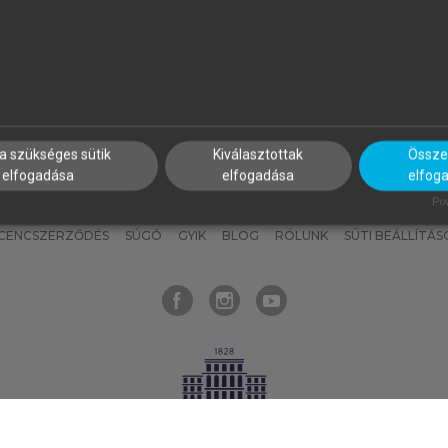
nyokat, hogy bármikor azonnal
részeket, és
készíts
saj
hozzájuk férhess!
jegyzeteket!
a szükséges sütik
Kiválasztottak
Összes
elfogadása
elfogadása
elfog
KNAK
SZERKESZTÉSI ÉS LEKTORÁLÁSI ALAPELVEK
MI – ÁLTALÁNOS
Pow
ICENCSZERZŐDÉS
SÚGÓ
GYIK
BLOG
RÓLUNK
SÜTI BEÁLLÍTÁS