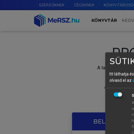
SZERZŐKNEK
CÉGEKNEK
KÖNYVTÁROSO
KÖNYVTÁR
KED
PR
SÜTIK
A tartalom megtek
Itt láthatja 
olvasd el az
A próbaidősza
S
A
w
m
BELÉPÉS SAJ
h
f
s