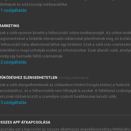
őtérképek és a közösségi médiaanalitika.
E-MAIL-CÍM
1
szolgáltatás
MARKETING
NÉV
zek a sütik nyomon követik a felhasználó online tevékenységét. Az online tev
egismerésével a hirdetők relevánsabb reklámokat jeleníthetnek meg, és korlát
 felhasználó hány alkalommal láthat egy hirdetést. Ezek a sütik más szervezete
JELSZÓ
irdetőkkel is megoszthatják ezeket az információkat. Ezek állandó sütik, amely
indig egy harmadik féltől származnak.
2
szolgáltatás
JELSZÓ ÚJRA
PÉS
ŰKÖDÉSHEZ ELENGEDHETETLEN
(mindig szükséges)
zek a sütik elengedhetetlenek az oldalunkon történő böngészéshez,a funkciók
asználatához, és a felhasználók nem tilthatják le azokat. A feltétlenül szükség
Kérek értesítést a MeRSZ új
artoznak többek között a személyre szabott beállításokat kezelő sütik.
Kérek értesítést az Akadémi
3
szolgáltatás
akcióiról.
 VAGY?
Az
Adatkezelési tájékozta
yi azonosítóval
veszem és elfogadom.
SSZES APP ÁTKAPCSOLÁSA
Az
Általános vásárlási felt
asználja ezt a kapcsolót az összes alkalmazás engedélyezéséhez/letiltásáho