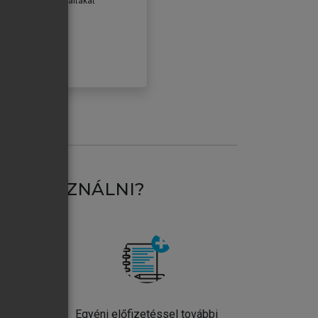
erződéseiben foglaltakat
ogadom.
ÓBÁLOM
AT HASZNÁLNI?
ntos
Egyéni előfizetéssel további