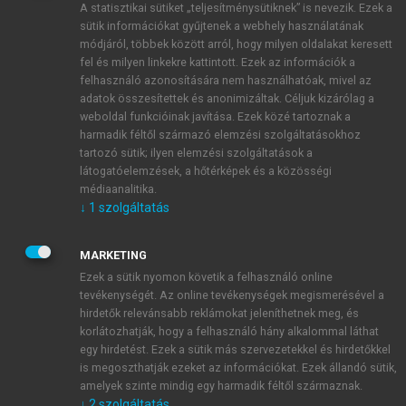
A statisztikai sütiket „teljesítménysütiknek” is nevezik. Ezek a
sütik információkat gyűjtenek a webhely használatának
módjáról, többek között arról, hogy milyen oldalakat keresett
ÚJ FIÓK LÉTREHOZÁSA
fel és milyen linkekre kattintott. Ezek az információk a
1 óra díjmentes hozzáférés
felhasználó azonosítására nem használhatóak, mivel az
adatok összesítettek és anonimizáltak. Céljuk kizárólag a
weboldal funkcióinak javítása. Ezek közé tartoznak a
E-MAIL-CÍM
harmadik féltől származó elemzési szolgáltatásokhoz
tartozó sütik; ilyen elemzési szolgáltatások a
látogatóelemzések, a hőtérképek és a közösségi
NÉV
médiaanalitika.
↓
1
szolgáltatás
JELSZÓ
MARKETING
Ezek a sütik nyomon követik a felhasználó online
tevékenységét. Az online tevékenységek megismerésével a
JELSZÓ ÚJRA
hirdetők relevánsabb reklámokat jeleníthetnek meg, és
korlátozhatják, hogy a felhasználó hány alkalommal láthat
egy hirdetést. Ezek a sütik más szervezetekkel és hirdetőkkel
is megoszthatják ezeket az információkat. Ezek állandó sütik,
Kérek értesítést a MeRSZ újdonságairól, akcióiról.
amelyek szinte mindig egy harmadik féltől származnak.
↓
2
szolgáltatás