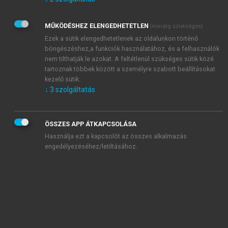
Kérek értesítést az Akadémiai Kiadó Zrt. újdonságairól,
akcióiról.
MŰKÖDÉSHEZ ELENGEDHETETLEN
(mindig szükséges)
Az
Adatkezelési tájékoztatóban
foglaltakat tudomásul
veszem és elfogadom.
Ezek a sütik elengedhetetlenek az oldalunkon történő
Az
Általános vásárlási feltételeket
, valamint a
szotar.net
és a
böngészéshez,a funkciók használatához, és a felhasználók
mersz.hu
oldalak licencszerződéseiben foglaltakat
nem tilthatják le azokat. A feltétlenül szükséges sütik közé
tudomásul veszem és elfogadom.
tartoznak többek között a személyre szabott beállításokat
kezelő sütik.
↓
3
szolgáltatás
KIPRÓBÁLOM
ÖSSZES APP ÁTKAPCSOLÁSA
Használja ezt a kapcsolót az összes alkalmazás
engedélyezéséhez/letiltásához.
MIÉRT ÉRDEMES A MERSZ ONLINE
OKOSKÖNYVTÁRAT HASZNÁLNI?