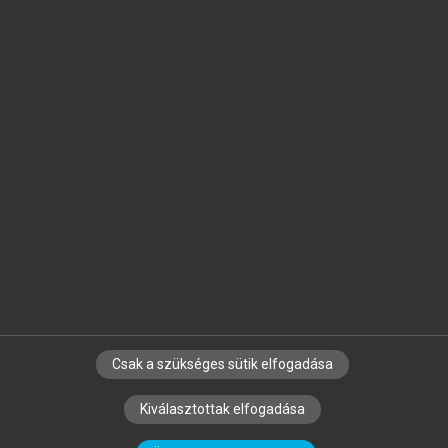
Jelöld meg a számodra fontos részeket, és
készíts
saját
jegyzeteket!
Egyéni előfizetéssel további
MeRSZ+ funkciókat
és
tartalmakat is elérhetsz.
Csak a szükséges sütik elfogadása
SZERZŐKNEK
CÉGEKNEK
KÖNYVTÁROSOKNAK
Kiválasztottak elfogadása
SZERKESZTÉSI ÉS LEKTORÁLÁSI ALAPELVEK