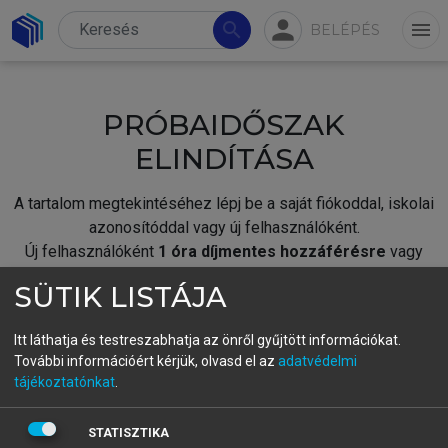
person
search
menu
BELÉPÉS
PRÓBAIDŐSZAK
ELINDÍTÁSA
A tartalom megtekintéséhez lépj be a saját fiókoddal, iskolai
azonosítóddal vagy új felhasználóként.
Új felhasználóként
1 óra díjmentes hozzáférésre
vagy
jogosult.
SÜTIK LISTÁJA
A próbaidőszak elindításához,
jelentkezz
be meglévő
fiókoddal,
vagy hozz létre új fiókot.
Itt láthatja és testreszabhatja az önről gyűjtött információkat.
További információért kérjük, olvasd el az
adatvédelmi
A regisztráció után a
próbaidőszak
automatikusan
elindul.
tájékoztatónkat
.
BELÉPÉS SAJÁT FIÓKKAL
STATISZTIKA