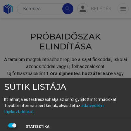
person
search
menu
BELÉPÉS
PRÓBAIDŐSZAK
ELINDÍTÁSA
A tartalom megtekintéséhez lépj be a saját fiókoddal, iskolai
azonosítóddal vagy új felhasználóként.
Új felhasználóként
1 óra díjmentes hozzáférésre
vagy
jogosult.
SÜTIK LISTÁJA
A próbaidőszak elindításához,
jelentkezz
be meglévő
fiókoddal,
vagy hozz létre új fiókot.
Itt láthatja és testreszabhatja az önről gyűjtött információkat.
További információért kérjük, olvasd el az
adatvédelmi
A regisztráció után a
próbaidőszak
automatikusan
elindul.
tájékoztatónkat
.
BELÉPÉS SAJÁT FIÓKKAL
STATISZTIKA