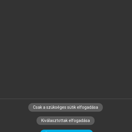
Jelöld meg a számodra fontos részeket, és
készíts
saját
jegyzeteket!
Egyéni előfizetéssel további
MeRSZ+ funkciókat
és
tartalmakat is elérhetsz.
Csak a szükséges sütik elfogadása
SZERZŐKNEK
CÉGEKNEK
KÖNYVTÁROSOKNAK
Kiválasztottak elfogadása
SZERKESZTÉSI ÉS LEKTORÁLÁSI ALAPELVEK