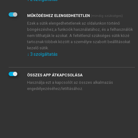
Kérek értesítést az Akadémiai Kiadó Zrt. újdonságairól,
akcióiról.
MŰKÖDÉSHEZ ELENGEDHETETLEN
(mindig szükséges)
Az
Adatkezelési tájékoztatóban
foglaltakat tudomásul
veszem és elfogadom.
Ezek a sütik elengedhetetlenek az oldalunkon történő
Az
Általános vásárlási feltételeket
, valamint a
szotar.net
és a
böngészéshez,a funkciók használatához, és a felhasználók
mersz.hu
oldalak licencszerződéseiben foglaltakat
nem tilthatják le azokat. A feltétlenül szükséges sütik közé
tudomásul veszem és elfogadom.
tartoznak többek között a személyre szabott beállításokat
kezelő sütik.
↓
3
szolgáltatás
KIPRÓBÁLOM
ÖSSZES APP ÁTKAPCSOLÁSA
Használja ezt a kapcsolót az összes alkalmazás
engedélyezéséhez/letiltásához.
MIÉRT ÉRDEMES A MERSZ ONLINE
OKOSKÖNYVTÁRAT HASZNÁLNI?