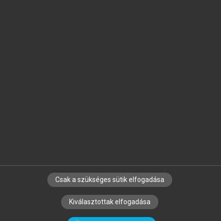
Jelöld meg a számodra fontos részeket, és
készíts
saját
jegyzeteket!
Egyéni előfizetéssel további
MeRSZ+ funkciókat
és
tartalmakat is elérhetsz.
Csak a szükséges sütik elfogadása
SZERZŐKNEK
CÉGEKNEK
KÖNYVTÁROSOKNAK
Kiválasztottak elfogadása
SZERKESZTÉSI ÉS LEKTORÁLÁSI ALAPELVEK