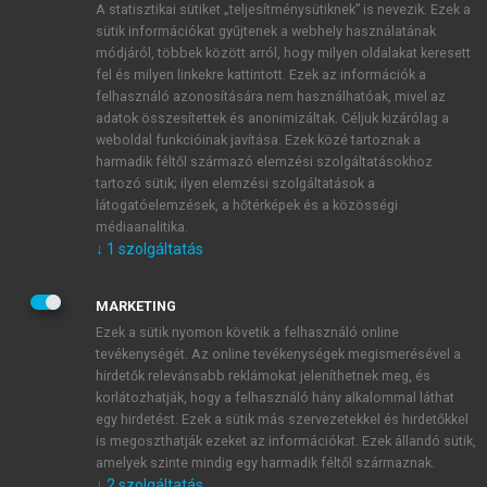
A statisztikai sütiket „teljesítménysütiknek” is nevezik. Ezek a
sütik információkat gyűjtenek a webhely használatának
módjáról, többek között arról, hogy milyen oldalakat keresett
ÚJ FIÓK LÉTREHOZÁSA
fel és milyen linkekre kattintott. Ezek az információk a
1 óra díjmentes hozzáférés
felhasználó azonosítására nem használhatóak, mivel az
adatok összesítettek és anonimizáltak. Céljuk kizárólag a
weboldal funkcióinak javítása. Ezek közé tartoznak a
E-MAIL-CÍM
harmadik féltől származó elemzési szolgáltatásokhoz
tartozó sütik; ilyen elemzési szolgáltatások a
látogatóelemzések, a hőtérképek és a közösségi
NÉV
médiaanalitika.
↓
1
szolgáltatás
JELSZÓ
MARKETING
Ezek a sütik nyomon követik a felhasználó online
tevékenységét. Az online tevékenységek megismerésével a
JELSZÓ ÚJRA
hirdetők relevánsabb reklámokat jeleníthetnek meg, és
korlátozhatják, hogy a felhasználó hány alkalommal láthat
egy hirdetést. Ezek a sütik más szervezetekkel és hirdetőkkel
is megoszthatják ezeket az információkat. Ezek állandó sütik,
Kérek értesítést a MeRSZ újdonságairól, akcióiról.
amelyek szinte mindig egy harmadik féltől származnak.
↓
2
szolgáltatás