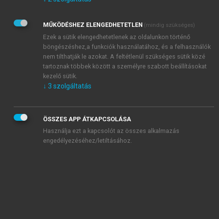
Kérek értesítést az Akadémiai Kiadó Zrt. újdonságairól,
akcióiról.
MŰKÖDÉSHEZ ELENGEDHETETLEN
(mindig szükséges)
Az
Adatkezelési tájékoztatóban
foglaltakat tudomásul
veszem és elfogadom.
Ezek a sütik elengedhetetlenek az oldalunkon történő
Az
Általános vásárlási feltételeket
, valamint a
szotar.net
és a
böngészéshez,a funkciók használatához, és a felhasználók
mersz.hu
oldalak licencszerződéseiben foglaltakat
nem tilthatják le azokat. A feltétlenül szükséges sütik közé
tudomásul veszem és elfogadom.
tartoznak többek között a személyre szabott beállításokat
kezelő sütik.
↓
3
szolgáltatás
KIPRÓBÁLOM
ÖSSZES APP ÁTKAPCSOLÁSA
Használja ezt a kapcsolót az összes alkalmazás
engedélyezéséhez/letiltásához.
MIÉRT ÉRDEMES A MERSZ ONLINE
OKOSKÖNYVTÁRAT HASZNÁLNI?