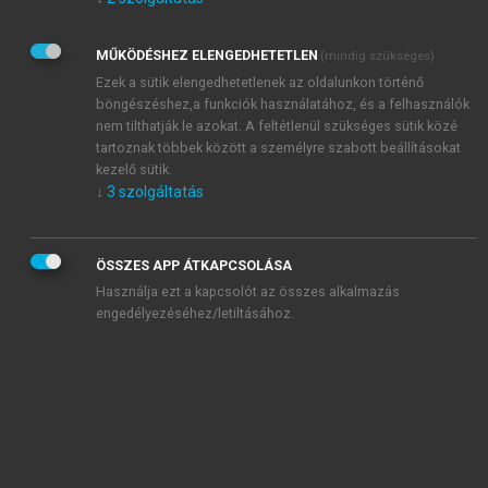
Kérek értesítést az Akadémiai Kiadó Zrt. újdonságairól,
akcióiról.
MŰKÖDÉSHEZ ELENGEDHETETLEN
(mindig szükséges)
Az
Adatkezelési tájékoztatóban
foglaltakat tudomásul
veszem és elfogadom.
Ezek a sütik elengedhetetlenek az oldalunkon történő
Az
Általános vásárlási feltételeket
, valamint a
szotar.net
és a
böngészéshez,a funkciók használatához, és a felhasználók
mersz.hu
oldalak licencszerződéseiben foglaltakat
nem tilthatják le azokat. A feltétlenül szükséges sütik közé
tudomásul veszem és elfogadom.
tartoznak többek között a személyre szabott beállításokat
kezelő sütik.
↓
3
szolgáltatás
KIPRÓBÁLOM
ÖSSZES APP ÁTKAPCSOLÁSA
Használja ezt a kapcsolót az összes alkalmazás
engedélyezéséhez/letiltásához.
MIÉRT ÉRDEMES A MERSZ ONLINE
OKOSKÖNYVTÁRAT HASZNÁLNI?