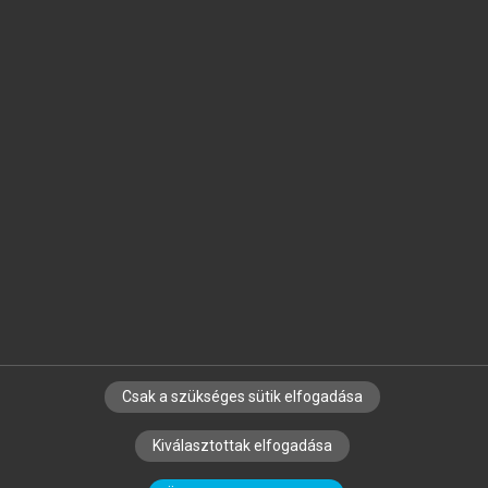
Jelöld meg a számodra fontos részeket, és
készíts
saját
jegyzeteket!
Egyéni előfizetéssel további
MeRSZ+ funkciókat
és
tartalmakat is elérhetsz.
Csak a szükséges sütik elfogadása
SZERZŐKNEK
CÉGEKNEK
KÖNYVTÁROSOKNAK
Kiválasztottak elfogadása
SZERKESZTÉSI ÉS LEKTORÁLÁSI ALAPELVEK