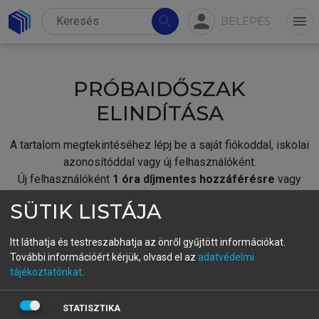
person
search
menu
BELÉPÉS
PRÓBAIDŐSZAK
ELINDÍTÁSA
A tartalom megtekintéséhez lépj be a saját fiókoddal, iskolai
azonosítóddal vagy új felhasználóként.
Új felhasználóként
1 óra díjmentes hozzáférésre
vagy
jogosult.
SÜTIK LISTÁJA
A próbaidőszak elindításához,
jelentkezz
be meglévő
fiókoddal,
vagy hozz létre új fiókot.
Itt láthatja és testreszabhatja az önről gyűjtött információkat.
További információért kérjük, olvasd el az
adatvédelmi
A regisztráció után a
próbaidőszak
automatikusan
elindul.
tájékoztatónkat
.
BELÉPÉS SAJÁT FIÓKKAL
STATISZTIKA