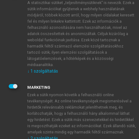
A statisztikai sütiket „teljesítménysütiknek” is nevezik. Ezek a
sütik információkat gyűjtenek a webhely használatának
módjáról, többek között arról, hogy milyen oldalakat keresett
ÚJ FIÓK LÉTREHOZÁSA
fel és milyen linkekre kattintott. Ezek az információk a
1 óra díjmentes hozzáférés
felhasználó azonosítására nem használhatóak, mivel az
adatok összesítettek és anonimizáltak. Céljuk kizárólag a
weboldal funkcióinak javítása. Ezek közé tartoznak a
E-MAIL-CÍM
harmadik féltől származó elemzési szolgáltatásokhoz
tartozó sütik; ilyen elemzési szolgáltatások a
látogatóelemzések, a hőtérképek és a közösségi
NÉV
médiaanalitika.
↓
1
szolgáltatás
JELSZÓ
MARKETING
Ezek a sütik nyomon követik a felhasználó online
tevékenységét. Az online tevékenységek megismerésével a
JELSZÓ ÚJRA
hirdetők relevánsabb reklámokat jeleníthetnek meg, és
korlátozhatják, hogy a felhasználó hány alkalommal láthat
egy hirdetést. Ezek a sütik más szervezetekkel és hirdetőkkel
is megoszthatják ezeket az információkat. Ezek állandó sütik,
Kérek értesítést a MeRSZ újdonságairól, akcióiról.
amelyek szinte mindig egy harmadik féltől származnak.
↓
2
szolgáltatás