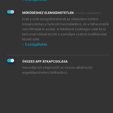
Kérek értesítést az Akadémiai Kiadó Zrt. újdonságairól,
akcióiról.
MŰKÖDÉSHEZ ELENGEDHETETLEN
(mindig szükséges)
Az
Adatkezelési tájékoztatóban
foglaltakat tudomásul
veszem és elfogadom.
Ezek a sütik elengedhetetlenek az oldalunkon történő
Az
Általános vásárlási feltételeket
, valamint a
szotar.net
és a
böngészéshez,a funkciók használatához, és a felhasználók
mersz.hu
oldalak licencszerződéseiben foglaltakat
nem tilthatják le azokat. A feltétlenül szükséges sütik közé
tudomásul veszem és elfogadom.
tartoznak többek között a személyre szabott beállításokat
kezelő sütik.
↓
3
szolgáltatás
KIPRÓBÁLOM
ÖSSZES APP ÁTKAPCSOLÁSA
Használja ezt a kapcsolót az összes alkalmazás
engedélyezéséhez/letiltásához.
MIÉRT ÉRDEMES A MERSZ ONLINE
OKOSKÖNYVTÁRAT HASZNÁLNI?