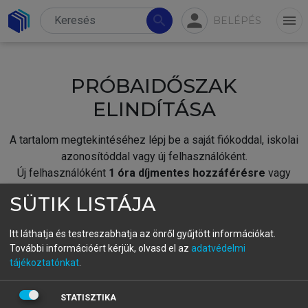
person
search
menu
BELÉPÉS
PRÓBAIDŐSZAK
ELINDÍTÁSA
A tartalom megtekintéséhez lépj be a saját fiókoddal, iskolai
azonosítóddal vagy új felhasználóként.
Új felhasználóként
1 óra díjmentes hozzáférésre
vagy
jogosult.
SÜTIK LISTÁJA
A próbaidőszak elindításához,
jelentkezz
be meglévő
fiókoddal,
vagy hozz létre új fiókot.
Itt láthatja és testreszabhatja az önről gyűjtött információkat.
További információért kérjük, olvasd el az
adatvédelmi
A regisztráció után a
próbaidőszak
automatikusan
elindul.
tájékoztatónkat
.
BELÉPÉS SAJÁT FIÓKKAL
STATISZTIKA