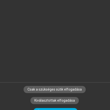
Jelöld meg a számodra fontos részeket, és
készíts
saját
jegyzeteket!
Egyéni előfizetéssel további
MeRSZ+ funkciókat
és
tartalmakat is elérhetsz.
Csak a szükséges sütik elfogadása
SZERZŐKNEK
CÉGEKNEK
KÖNYVTÁROSOKNAK
Kiválasztottak elfogadása
SZERKESZTÉSI ÉS LEKTORÁLÁSI ALAPELVEK