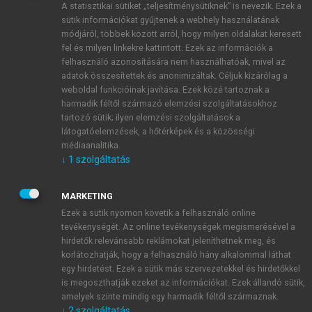
A statisztikai sütiket „teljesítménysütiknek” is nevezik. Ezek a
sütik információkat gyűjtenek a webhely használatának
módjáról, többek között arról, hogy milyen oldalakat keresett
ÚJ FIÓK LÉTREHOZÁSA
fel és milyen linkekre kattintott. Ezek az információk a
1 óra díjmentes hozzáférés
felhasználó azonosítására nem használhatóak, mivel az
adatok összesítettek és anonimizáltak. Céljuk kizárólag a
weboldal funkcióinak javítása. Ezek közé tartoznak a
E-MAIL-CÍM
harmadik féltől származó elemzési szolgáltatásokhoz
tartozó sütik; ilyen elemzési szolgáltatások a
látogatóelemzések, a hőtérképek és a közösségi
NÉV
médiaanalitika.
↓
1
szolgáltatás
JELSZÓ
MARKETING
Ezek a sütik nyomon követik a felhasználó online
tevékenységét. Az online tevékenységek megismerésével a
JELSZÓ ÚJRA
hirdetők relevánsabb reklámokat jeleníthetnek meg, és
korlátozhatják, hogy a felhasználó hány alkalommal láthat
egy hirdetést. Ezek a sütik más szervezetekkel és hirdetőkkel
is megoszthatják ezeket az információkat. Ezek állandó sütik,
Kérek értesítést a MeRSZ újdonságairól, akcióiról.
amelyek szinte mindig egy harmadik féltől származnak.
↓
2
szolgáltatás