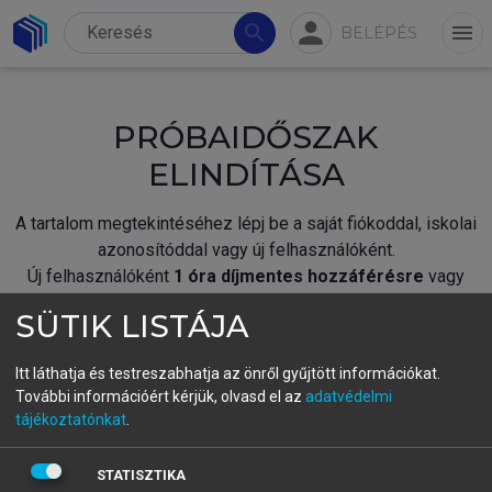
person
search
menu
BELÉPÉS
PRÓBAIDŐSZAK
ELINDÍTÁSA
A tartalom megtekintéséhez lépj be a saját fiókoddal, iskolai
azonosítóddal vagy új felhasználóként.
Új felhasználóként
1 óra díjmentes hozzáférésre
vagy
jogosult.
SÜTIK LISTÁJA
A próbaidőszak elindításához,
jelentkezz
be meglévő
fiókoddal,
vagy hozz létre új fiókot.
Itt láthatja és testreszabhatja az önről gyűjtött információkat.
További információért kérjük, olvasd el az
adatvédelmi
A regisztráció után a
próbaidőszak
automatikusan
elindul.
tájékoztatónkat
.
BELÉPÉS SAJÁT FIÓKKAL
STATISZTIKA