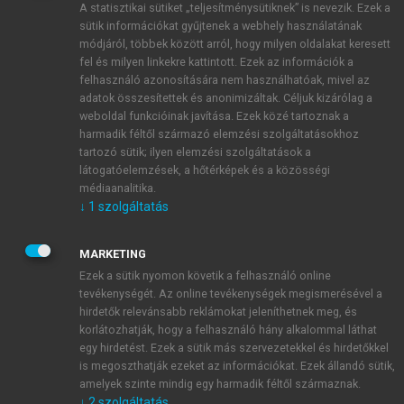
A statisztikai sütiket „teljesítménysütiknek” is nevezik. Ezek a
sütik információkat gyűjtenek a webhely használatának
módjáról, többek között arról, hogy milyen oldalakat keresett
ÚJ FIÓK LÉTREHOZÁSA
fel és milyen linkekre kattintott. Ezek az információk a
1 óra díjmentes hozzáférés
felhasználó azonosítására nem használhatóak, mivel az
adatok összesítettek és anonimizáltak. Céljuk kizárólag a
weboldal funkcióinak javítása. Ezek közé tartoznak a
E-MAIL-CÍM
harmadik féltől származó elemzési szolgáltatásokhoz
tartozó sütik; ilyen elemzési szolgáltatások a
látogatóelemzések, a hőtérképek és a közösségi
NÉV
médiaanalitika.
↓
1
szolgáltatás
JELSZÓ
MARKETING
Ezek a sütik nyomon követik a felhasználó online
tevékenységét. Az online tevékenységek megismerésével a
JELSZÓ ÚJRA
hirdetők relevánsabb reklámokat jeleníthetnek meg, és
korlátozhatják, hogy a felhasználó hány alkalommal láthat
egy hirdetést. Ezek a sütik más szervezetekkel és hirdetőkkel
is megoszthatják ezeket az információkat. Ezek állandó sütik,
Kérek értesítést a MeRSZ újdonságairól, akcióiról.
amelyek szinte mindig egy harmadik féltől származnak.
↓
2
szolgáltatás