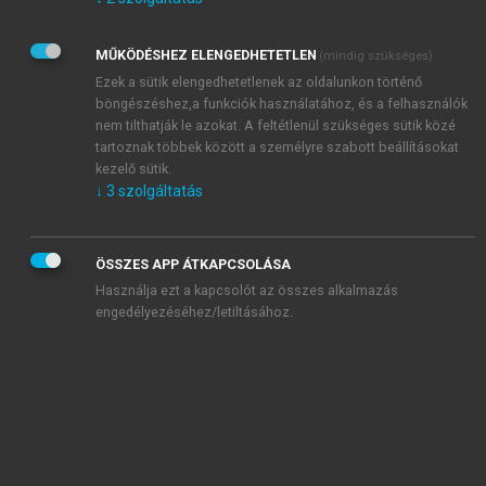
Kérek értesítést az Akadémiai Kiadó Zrt. újdonságairól,
akcióiról.
MŰKÖDÉSHEZ ELENGEDHETETLEN
(mindig szükséges)
Az
Adatkezelési tájékoztatóban
foglaltakat tudomásul
veszem és elfogadom.
Ezek a sütik elengedhetetlenek az oldalunkon történő
Az
Általános vásárlási feltételeket
, valamint a
szotar.net
és a
böngészéshez,a funkciók használatához, és a felhasználók
mersz.hu
oldalak licencszerződéseiben foglaltakat
nem tilthatják le azokat. A feltétlenül szükséges sütik közé
tudomásul veszem és elfogadom.
tartoznak többek között a személyre szabott beállításokat
kezelő sütik.
↓
3
szolgáltatás
KIPRÓBÁLOM
ÖSSZES APP ÁTKAPCSOLÁSA
Használja ezt a kapcsolót az összes alkalmazás
engedélyezéséhez/letiltásához.
MIÉRT ÉRDEMES A MERSZ ONLINE
OKOSKÖNYVTÁRAT HASZNÁLNI?