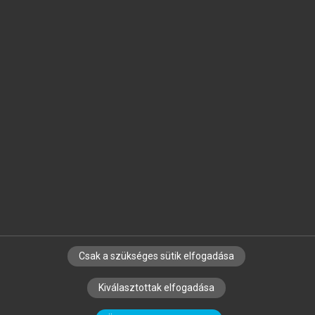
Jelöld meg a számodra fontos részeket, és
készíts
saját
jegyzeteket!
Egyéni előfizetéssel további
MeRSZ+ funkciókat
és
tartalmakat is elérhetsz.
Csak a szükséges sütik elfogadása
SZERZŐKNEK
CÉGEKNEK
KÖNYVTÁROSOKNAK
Kiválasztottak elfogadása
SZERKESZTÉSI ÉS LEKTORÁLÁSI ALAPELVEK