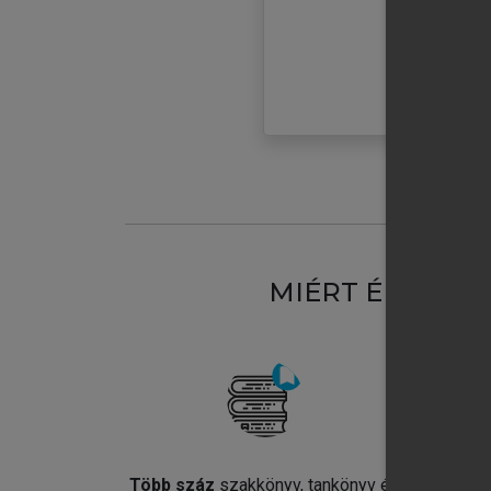
MIÉRT ÉRDEME
Több száz
szakkönyv, tankönyv és
Jel