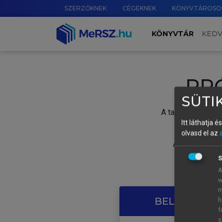
SZERZŐKNEK
CÉGEKNEK
KÖNYVTÁROSO
KÖNYVTÁR
KED
PR
SÜTIK
A tartalom megtek
Itt láthatja 
olvasd el az
A próbaidősza
S
A
w
m
BELÉPÉS SAJ
h
f
s