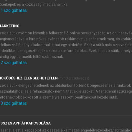
őtérképek és a közösségi médiaanalitika.
E-MAIL-CÍM
1
szolgáltatás
MARKETING
NÉV
zek a sütik nyomon követik a felhasználó online tevékenységét. Az online tev
egismerésével a hirdetők relevánsabb reklámokat jeleníthetnek meg, és korlát
 felhasználó hány alkalommal láthat egy hirdetést. Ezek a sütik más szervezete
JELSZÓ
irdetőkkel is megoszthatják ezeket az információkat. Ezek állandó sütik, amely
indig egy harmadik féltől származnak.
2
szolgáltatás
JELSZÓ ÚJRA
PÉS
ŰKÖDÉSHEZ ELENGEDHETETLEN
(mindig szükséges)
zek a sütik elengedhetetlenek az oldalunkon történő böngészéshez,a funkciók
asználatához, és a felhasználók nem tilthatják le azokat. A feltétlenül szükség
Kérek értesítést a MeRSZ új
artoznak többek között a személyre szabott beállításokat kezelő sütik.
Kérek értesítést az Akadémi
3
szolgáltatás
akcióiról.
 VAGY?
Az
Adatkezelési tájékozta
yi azonosítóval
veszem és elfogadom.
SSZES APP ÁTKAPCSOLÁSA
Az
Általános vásárlási felt
asználja ezt a kapcsolót az összes alkalmazás engedélyezéséhez/letiltásáho