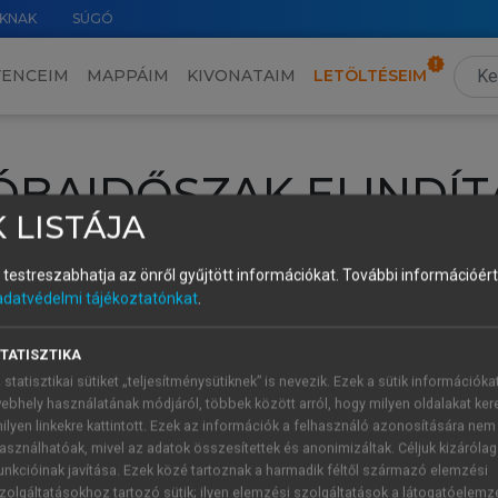
KNAK
SÚGÓ
VENCEIM
MAPPÁIM
KIVONATAIM
LETÖLTÉSEIM
ÓBAIDŐSZAK ELINDÍT
 LISTÁJA
intéséhez lépj be a saját fiókoddal, iskolai azonosítóddal vagy ú
és testreszabhatja az önről gyűjtött információkat.
További információért 
Új felhasználóként
1 óra díjmentes hozzáférésre
vagy jogosult
adatvédelmi tájékoztatónkat
.
k elindításához,
jelentkezz
be meglévő fiókoddal,
vagy hozz lé
A regisztráció után a
próbaidőszak
automatikusan
elindul.
TATISZTIKA
 statisztikai sütiket „teljesítménysütiknek” is nevezik. Ezek a sütik információka
ebhely használatának módjáról, többek között arról, hogy milyen oldalakat kere
ilyen linkekre kattintott. Ezek az információk a felhasználó azonosítására nem
ÚJ FIÓK 
ÁT FIÓKKAL
asználhatóak, mivel az adatok összesítettek és anonimizáltak. Céljuk kizáróla
1 óra díjme
unkcióinak javítása. Ezek közé tartoznak a harmadik féltől származó elemzési
zolgáltatásokhoz tartozó sütik; ilyen elemzési szolgáltatások a látogatóelemz