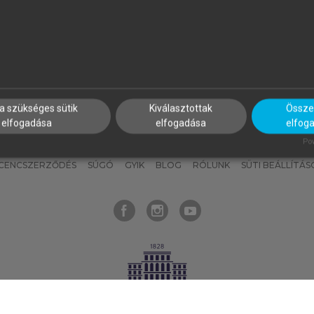
nyokat, hogy bármikor azonnal
részeket, és
készíts
saj
hozzájuk férhess!
jegyzeteket!
a szükséges sütik
Kiválasztottak
Összes
elfogadása
elfogadása
elfog
KNAK
SZERKESZTÉSI ÉS LEKTORÁLÁSI ALAPELVEK
MI – ÁLTALÁNOS
Pow
ICENCSZERZŐDÉS
SÚGÓ
GYIK
BLOG
RÓLUNK
SÜTI BEÁLLÍTÁS