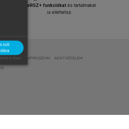
át
MeRSZ+ funkciókat
és tartalmakat
is elérhetsz.
 süti
adása
 IRÁNYELVEK
IMPRESSZUM
ADATVÉDELEM
ered by Klaro!
OK