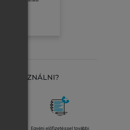
erződéseiben foglaltakat
ogadom.
ÓBÁLOM
AT HASZNÁLNI?
ntos
Egyéni előfizetéssel további