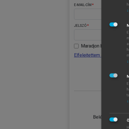
h
E-MAIL-CÍM
↓
JELSZÓ
E
m
a
Maradjon belépve
h
Elfelejtettem a jelszavamat
m
↓
BELÉ
M
E
h
t
↓
TANULÓ
Belépés intézmén
Ö
H