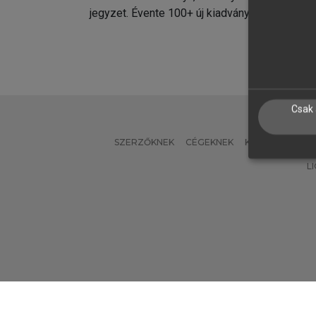
jegyzet. Évente 100+ új kiadvány.
kiadvá
Csak 
SZERZŐKNEK
CÉGEKNEK
KÖNYVTÁROSO
L
Verzió: 2.7.2